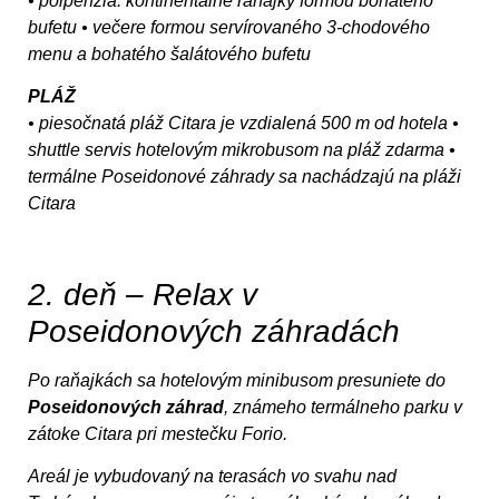
• polpenzia: kontinentálne raňajky formou bohatého
bufetu • večere formou servírovaného 3-chodového
menu a bohatého šalátového bufetu
PLÁŽ
• piesočnatá pláž Citara je vzdialená 500 m od hotela •
shuttle servis hotelovým mikrobusom na pláž zdarma •
termálne Poseidonové záhrady sa nachádzajú na pláži
Citara
2. deň – Relax v
Poseidonových záhradách
Po raňajkách sa hotelovým minibusom presuniete do
Poseidonových záhrad
, známeho termálneho parku v
zátoke Citara pri mestečku Forio.
Areál je vybudovaný na terasách vo svahu nad