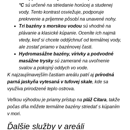
°C
sú určené na striedanie horúcej a studenej
vody. Tento kontrast osviežuje, podporuje
prekrvenie a príjemne pôsobí na unavené nohy.
Tri bazény s morskou vodou
sú vhodné na
plávanie a klasické kúpanie. Oceníte ich najmä
vtedy, keď si chcete oddýchnuť od termálnej vody,
ale zostať priamo v bazénovej časti.
Hydromasážne bazény, vírivky a podvodné
masážne trysky
sú zamerané na uvoľnenie
svalov a pokojný oddych vo vode.
K najzaujímavejším častiam areálu patrí aj
prírodná
parná jaskyňa vytesaná v tufovej skale
, kde sa
využíva prirodzené teplo ostrova.
Veľkou výhodou je priamy prístup na
pláž Citara
, takže
počas dňa môžete termálne bazény striedať s kúpaním
v mori.
Ďalšie služby v areáli