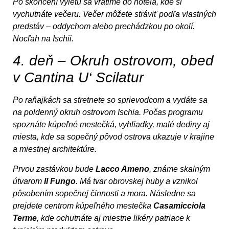
Po skončení výletu sa vrátime do hotela, kde si
vychutnáte večeru. Večer môžete stráviť podľa vlastných
predstáv – oddychom alebo prechádzkou po okolí.
Nocľah na Ischii.
4. deň – Okruh ostrovom, obed
v Cantina U‘ Scilatur
Po raňajkách sa stretnete so sprievodcom a vydáte sa
na poldenný okruh ostrovom Ischia. Počas programu
spoznáte kúpeľné mestečká, vyhliadky, malé dediny aj
miesta, kde sa sopečný pôvod ostrova ukazuje v krajine
a miestnej architektúre.
Prvou zastávkou bude
Lacco Ameno
, známe skalným
útvarom
Il Fungo
. Má tvar obrovskej huby a vznikol
pôsobením sopečnej činnosti a mora. Následne sa
prejdete centrom kúpeľného mestečka
Casamicciola
Terme
, kde ochutnáte aj miestne likéry patriace k