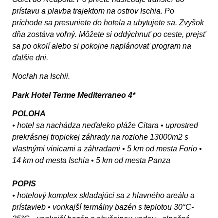
prístavu a plavba trajektom na ostrov Ischia. Po
príchode sa presuniete do hotela a ubytujete sa. Zvyšok
dňa zostáva voľný. Môžete si oddýchnuť po ceste, prejsť
sa po okolí alebo si pokojne naplánovať program na
ďalšie dni.
Nocľah na Ischii.
Park Hotel Terme Mediterraneo 4*
POLOHA
• hotel sa nachádza neďaleko pláže Citara • uprostred
prekrásnej tropickej záhrady na rozlohe 13000m2 s
vlastnými vinicami a záhradami • 5 km od mesta Forio •
14 km od mesta Ischia • 5 km od mesta Panza
POPIS
• hotelový komplex skladajúci sa z hlavného areálu a
prístavieb • vonkajší termálny bazén s teplotou 30°C-