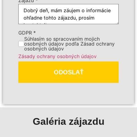
Zájazd
*
GDPR
*
PREDBEŽNE OBJEDNAŤ
Súhlasím so spracovaním mojich
osobných údajov podľa Zásad ochrany
osobných údajov
Polia označené
*
sú povinné
Zásady ochrany osobných údajov
ODOSLAŤ
Galéria zájazdu