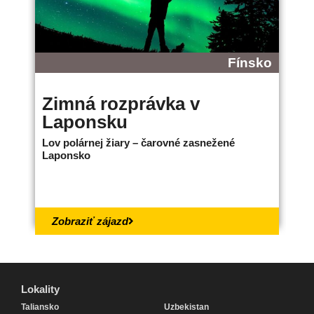
Fínsko
Zimná rozprávka v
B
Laponsku
L
Lov polárnej žiary – čarovné zasnežené
Ne
Laponsko
bo
18.
Zobraziť zájazd
Lokality
Lokality
Taliansko
Uzbekistan