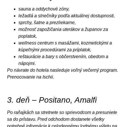
sauna a oddychové zóny,
ležadlá a slnečníky podľa aktuálnej dostupnosti,
sprchy, šatne a prezliekarne,
možnosť zapožičania uterákov a županov za
poplatok,
wellness centrum s masážami, kozmetickými a
kúpeľnými procedúrami za príplatok,
reštaurácie a bary s občerstvením, obedom a
nápojmi.
Po návrate do hotela nasleduje voľný večerný program.
Prenocovanie na Ischii.
3. deň – Positano, Amalfi
Po raňajkách sa stretnete so sprievodcom a presuniete
sa do prístavu. Pred odchodom dostanete všetky
potrebné informácie k celodennému lodnému výletu na