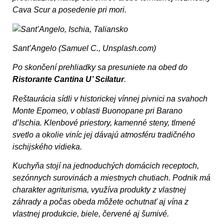
Cava Scur a posedenie pri mori.
Sant’Angelo (Samuel C., Unsplash.com)
Po skončení prehliadky sa presuniete na obed do
Ristorante Cantina U’ Scilatur
.
Reštaurácia sídli v historickej vínnej pivnici na svahoch
Monte Epomeo, v oblasti Buonopane pri Barano
d’Ischia. Klenbové priestory, kamenné steny, tlmené
svetlo a okolie viníc jej dávajú atmosféru tradičného
ischijského vidieka.
Kuchyňa stojí na jednoduchých domácich receptoch,
sezónnych surovinách a miestnych chutiach. Podnik má
charakter agriturisma, využíva produkty z vlastnej
záhrady a počas obeda môžete ochutnať aj vína z
vlastnej produkcie, biele, červené aj šumivé.