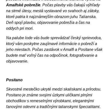
Amalfské pobrežie
. Počas plavby vás čakajú výhľady
na strmé útesy, mestá vystavané vo svahoch aj zátoky,
ktoré patria k najznámejším obrazom juhu Talianska.
Deň spojí plavbu, objavovanie pobrežia a čas na
oddych pri mori.
Na palube lode vás bude sprevádzať český sprievodca,
ktorý vám poskytne zaujímavé informácie o pobreží a
jeho miestach. Počas zastávok v Amalfi a Positane však
budete mať voľný čas na odpočinok, fotografovanie a
objavovanie.
Positano
Skvostné mestečko ukryté medzi skaliskami a prírodou.
Positano je známe svojimi úzkymi uličkami plnými
obchodíkov s remeselnými výrobkami, elegantnými
ľanovými odevmi a tradičnými talianskymi špecialitami.