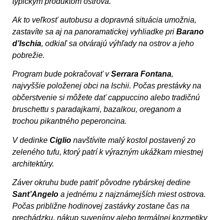
typickým produktom ostrova.
Ak to veľkosť autobusu a dopravná situácia umožnia,
zastavíte sa aj na panoramatickej vyhliadke pri
Barano
d’Ischia
, odkiaľ sa otvárajú výhľady na ostrov a jeho
pobrežie.
Program bude pokračovať v
Serrara Fontana
,
najvyššie položenej obci na Ischii. Počas prestávky na
občerstvenie si môžete dať cappuccino alebo tradičnú
bruschettu s paradajkami, bazalkou, oreganom a
trochou pikantného peperoncina.
V dedinke
Ciglio
navštívite malý kostol postavený zo
zeleného tufu, ktorý patrí k výrazným ukážkam miestnej
architektúry.
Záver okruhu bude patriť pôvodne rybárskej dedine
Sant’Angelo
a jednému z najznámejších miest ostrova.
Počas približne hodinovej zastávky zostane čas na
prechádzku, nákup suvenírov alebo termálnej kozmetiky