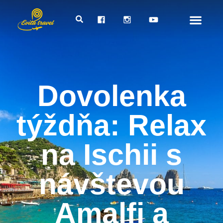
Dovolenka
týždňa: Relax
na Ischii s
návštevou
Amalfi a