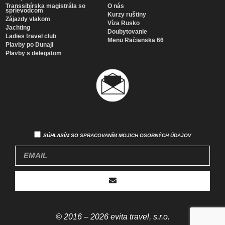
Transsibírska magistrála so
O nás
sprievodcom
Kurzy ruštiny
Zájazdy vlakom
Víza Rusko
Jachting
Doubytovanie
Ladies travel club
Menu Račianska 66
Plavby po Dunaji
Plavby s delegatom
Newsletter
SÚHLASÍM SO
SPRACOVANÍM MOJICH OSOBNÝCH ÚDAJOV
© 2016 – 2026 evita travel, s.r.o.