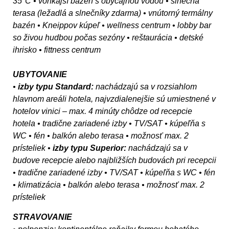
35°C • vonkajší bazén s obyčajnou vodou • slnečná
terasa (ležadlá a slnečníky zdarma) • vnútorný termálny
bazén • Kneippov kúpeľ • wellness centrum • lobby bar
so živou hudbou počas sezóny • reštaurácia • detské
ihrisko • fittness centrum
UBYTOVANIE
•
izby typu Standard:
nachádzajú sa v rozsiahlom
hlavnom areáli hotela, najvzdialenejšie sú umiestnené v
hotelov vinici – max. 4 minúty chôdze od recepcie
hotela • tradične zariadené izby • TV/SAT • kúpeľňa s
WC • fén • balkón alebo terasa • možnosť max. 2
prísteliek •
izby typu Superior:
nachádzajú sa v
budove recepcie alebo najbližších budovách pri recepcii
• tradične zariadené izby • TV/SAT • kúpeľňa s WC • fén
• klimatizácia • balkón alebo terasa • možnosť max. 2
prísteliek
STRAVOVANIE