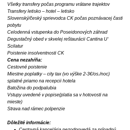
Všetky transfery počas programu vrátane trajektov
Transfery letisko – hotel – letisko
Slovenský/český sprievodca CK počas poznávacej časti
pobytu
Celodenná vstupenka do Poseidonových záhrad
Degustačný obed v skvelej reštaurácii Cantina U‘
Scilatur
Poistenie insolventnosti CK
Cena nezahŕňa:
Cestovné poistenie
Miestne poplatky – city tax (vo výške 2-3€/os./noc)
splatné priamo na recepcii hotela
Batožina do podpalubia
Vstupy uvedené v popise(platia sa v hotovosti na
mieste)
Strava nad rámec polpenzie
Dôležité informácie:
Cestovná kancelária nezodpovedá za prípadnú