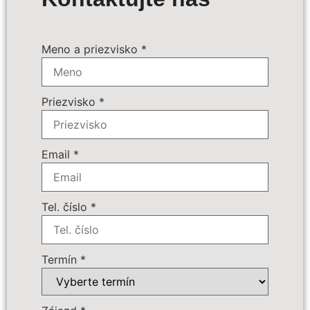
Termín zájazdu:
*
Meno a priezvisko
*
Povinné príplatky:
*
Priezvisko
*
Doplnkové služby:
109 € - Batožina do podpalubia
Počet osôb
*
Email
*
Cena zájazdu
Tel. číslo
*
Dôležité:
Termín
*