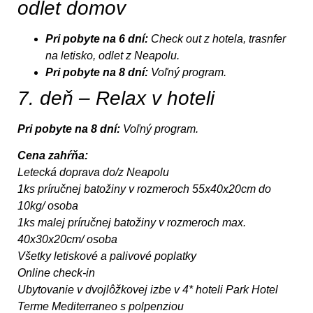
odlet domov
Pri pobyte na 6 dní:
Check out z hotela, trasnfer
na letisko, odlet z Neapolu.
Pri pobyte na 8 dní:
Voľný program.
7. deň – Relax v hoteli
Pri pobyte na 8 dní:
Voľný program.
Cena zahŕňa:
Letecká doprava do/z Neapolu
1ks príručnej batožiny v rozmeroch 55x40x20cm do
10kg/ osoba
1ks malej príručnej batožiny v rozmeroch max.
40x30x20cm/ osoba
Všetky letiskové a palivové poplatky
Online check-in
Ubytovanie v dvojlôžkovej izbe v 4* hoteli Park Hotel
Terme Mediterraneo s polpenziou