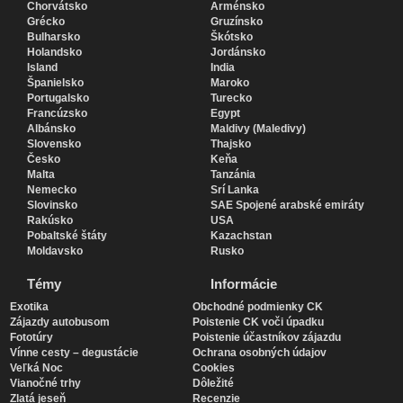
Chorvátsko
Arménsko
Grécko
Gruzínsko
Bulharsko
Škótsko
Holandsko
Jordánsko
Island
India
Španielsko
Maroko
Portugalsko
Turecko
Francúzsko
Egypt
Albánsko
Maldivy (Maledivy)
Slovensko
Thajsko
Česko
Keňa
Malta
Tanzánia
Nemecko
Srí Lanka
Slovinsko
SAE Spojené arabské emiráty
Rakúsko
USA
Pobaltské štáty
Kazachstan
Moldavsko
Rusko
Témy
Informácie
Exotika
Obchodné podmienky CK
Zájazdy autobusom
Poistenie CK voči úpadku
Fototúry
Poistenie účastníkov zájazdu
Vínne cesty – degustácie
Ochrana osobných údajov
Veľká Noc
Cookies
Vianočné trhy
Dôležité
Zlatá jeseň
Recenzie