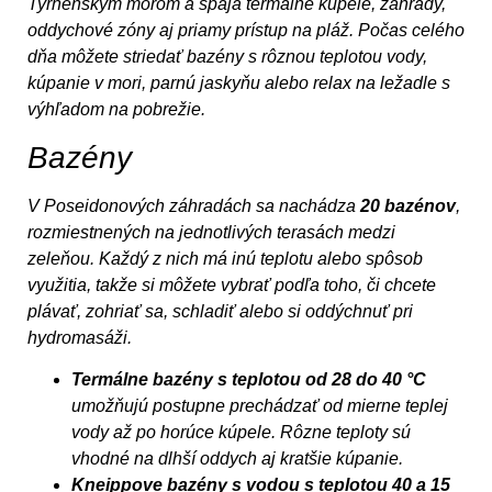
Tyrhénskym morom a spája termálne kúpele, záhrady,
oddychové zóny aj priamy prístup na pláž. Počas celého
dňa môžete striedať bazény s rôznou teplotou vody,
kúpanie v mori, parnú jaskyňu alebo relax na ležadle s
výhľadom na pobrežie.
Bazény
V Poseidonových záhradách sa nachádza
20 bazénov
,
rozmiestnených na jednotlivých terasách medzi
zeleňou. Každý z nich má inú teplotu alebo spôsob
využitia, takže si môžete vybrať podľa toho, či chcete
plávať, zohriať sa, schladiť alebo si oddýchnuť pri
hydromasáži.
Termálne bazény s teplotou od 28 do 40 °C
umožňujú postupne prechádzať od mierne teplej
vody až po horúce kúpele. Rôzne teploty sú
vhodné na dlhší oddych aj kratšie kúpanie.
Kneippove bazény s vodou s teplotou 40 a 15