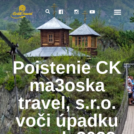
Poistenie CK
ma3oska
travel, s.r.o.
voči úpadku