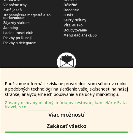
Veľká Noc
Cookies
Vianočné trhy
Dôležité
Zlatá jeseň
Recenzie
Transsibírska magistrála so
O nás
sprievodcom
Kurzy ruštiny
Zájazdy vlakom
Víza Rusko
Jachting
Doubytovanie
Ladies travel club
Menu Račianska 66
Plavby po Dunaji
Plavby s delegatom
Používame informácie získané prostredníctvom súborov cookie
Newsletter
a podobných technológií na zlepšenie vašej skúsenosti na našej
SÚHLASÍM SO
SPRACOVANÍM MOJICH OSOBNÝCH ÚDAJOV
stránke, analyzujeme ich používanie a na účely marketingu.
Zásady ochrany osobných údajov cestovnej kancelárie Evita
travel, s.r.o.
Viac možností
Zakázať všetko