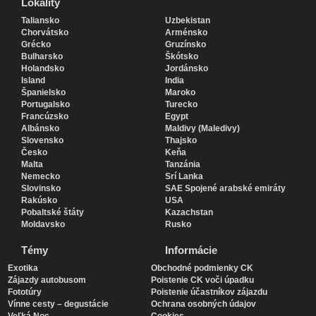
Lokality
Lokality
Taliansko
Uzbekistan
Chorvátsko
Arménsko
Grécko
Gruzínsko
Bulharsko
Škótsko
Holandsko
Jordánsko
Island
India
Španielsko
Maroko
Portugalsko
Turecko
Francúzsko
Egypt
Albánsko
Maldivy (Maledivy)
Slovensko
Thajsko
Česko
Keňa
Malta
Tanzánia
Nemecko
Srí Lanka
Slovinsko
SAE Spojené arabské emiráty
Rakúsko
USA
Pobaltské štáty
Kazachstan
Moldavsko
Rusko
Témy
Informácie
Exotika
Obchodné podmienky CK
Zájazdy autobusom
Poistenie CK voči úpadku
Fototúry
Poistenie účastníkov zájazdu
Vínne cesty – degustácie
Ochrana osobných údajov