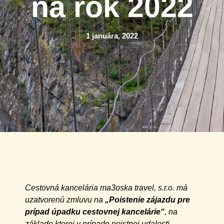
na rok 2022
1 januára, 2022
Cestovná kancelária ma3oska travel, s.r.o. má
uzatvorenú zmluvu na
„Poistenie zájazdu pre
prípad úpadku cestovnej kancelárie“
, na
základe ktorej v prípade poistnej udalosti