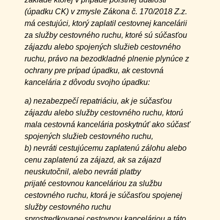
(úpadku CK) v zmysle Zákona č. 170/2018 Z.z.
má cestujúci, ktorý zaplatil cestovnej kancelárii
za služby cestovného ruchu, ktoré sú súčasťou
zájazdu alebo spojených služieb cestovného
ruchu, právo na bezodkladné plnenie plynúce z
ochrany pre prípad úpadku, ak cestovná
kancelária z dôvodu svojho úpadku:
a) nezabezpečí repatriáciu, ak je súčasťou
zájazdu alebo služby cestovného ruchu, ktorú
mala cestovná kancelária poskytnúť ako súčasť
spojených služieb cestovného ruchu,
b) nevráti cestujúcemu zaplatenú zálohu alebo
cenu zaplatenú za zájazd, ak sa zájazd
neuskutočnil, alebo nevráti platby
prijaté cestovnou kanceláriou za službu
cestovného ruchu, ktorá je súčasťou spojenej
služby cestovného ruchu
sprostredkovanej cestovnou kanceláriou a táto