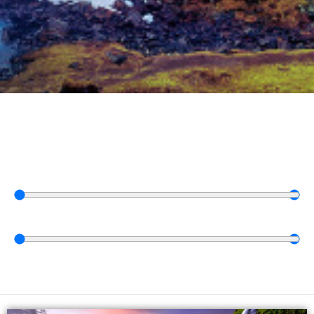
Vyberte dátum
0
⠀dní
—
30
⠀dní
0
€
—
15.000
€