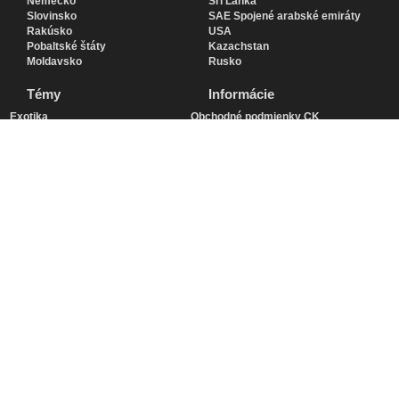
Nemecko
Srí Lanka
Slovinsko
SAE Spojené arabské emiráty
Rakúsko
USA
Pobaltské štáty
Kazachstan
Moldavsko
Rusko
Témy
Informácie
Exotika
Obchodné podmienky CK
Zájazdy autobusom
Poistenie CK voči úpadku
Fototúry
Poistenie účastníkov zájazdu
Vínne cesty – degustácie
Ochrana osobných údajov
Veľká Noc
Cookies
Vianočné trhy
Dôležité
Zlatá jeseň
Recenzie
Transsibírska magistrála so
O nás
sprievodcom
Kurzy ruštiny
Zájazdy vlakom
Víza Rusko
Jachting
Doubytovanie
Ladies travel club
Menu Račianska 66
Plavby po Dunaji
Plavby s delegatom