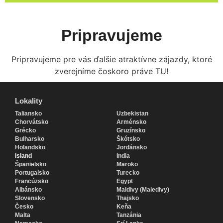
Pripravujeme
Pripravujeme pre vás ďalšie atraktívne zájazdy, ktoré
zverejníme čoskoro práve TU!
Lokality
Lokality
Taliansko
Uzbekistan
Chorvátsko
Arménsko
Grécko
Gruzínsko
Bulharsko
Škótsko
Holandsko
Jordánsko
Island
India
Španielsko
Maroko
Portugalsko
Turecko
Francúzsko
Egypt
Albánsko
Maldivy (Maledivy)
Slovensko
Thajsko
Česko
Keňa
Malta
Tanzánia