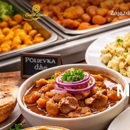
Zájazd
M