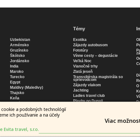
Lokality
Témy
I
Uzbekistan
Exotika
O
Arménsko
Zájazdy autobusom
Po
Gruzínsko
Fototúry
Po
zá
Škótsko
Vínne cesty – degustácie
O
Jordánsko
Veľká Noc
C
India
Vianočné trhy
Maroko
Zlatá jeseň
Dô
Turecko
Transsibírska magistrála so
sprievodcom
R
Egypt
Zájazdy vlakom
O
Maldivy (Maledivy)
Jachting
Ku
Thajsko
Ladies travel club
V
Keňa
Plavby po Dunaji
D
Tanzánia
Plavby s delegatom
M
 cookie a podobných technológií
Srí Lanka
jeme ich používanie a na účely
SAE Spojené arabské emiráty
Viac možnost
USA
Kazachstan
vita travel, s.r.o.
Rusko