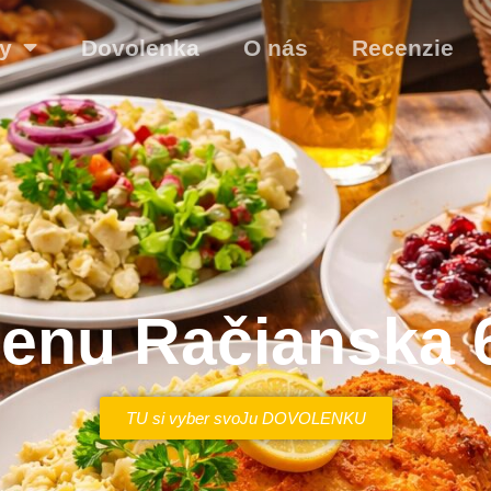
y
Dovolenka
O nás
Recenzie
enu Račianska 
TU si vyber svoJu DOVOLENKU