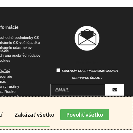
nformácie
bchodné podmienky CK
istenie CK voči úpadku
istenie účastníkov
jazdu
chrana osobných údajov
ookies
Newsletter
SÚHLASÍM SO
SPRACOVANÍM MOJICH
ležité
ecenzie
OSOBNÝCH ÚDAJOV
 nás
rzy ruštiny
íza Rusko
oubytovanie
enu Račianska 66
í
Zakázať všetko
Povoliť všetko