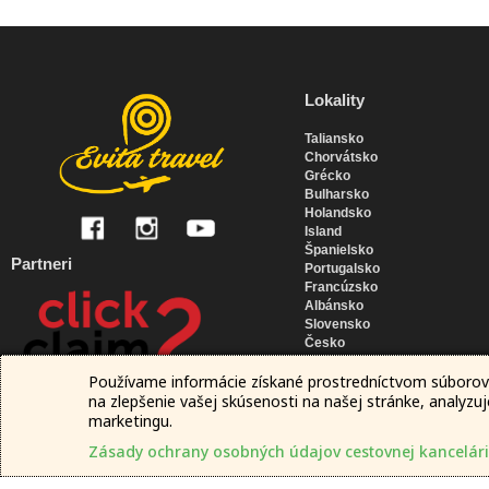
Lokality
Taliansko
Chorvátsko
Grécko
Bulharsko
Holandsko
Island
Španielsko
Partneri
Portugalsko
Francúzsko
Albánsko
Slovensko
Česko
Malta
Používame informácie získané prostredníctvom súborov
Nemecko
na zlepšenie vašej skúsenosti na našej stránke, analyzu
Slovinsko
Rakúsko
marketingu.
Pobaltské štáty
Zásady ochrany osobných údajov cestovnej kancelárie E
Moldavsko