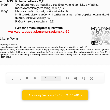
TU si vyber svoJu DOVOLENKU