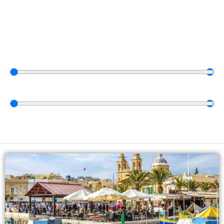
Vyberte dátum
0
⠀dní
—
30
⠀dní
0
€
—
15.000
€