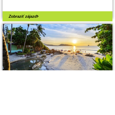
Zobraziť zájazd
Thajsko
Thajské kráľovstvo a oddych vo
Vietname