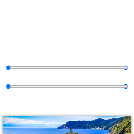
Vyberte dátum
0
⠀dní
—
30
⠀dní
0
€
—
15.000
€