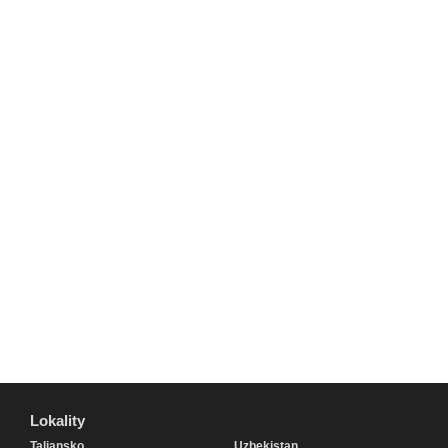
Lokality
Lokality
Taliansko
Uzbekistan