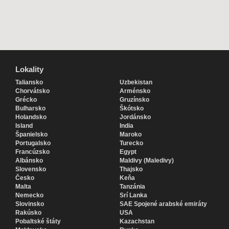
Lokality
Lokality
Taliansko
Uzbekistan
Chorvátsko
Arménsko
Grécko
Gruzínsko
Bulharsko
Škótsko
Holandsko
Jordánsko
Island
India
Španielsko
Maroko
Portugalsko
Turecko
Francúzsko
Egypt
Albánsko
Maldivy (Maledivy)
Slovensko
Thajsko
Česko
Keňa
Malta
Tanzánia
Nemecko
Srí Lanka
Slovinsko
SAE Spojené arabské emiráty
Rakúsko
USA
Pobaltské štáty
Kazachstan