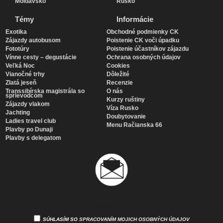
Moldavsko
Rusko
Témy
Informácie
Exotika
Obchodné podmienky CK
Zájazdy autobusom
Poistenie CK voči úpadku
Fototúry
Poistenie účastníkov zájazdu
Vínne cesty – degustácie
Ochrana osobných údajov
Veľká Noc
Cookies
Vianočné trhy
Dôležité
Zlatá jeseň
Recenzie
Transsibírska magistrála so
O nás
sprievodcom
Kurzy ruštiny
Zájazdy vlakom
Víza Rusko
Jachting
Doubytovanie
Ladies travel club
Menu Račianska 66
Plavby po Dunaji
Plavby s delegatom
Newsletter
SÚHLASÍM SO
SPRACOVANÍM MOJICH OSOBNÝCH ÚDAJOV