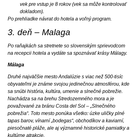
vek pre vstup je 8 rokov (vek sa môže kontrolovať
dokladom).
Po prehliadke návrat do hotela a voľný program.
3. deň – Malaga
Po raňajkách sa stretnete so slovenským sprievodcom
na recepcii hotela a vydáte sa spoznávať krásy Málagy.
Málaga
Druhé najväčšie mesto Andalúzie s viac než 500-tisíc
obyvateľmi je známe svojou jedinečnou atmosférou, kde
sa snúbi história, kultúra, umenie a slnečné pobrežie.
Nachádza sa na brehu Stredozemného mora a je
považované za bránu Costa del Sol – „Slnečného
pobrežia“. Toto mesto ponúka všetko: úzke uličky plné
tapas barov, vínarní „bodegas“, obchodíkov a kaviarní,
piesočnaté pláže, ale aj významné historické pamiatky a
kultúrne atrakcie.