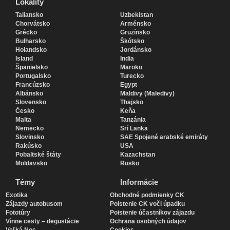
Lokality
Lokality
Taliansko
Uzbekistan
Chorvátsko
Arménsko
Grécko
Gruzínsko
Bulharsko
Škótsko
Holandsko
Jordánsko
Island
India
Španielsko
Maroko
Portugalsko
Turecko
Francúzsko
Egypt
Albánsko
Maldivy (Maledivy)
Slovensko
Thajsko
Česko
Keňa
Malta
Tanzánia
Nemecko
Srí Lanka
Slovinsko
SAE Spojené arabské emiráty
Rakúsko
USA
Pobaltské štáty
Kazachstan
Moldavsko
Rusko
Témy
Informácie
Exotika
Obchodné podmienky CK
Zájazdy autobusom
Poistenie CK voči úpadku
Fototúry
Poistenie účastníkov zájazdu
Vínne cesty – degustácie
Ochrana osobných údajov
Veľká Noc
Cookies