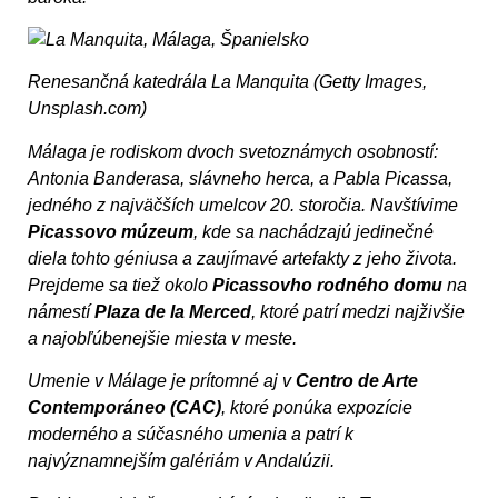
Renesančná katedrála La Manquita (Getty Images,
Unsplash.com)
Málaga je rodiskom dvoch svetoznámych osobností:
Antonia Banderasa, slávneho herca, a Pabla Picassa,
jedného z najväčších umelcov 20. storočia. Navštívime
Picassovo múzeum
, kde sa nachádzajú jedinečné
diela tohto géniusa a zaujímavé artefakty z jeho života.
Prejdeme sa tiež okolo
Picassovho rodného domu
na
námestí
Plaza de la Merced
, ktoré patrí medzi najživšie
a najobľúbenejšie miesta v meste.
Umenie v Málage je prítomné aj v
Centro de Arte
Contemporáneo (CAC)
, ktoré ponúka expozície
moderného a súčasného umenia a patrí k
najvýznamnejším galériám v Andalúzii.