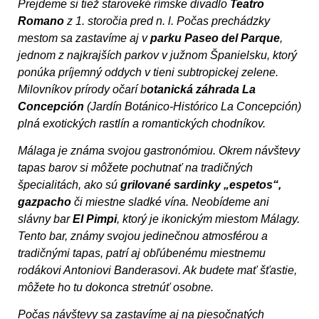
Prejdeme si tiež staroveké rímske divadlo
Teatro
Romano
z 1. storočia pred n. l. Počas prechádzky
mestom sa zastavíme aj v
parku Paseo del Parque
,
jednom z najkrajších parkov v južnom Španielsku, ktorý
ponúka príjemný oddych v tieni subtropickej zelene.
Milovníkov prírody očarí b
otanická záhrada La
Concepción
(Jardín Botánico-Histórico La Concepción)
plná exotických rastlín a romantických chodníkov.
Málaga je známa svojou gastronómiou. Okrem návštevy
tapas barov si môžete pochutnať na tradičných
špecialitách, ako sú
grilované sardinky „espetos“,
gazpacho
či miestne sladké vína. Neobídeme ani
slávny bar
El Pimpi
, ktorý je ikonickým miestom Málagy.
Tento bar, známy svojou jedinečnou atmosférou a
tradičnými tapas, patrí aj obľúbenému miestnemu
rodákovi Antoniovi Banderasovi. Ak budete mať šťastie,
môžete ho tu dokonca stretnúť osobne.
Počas návštevy sa zastavíme aj na piesočnatých