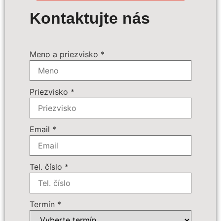
Výpočet ceny
Kontaktujte nás
Termín zájazdu:
*
Meno a priezvisko
*
Povinné príplatky:
*
Priezvisko
*
Doplnkové služby:
109 € - Batožina do podpalubia
Počet osôb
*
Email
*
Cena zájazdu
Tel. číslo
*
Dôležité:
Termín
*