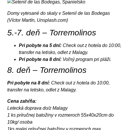
Domy vytesané do skaly v Setenil de las Bodegas
(Víctor Martín, Unsplash.com)
5.-7. deň – Torremolinos
Pri pobyte na 5 dní:
Check out z hotela do 10:00,
transfer na letisko, odlet z Malagy.
Pri pobyte na 8 dní:
Voľný program pri pláži.
8. deň – Torremolinos
Pri pobyte na 8 dní:
Check out z hotela do 10:00,
transfer na letisko, odlet z Malagy.
Cena zahŕňa:
Letecká doprava do/z Malagy
1 ks príručnej batožiny v rozmeroch 55x40x20cm do
10kg/ osoba
1ks malej príručnej batožiny v rozmeroch max.