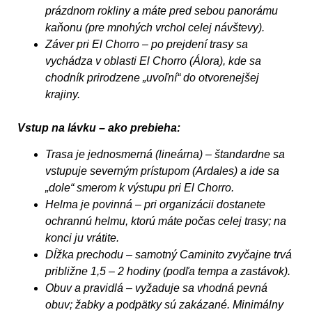
prázdnom rokliny a máte pred sebou panorámu
kaňonu (pre mnohých vrchol celej návštevy).
Záver pri El Chorro – po prejdení trasy sa
vychádza v oblasti El Chorro (Álora), kde sa
chodník prirodzene „uvoľní“ do otvorenejšej
krajiny.
Vstup na lávku – ako prebieha:
Trasa je jednosmerná (lineárna) – štandardne sa
vstupuje severným prístupom (Ardales) a ide sa
„dole“ smerom k výstupu pri El Chorro.
Helma je povinná – pri organizácii dostanete
ochrannú helmu, ktorú máte počas celej trasy; na
konci ju vrátite.
Dĺžka prechodu – samotný Caminito zvyčajne trvá
približne 1,5 – 2 hodiny (podľa tempa a zastávok).
Obuv a pravidlá – vyžaduje sa vhodná pevná
obuv; žabky a podpätky sú zakázané. Minimálny