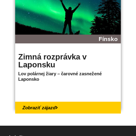
Fínsko
Zimná rozprávka v
B
Laponsku
L
Lov polárnej žiary – čarovné zasnežené
Ne
Laponsko
bo
18.
Zobraziť zájazd