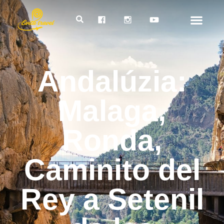
Andalúzia:
Malaga,
Ronda,
Caminito del
Rey a Setenil