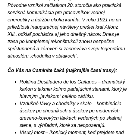
Pôvodne vznikol začiatkom 20. storočia ako praktická
servisná komunikácia pre pracovníkov vodnej
energetiky a údržbu okolia kanála. V roku 1921 ho pri
príležitosti inauguračnej návštevy prešiel kráľ Alfonz
XIII., odkiaľ pochádza aj jeho dnešný názov. Dnes je
trasa po kompletnej rekonštrukcii znovu bezpečne
sprístupnená a zároveň si zachováva svoju legendárnu
atmosféru „chodníka v oblakoch“.
Čo Vás na Caminite čaká (najkrajšie časti trasy):
Roklina Desfiladero de los Gaitanes – dramatický
kaňon s takmer kolmo padajúcimi stenami, ktorý je
hlavným „javiskom“ celého zážitku.
Vzdušné lávky a chodníky v skale – kombinácia
úsekov po chodníkoch a úsekov po moderných
dreveno-kovových lávkach vedených po skalnej
stene, s výhľadmi, ktoré sa neopozerajú.
Visutý most – ikonický moment, keď prejdete nad