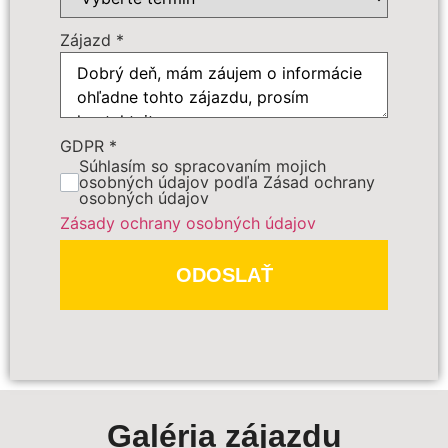
Zájazd
*
GDPR
*
PREDBEŽNE OBJEDNAŤ
Súhlasím so spracovaním mojich
osobných údajov podľa Zásad ochrany
osobných údajov
Polia označené
*
sú povinné
Zásady ochrany osobných údajov
ODOSLAŤ
Galéria zájazdu