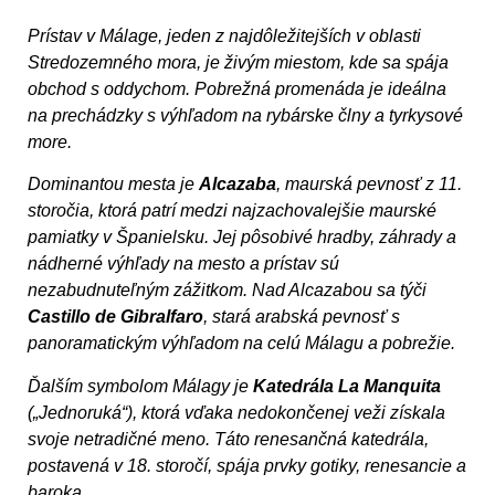
Prístav v Málage, jeden z najdôležitejších v oblasti
Stredozemného mora, je živým miestom, kde sa spája
obchod s oddychom. Pobrežná promenáda je ideálna
na prechádzky s výhľadom na rybárske člny a tyrkysové
more.
Dominantou mesta je
Alcazaba
, maurská pevnosť z 11.
storočia, ktorá patrí medzi najzachovalejšie maurské
pamiatky v Španielsku. Jej pôsobivé hradby, záhrady a
nádherné výhľady na mesto a prístav sú
nezabudnuteľným zážitkom. Nad Alcazabou sa týči
Castillo de Gibralfaro
, stará arabská pevnosť s
panoramatickým výhľadom na celú Málagu a pobrežie.
Ďalším symbolom Málagy je
Katedrála La Manquita
(„Jednoruká“), ktorá vďaka nedokončenej veži získala
svoje netradičné meno. Táto renesančná katedrála,
postavená v 18. storočí, spája prvky gotiky, renesancie a
baroka.