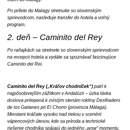
Po prílete do Malagy stretnutie so slovenským
sprievodcom, nasleduje transfer do hotela a voľný
program.
2. deň – Caminito del Rey
Po raňajkách sa stretnete so slovenským sprievodcom
na recepcii hotela a vydáte sa spoznávať fascinujúce
Caminito del Rei.
Caminito del Rey („Kráľov chodníček“)
patrí k
najpôsobivejším zážitkom v Andalúzii – úzka lávka
doslova prilepená k zvislým stenám rokliny Desfiladero
de los Gaitanes pri El Chorro (provincia Málaga).
Miestami kráčate vysoko nad riekou v scenérii
vápencových útesov, kde sa príroda a technické
riešenie chodníka spájajú do jedného „wow“ momentu.