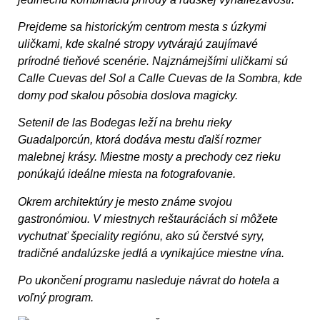
Prejdeme sa historickým centrom mesta s úzkymi
uličkami, kde skalné stropy vytvárajú zaujímavé
prírodné tieňové scenérie. Najznámejšími uličkami sú
Calle Cuevas del Sol a Calle Cuevas de la Sombra, kde
domy pod skalou pôsobia doslova magicky.
Setenil de las Bodegas leží na brehu rieky
Guadalporcún, ktorá dodáva mestu ďalší rozmer
malebnej krásy. Miestne mosty a prechody cez rieku
ponúkajú ideálne miesta na fotografovanie.
Okrem architektúry je mesto známe svojou
gastronómiou. V miestnych reštauráciách si môžete
vychutnať špeciality regiónu, ako sú čerstvé syry,
tradičné andalúzske jedlá a vynikajúce miestne vína.
Po ukončení programu nasleduje návrat do hotela a
voľný program.