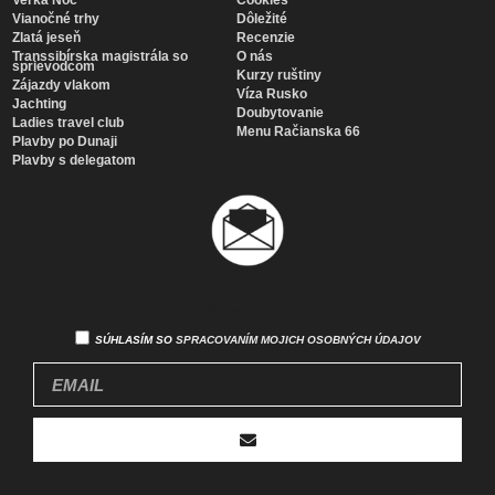
Vianočné trhy
Dôležité
Zlatá jeseň
Recenzie
Transsibírska magistrála so
O nás
sprievodcom
Kurzy ruštiny
Zájazdy vlakom
Víza Rusko
Jachting
Doubytovanie
Ladies travel club
Menu Račianska 66
Plavby po Dunaji
Plavby s delegatom
Newsletter
SÚHLASÍM SO
SPRACOVANÍM MOJICH OSOBNÝCH ÚDAJOV