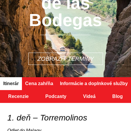
de las
Bodegas
ZOBRAZIŤ TERMÍNY
Itinerár
Cena zahŕňa
Informácie a doplnkové služby
Recenzie
Podcasty
Videá
Blog
1. deň – Torremolinos
Odlet do Malagy.