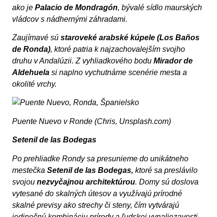
ako je
Palacio de Mondragón
, bývalé sídlo maurských
vládcov s nádhernými záhradami.
Zaujímavé sú
staroveké arabské kúpele (Los Baños
de Ronda)
, ktoré patria k najzachovalejším svojho
druhu v Andalúzii. Z vyhliadkového bodu
Mirador de
Aldehuela
si naplno vychutnáme scenérie mesta a
okolité vrchy.
Puente Nuevo v Ronde (Chris, Unsplash.com)
Setenil de las Bodegas
Po prehliadke Rondy sa presunieme do unikátneho
mestečka
Setenil de las Bodegas,
ktoré sa preslávilo
svojou
nezvyčajnou architektúrou
. Domy sú doslova
vytesané do skalných útesov a využívajú prírodné
skalné previsy ako strechy či steny, čím vytvárajú
jedinečnú kombináciu prírody a ľudskej vynaliezavosti.