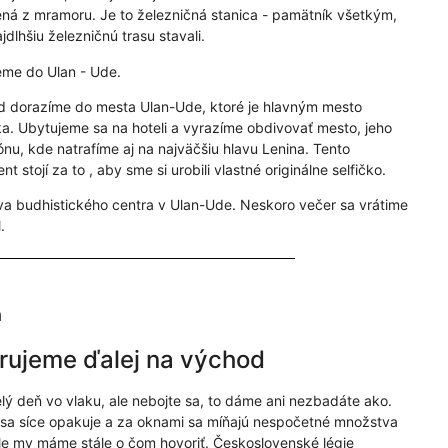
ná z mramoru. Je to železničná stanica - pamätník všetkým,
jdlhšiu železničnú trasu stavali.
me do Ulan - Ude.
 dorazíme do mesta Ulan-Ude, ktoré je hlavným mesto
ka. Ubytujeme sa na hoteli a vyrazíme obdivovať mesto, jeho
ónu, kde natrafíme aj na najväčšiu hlavu Lenina. Tento
 stojí za to , aby sme si urobili vlastné originálne selfičko.
a budhistického centra v Ulan-Ude. Neskoro večer sa vrátime
.
ň
ujeme ďalej na východ
lý deň vo vlaku, ale nebojte sa, to dáme ani nezbadáte ako.
 sa síce opakuje a za oknami sa míňajú nespočetné množstva
ale my máme stále o čom hovoriť. Československé légie