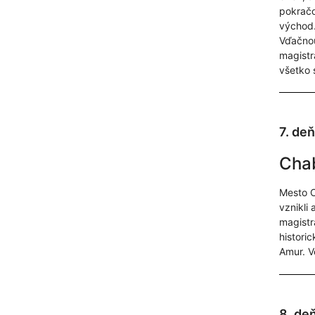
pokračov
východ.
Vďačnou
magistr
všetko 
7. deň
Cha
Mesto C
vznikli
magistr
histori
Amur. V
8. de