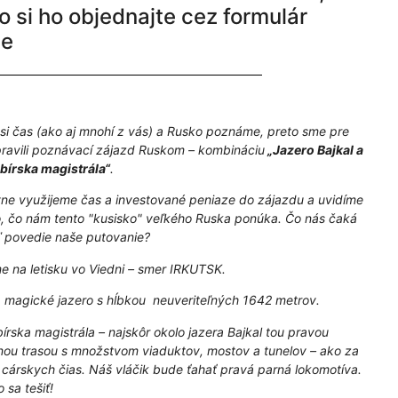
o si ho objednajte cez formulár
ie
si čas (ako aj mnohí z vás) a Rusko poznáme, preto sme pre
pravili poznávací zájazd Ruskom – kombináciu
„Jazero Bajkal a
bírska magistrála“
.
vne využijeme čas a investované peniaze do zájazdu a uvidíme
o, čo nám tento "kusisko" veľkého Ruska ponúka. Čo nás čaká
ľ povedie naše putovanie?
 na letisku vo Viedni – smer IRKUTSK.
magické jazero s hĺbkou neuveriteľných 1642 metrov.
bírska magistrála – najskôr okolo jazera Bajkal tou pravou
lnou trasou s množstvom viaduktov, mostov a tunelov – ako za
 cárskych čias. Náš vláčik bude ťahať pravá parná lokomotíva.
 sa tešiť!