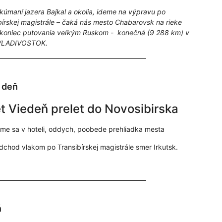
kúmaní jazera Bajkal a okolia, ideme na výpravu po
bírskej magistrále – čaká nás mesto Chabarovsk na rieke
koniec putovania veľkým Ruskom - konečná (9 288 km) v
VLADIVOSTOK.
. deň
t Viedeň prelet do Novosibirska
me sa v hoteli, oddych, poobede prehliadka mesta
dchod vlakom po Transibírskej magistrále smer Irkutsk.
ň