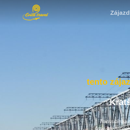
Zájazd
tento zája
Kratš
Transsibírska 
času, ale naprie