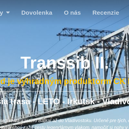
y
Dovolenka
O nás
Recenzie
Transsib II.
zd je výhradným produktorm CK E
ia trasa - LETO - Irkutsk - Vladi
magistrála a jazero Bajkal až do Vladivostoku. Určené pre tých,
k tomu chcú zažiť cestu legendárnym vlakom, namočiť si nohy v B