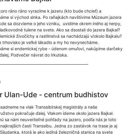
oro ráno ráno vyrazíme k jazeru (kto bude chcieť) a
áme si východ slnka. Po raňajkách navštívime Múzeum jazera
 kde sa dozvieme o jeho vzniku, uvidíme okrem iného aj nerpy,
sladkovodné tulene na svete. Ako sa dsostali do jazera Bajkal?
emické živočíchy a rastlinstvá sa nachádzajú v/okolo Bajkalu?
 trhovisko je veľké lákadlo a my ho nevynecháme.
áme si endemickej rybe - údenom omuľovi, nakúpime darčeky
ďalej, Podvečer návrat do Irkutska.
ň
 Ulan-Ude - centrum budhistov
sadneme na vlak Transsibírskej magistrály a naše
užstvo pokračuje ďalej. Vlakom ideme okolo jazera Bajkal.
ú sa nám neuveriteľné pohľady na jazero, podľa nás je toto
najkrajších časti Transsibu. Jedna zo zastávok na trase je aj
 Sljudanka, ktorá je ako jediná železničná stanica na svete