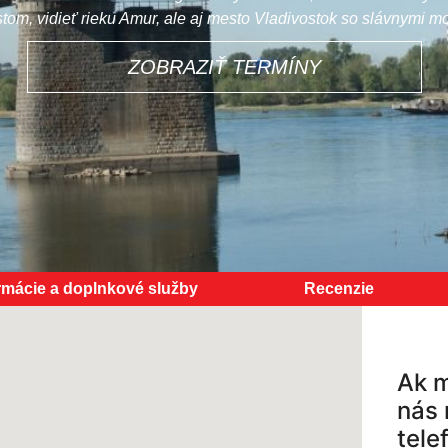
tom, vidieť rieku Amur, ale aj mesto Vladivostok so slávnymi m
ZOBRAZIŤ TERMÍNY
rmácie a doplnkové služby
Recenzie
Ak m
nás 
tele