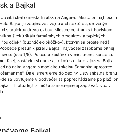
tsk a Bajkal
 do sibírskeho mesta Irkutsk na Angare. Mesto pri najhlbšom
sveta Bajkal je zaujímavé svojou architektúrou, drevenými
i s typickou drevorezbou. Miestne centrum s trhoviskom
úkne širokú škálu farmárskych produktov a typických
 "buločiek" (buchtičiek-pirôžkov), ktorým sa proste nedá
 Poobede presun k jazeru Bajkal, najväčšej zásobárne pitnej
 svete (cca 1/6). Po ceste zastávka v miestnom skanzene.
e ďalej, zastávku si dáme aj pri mieste, kde z jazera Bajkal
jediná rieka Angara s magickou skalou Šamanka uprostred
Pošamaníme". Ďalej smerujeme do dediny Listvjanka,na brehu
 kde sa ubytujeme.V podvečer sa poprechádzame po pláži pri
Bajkal. Tí otužilejší si môžu samozrejme aj zaplávať. Noc v
ke.
ň
znávame Bajkal