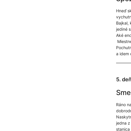
Hneď sk
vychutn
Bajkal,
jediné 
Aké end
Miestne
Pochutn
a idem 
5. de
Smer
Ráno na
dobrodr
Naskytn
jedna z 
stanica