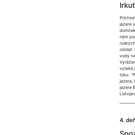
Irku
Príchod
jazere 
domčekm
nám pon
ruských
odolať.
vody na
Vyrážam
vyteká 
toku. "
jazera,
jazere 
Listvjan
4. de
Spo