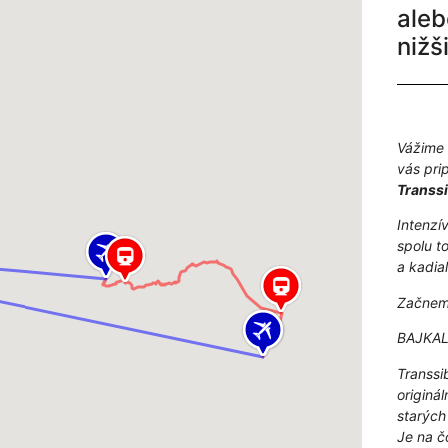
aleb
nižš
Vážime 
vás pri
Transsi
Intenzí
spolu t
a kadia
Začneme
BAJKAL 
Transsi
originá
starých
Je na čo