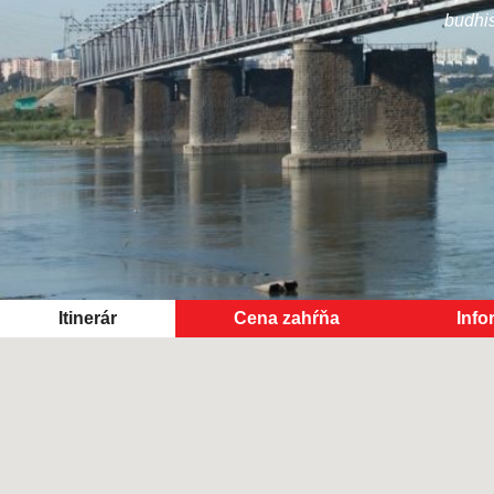
budhis
Itinerár
Cena zahŕňa
Info