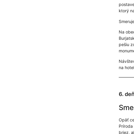
postave
ktorý na
Smeruje
Na obed
Burjats
pešiu z
monument
Návštev
na hotel
6. de
Smer
Opäť ce
Príroda
briez, 