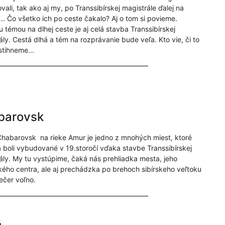
ali, tak ako aj my, po Transsibírskej magistrále ďalej na
.. Čo všetko ich po ceste čakalo? Aj o tom si povieme.
 témou na dlhej ceste je aj celá stavba Transsibírskej
ály. Cestá dlhá a tém na rozprávanie bude veľa. Kto vie, či to
stihneme...
barovsk
habarovsk na rieke Amur je jedno z mnohých miest, ktoré
 a boli vybudované v 19.storočí vďaka stavbe Transsibírskej
ály. My tu vystúpime, čaká nás prehliadka mesta, jeho
ckého centra, ale aj prechádzka po brehoch sibírskeho veľtoku
ečer voľno.
ň