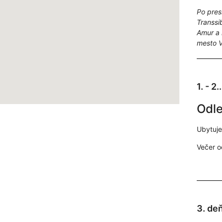
Po pres
Transsi
Amur a 
mesto 
1. - 2.
Odle
Ubytuje
Večer o
3. de