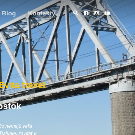
Blog
Kontakty
vita travel
vostok
 čo nemajú veľa
ajkale, zavítať k