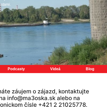
ostami.
Podcasty
Videá
Blog
áte záujem o zájazd, kontaktujte
na info@ma3oska.sk alebo na
fonickom čísle +421 2 21025778,