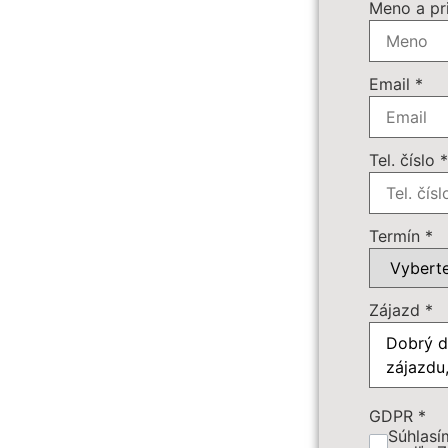
Meno a pr
Povinné 
Email
*
Doplnkov
Tel. číslo
Počet os
Termín
*
Cena záj
Zájazd
*
Dôležité:
GDPR
*
Súhlasí