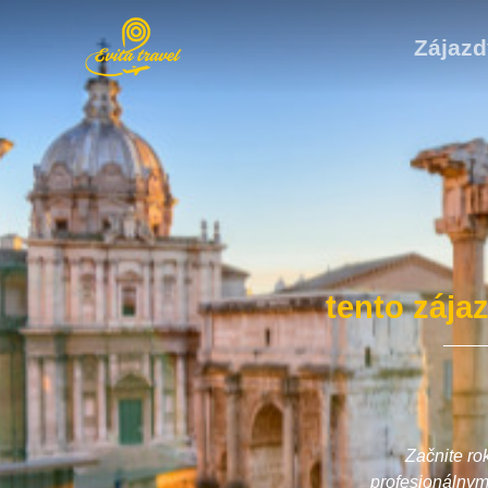
Zájazd
tento zája
Začnite ro
profesionálnym