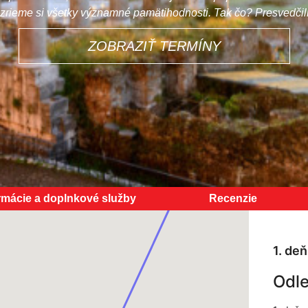
ozrieme si všetky významné pamätihodnosti. Tak čo? Presvedčil
ZOBRAZIŤ TERMÍNY
rmácie a doplnkové služby
Recenzie
1. deň
Odle