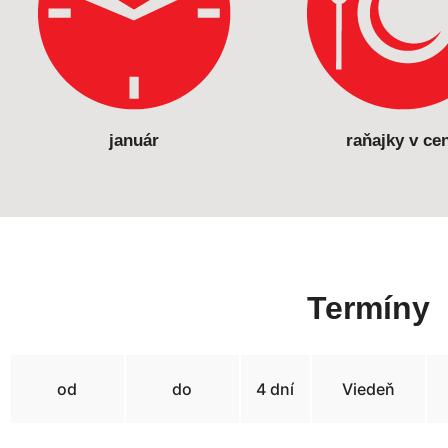
január
raňajky v ce
Termíny
od
do
4 dní
Viedeň