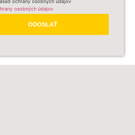
ásad ochrany osobných údajov
hrany osobných údajov
ODOSLAŤ
DBEŽNE OBJEDNAŤ
čené
*
sú povinné