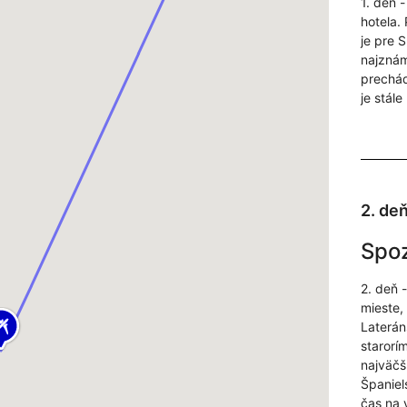
1. deň 
hotela.
je pre 
najznám
prechá
je stál
2. de
Spo
2. deň 
mieste,
Laterán
starorí
najväčš
Španiel
čas na 