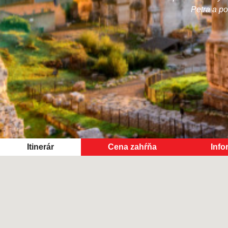
Petra a p
Itinerár
Cena zahŕňa
Info