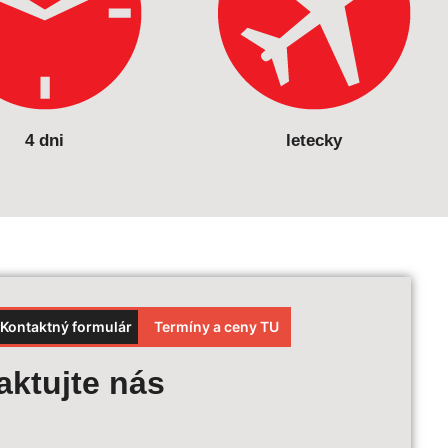
4 dni
letecky
Kontaktný formulár
Termíny a ceny TU
et ceny
aktujte nás
ájazdu:
*