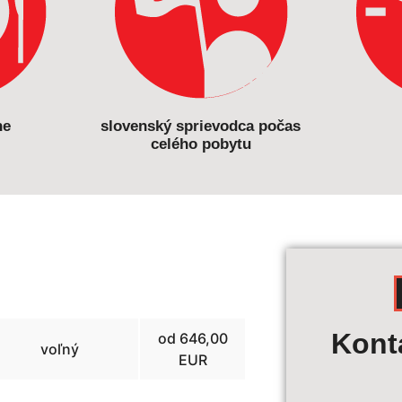
ne
slovenský sprievodca počas
celého pobytu
Výpoč
Kont
od 646,00
voľný
EUR
Termín z