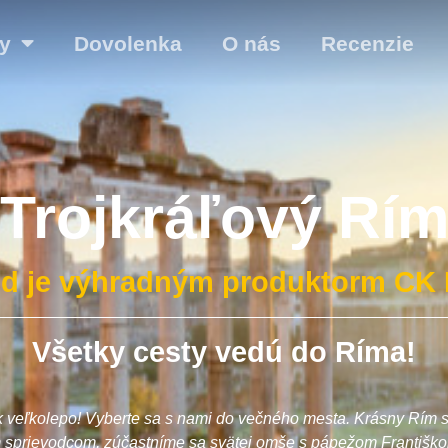
y
Dovolenka
O nás
Recenzie
Trojkráľový Rí
zd je výhradným produktorm CK E
Všetky cesty vedú do Ríma!
k veľkolepo! Vyberte sa s nami do večného mesta. Krásny Rím s
 sprievodcom, zúčastníme sa svätej omše s pápežom Františkom