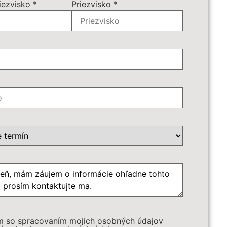
iezvisko
*
Priezvisko
*
príplatky:
*
é služby:
*
ôb
*
azdu
m so spracovaním mojich osobných údajov