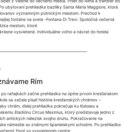
- odlet z Viedne do Večného mesta. Prílet do Ríma a transfer do
 Po ubytovaní prehliadka baziliky Santa Maria Maggiore, ktorá
Slovanov významným pútnickým miestom. Prechod k
ejšej fontáne na svete -Fontana Di Trevi. Spoločná večerná
dzka mestom, ktoré
e krásne vysvietené. Individuálne voľno a návrat do hotela
ň
znávame Rím
- po raňajkách začne prehliadka na úplne prvom kresťanskom
 kde sa začala písať história kresťanských chrámov –
sky chrám, ďalej prehliadka pokračuje ku Koloseu a
mskemu štadiónu Circus Maximus, ktorý predstavuje jedno z
ích antických nálezísk svojho druhu. Pokračovanie na
ske námestie so známymi španielskymi schodmi. Po prehliadke
večerný život vo vysvietenom centre.