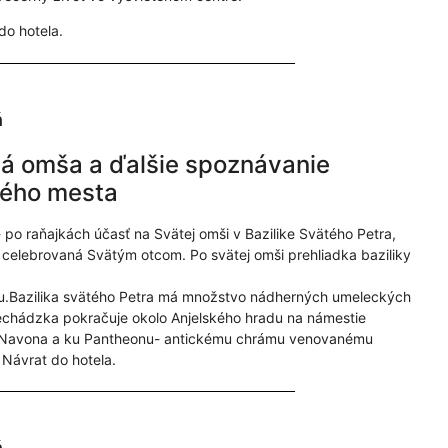
do hotela.
ň
á omša a ďalšie spoznávanie
tého mesta
- po raňajkách účasť na Svätej omši v Bazilike Svätého Petra,
e celebrovaná Svätým otcom. Po svätej omši prehliadka baziliky
u.Bazilika svätého Petra má množstvo nádherných umeleckých
rechádzka pokračuje okolo Anjelského hradu na námestie
 Navona a ku Pantheonu- antickému chrámu venovanému
Návrat do hotela.
ň