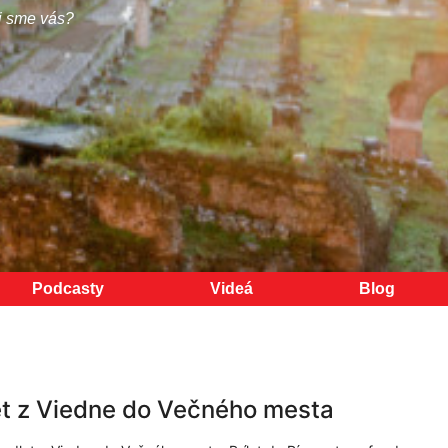
i sme vás?
Podcasty
Videá
Blog
t z Viedne do Večného mesta