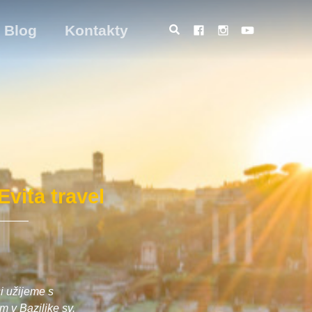
Blog
Kontakty
m
vita travel
i užijeme s
 v Bazilike sv.