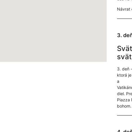
Návrat 
3. de
Svät
svä
3. deň 
ktorá j
a
Vatikán
diel. P
Piazza
bohom. 
4. de