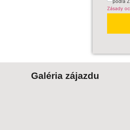
podľa Z
Zásady oc
PRE
Polia ozna
Galéria zájazdu