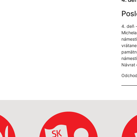
Posl
4. deň 
Michela
námestí
vrátane
pamätní
námestí
Návrat 
Odchod 