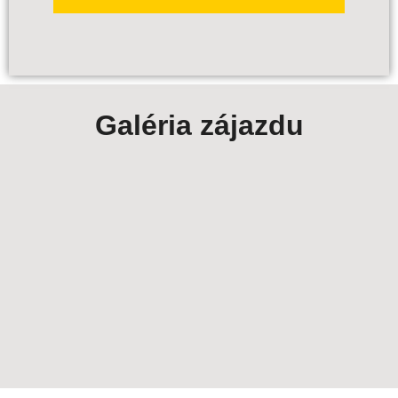
PREDBEŽNE OBJEDNAŤ
Galéria zájazdu
Polia označené
*
sú povinné