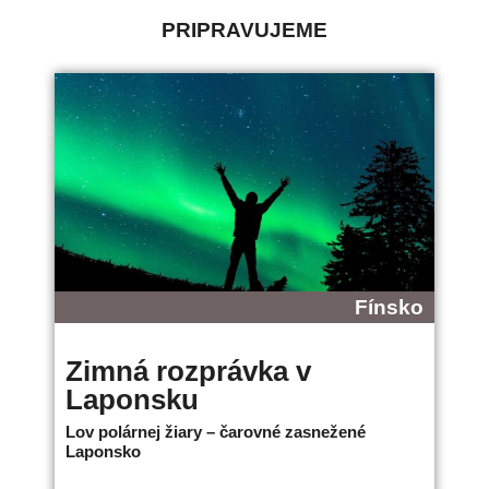
PRIPRAVUJEME
Fínsko
Zimná rozprávka v
B
Laponsku
L
Lov polárnej žiary – čarovné zasnežené
Ne
Laponsko
bo
18.