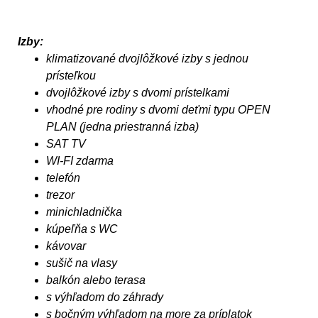
Izby:
klimatizované dvojlôžkové izby s jednou
prísteľkou
dvojlôžkové izby s dvomi prístelkami
vhodné pre rodiny s dvomi deťmi typu OPEN
PLAN (jedna priestranná izba)
SAT TV
WI-FI zdarma
telefón
trezor
minichladnička
kúpeľňa s WC
kávovar
sušič na vlasy
balkón alebo terasa
s výhľadom do záhrady
s bočným výhľadom na more za príplatok