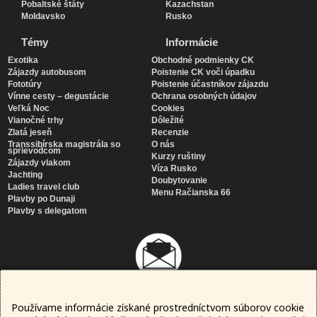
Pobaltské štáty
Kazachstan
Moldavsko
Rusko
Témy
Informácie
Exotika
Obchodné podmienky CK
Zájazdy autobusom
Poistenie CK voči úpadku
Fototúry
Poistenie účastníkov zájazdu
Vínne cesty – degustácie
Ochrana osobných údajov
Veľká Noc
Cookies
Vianočné trhy
Dôležité
Zlatá jeseň
Recenzie
Transsibírska magistrála so
O nás
sprievodcom
Kurzy ruštiny
Zájazdy vlakom
Víza Rusko
Jachting
Doubytovanie
Ladies travel club
Menu Račianska 66
Plavby po Dunaji
Plavby s delegatom
Používame informácie získané prostredníctvom súborov cookie
Newsletter