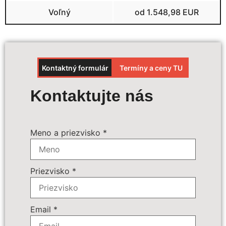
Voľný
od 1.548,98 EUR
Kontaktný formulár
Termíny a ceny TU
Výpočet ceny
Kontaktujte nás
Termín zájazdu:
*
Meno a priezvisko
*
Povinné príplatky:
*
25 € - palivový príplatok
Priezvisko
*
30 € - emisný a environmentálny
príplatok
Email
*
75 € - servisné poplatky pre osoby do 2
rokov