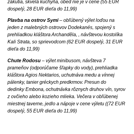
zákutia, skvelá kuchyňa, obed nie je v cene (55 EUR
dospelý, 28 EUR dieťa do 11,99)
Plavba na ostrov Symi
– obľúbený výlet loďou na
jeden z malebných ostrovov Dodekanés, spojený s
prehliadkou kláštora Archanděla, , návštevou kostolíka
Kali Strata, so sprievodcom (62 EUR dospelý, 31 EUR
dieťa do 11,99)
Chute Rodosu
– výlet minibusom, návšteva 7
prameňov (odporúčame šľapky do vody), prehliadka
kláštora Agios Nektarios, uchutnáva medu a vínnej
pálenky, tanier gréckych predkrmov. Presun do
dedinky Embona, ochutnávka rôznych druhov vín, syrov
z ovčieho alebo kozieho mlieka. Večera v obľúbenej
miestnej taverne, jedlo a nápoje v cene výletu ((72 EUR
dospelý, 55 EUR dieťa do 11,99)