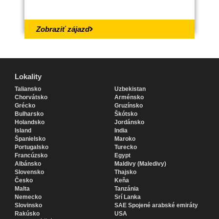
Zobraziť zájazd
Lokality
Lokality
Taliansko
Uzbekistan
Chorvátsko
Arménsko
Grécko
Gruzínsko
Bulharsko
Škótsko
Holandsko
Jordánsko
Island
India
Španielsko
Maroko
Portugalsko
Turecko
Francúzsko
Egypt
Albánsko
Maldivy (Maledivy)
Slovensko
Thajsko
Česko
Keňa
Malta
Tanzánia
Nemecko
Srí Lanka
Slovinsko
SAE Spojené arabské emiráty
Rakúsko
USA