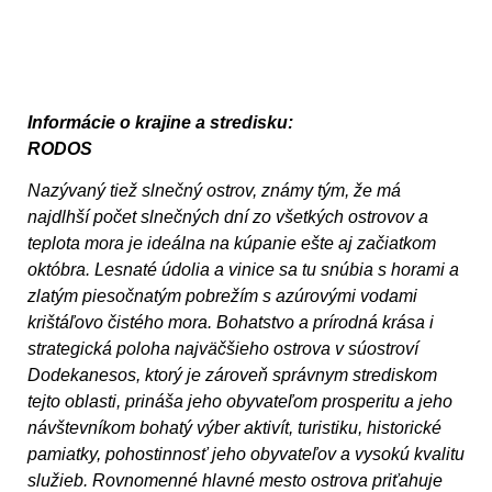
Informácie o krajine a stredisku:
RODOS
Nazývaný tiež slnečný ostrov, známy tým, že má
najdlhší počet slnečných dní zo všetkých ostrovov a
teplota mora je ideálna na kúpanie ešte aj začiatkom
októbra. Lesnaté údolia a vinice sa tu snúbia s horami a
zlatým piesočnatým pobrežím s azúrovými vodami
krištáľovo čistého mora. Bohatstvo a prírodná krása i
strategická poloha najväčšieho ostrova v súostroví
Dodekanesos, ktorý je zároveň správnym strediskom
tejto oblasti, prináša jeho obyvateľom prosperitu a jeho
návštevníkom bohatý výber aktivít, turistiku, historické
pamiatky, pohostinnosť jeho obyvateľov a vysokú kvalitu
služieb. Rovnomenné hlavné mesto ostrova priťahuje