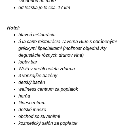
scenériou na more
od letiska je to cca. 17 km
Hotel:
hlavná reštaurácia
á la carte reštaurácia Taverna Blue s obľúbenými
gréckymi špecialitami (možnosť objednávky
degustácie rôznych druhov vína)
lobby bar
Wi-Fi v areáli hotela zdarma
3 vonkajšie bazény
detský bazén
wellness centrum za poplatok
herňa
fitnescentrum
detské ihrisko
obchod so suvenírmi
kozmetický salón za poplatok