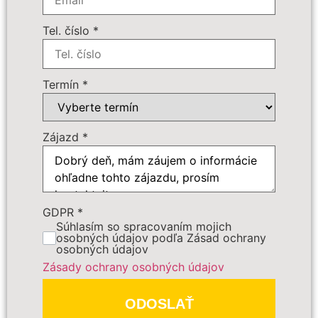
105 € - orientačná cena pobytovej taxy
(za izbu)
Tel. číslo
*
230 € - servisné poplatky pre osoby od
2 rokov
Termín
*
Doplnkové služby:
110.40 € - Poistenie - PLUS 6,90 /do 70
r.
Zájazd
*
Počet osôb
*
Cena zájazdu
GDPR
*
Súhlasím so spracovaním mojich
osobných údajov podľa Zásad ochrany
osobných údajov
Dôležité:
Zásady ochrany osobných údajov
ODOSLAŤ