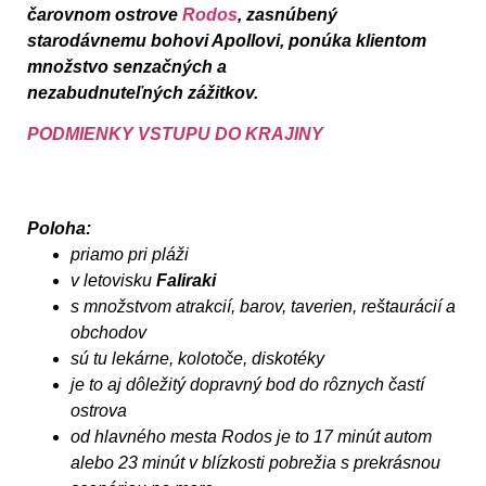
čarovnom ostrove
Rodos
, zasnúbený
starodávnemu bohovi Apollovi, ponúka klientom
množstvo senzačných a
nezabudnuteľných zážitkov.
PODMIENKY VSTUPU DO KRAJINY
Poloha:
priamo pri pláži
v letovisku
Faliraki
s množstvom atrakcií, barov, taverien, reštaurácií a
obchodov
sú tu lekárne, kolotoče, diskotéky
je to aj dôležitý dopravný bod do rôznych častí
ostrova
od hlavného mesta Rodos je to 17 minút autom
alebo 23 minút v blízkosti pobrežia s prekrásnou