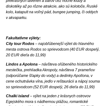
prekrásnych taverien a barov cez nočné kluby a
diskotéky až po rôzne atrakcie, ako sú kolotoče, Ruské
kolo, katapult na voľný pád, bungee jumping, či oddych
v akvaparku.
Fakultatívne výlety:
City tour
Rodos
– najobľúbenejší výlet do hlavného
mesta ostrova Rodos so sprievodcom (40 EUR dospelý,
20 EUR dieťa do 11,99)
Lindos
a Apolona
– návšteva oľúbeného historického
mestečka, prehliadka Akropoly, návšteva 7 prameňov
(odporúčame šľapky do vody) a dedinky Apollona, v
cene ochutnávka vína, jedlo v reštaurácii a nápoj souma
so sprievodcom (52 EUR dospelý, 26 dieťa do 11,99)
Chalki island
– výlet na jeden z krásnych ostrovov
Egejského mora s nádhernou plážou, romantické