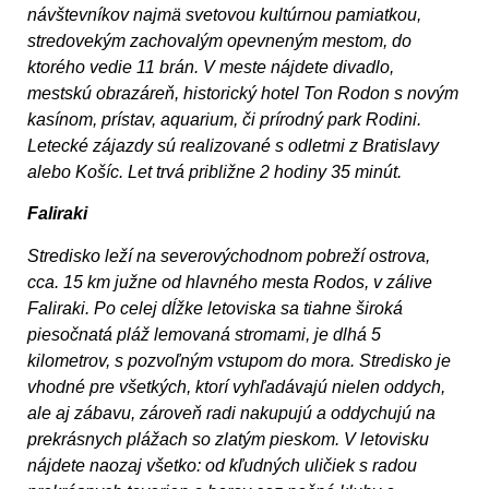
návštevníkov najmä svetovou kultúrnou pamiatkou,
stredovekým zachovalým opevneným mestom, do
ktorého vedie 11 brán. V meste nájdete divadlo,
mestskú obrazáreň, historický hotel Ton Rodon s novým
kasínom, prístav, aquarium, či prírodný park Rodini.
Letecké zájazdy sú realizované s odletmi z Bratislavy
alebo Košíc. Let trvá približne 2 hodiny 35 minút.
Faliraki
Stredisko leží na severovýchodnom pobreží ostrova,
cca. 15 km južne od hlavného mesta Rodos, v zálive
Faliraki. Po celej dĺžke letoviska sa tiahne široká
piesočnatá pláž lemovaná stromami, je dlhá 5
kilometrov, s pozvoľným vstupom do mora. Stredisko je
vhodné pre všetkých, ktorí vyhľadávajú nielen oddych,
ale aj zábavu, zároveň radi nakupujú a oddychujú na
prekrásnych plážach so zlatým pieskom. V letovisku
nájdete naozaj všetko: od kľudných uličiek s radou