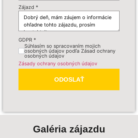
Zájazd
*
GDPR
*
Súhlasím so spracovaním mojich
PREDBEŽNE OBJEDNAŤ
osobných údajov podľa Zásad ochrany
osobných údajov
Zásady ochrany osobných údajov
Polia označené
*
sú povinné
ODOSLAŤ
Galéria zájazdu