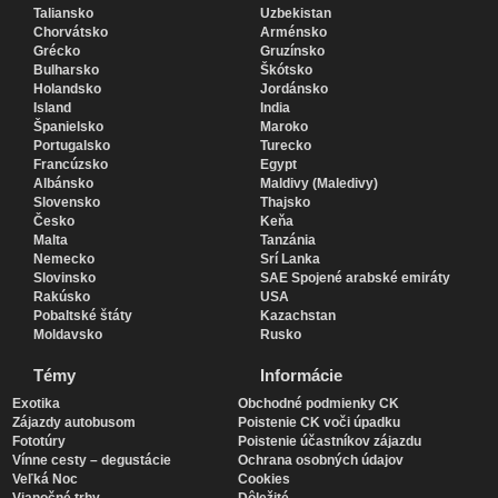
Taliansko
Uzbekistan
Chorvátsko
Arménsko
Grécko
Gruzínsko
Bulharsko
Škótsko
Holandsko
Jordánsko
Island
India
Španielsko
Maroko
Portugalsko
Turecko
Francúzsko
Egypt
Albánsko
Maldivy (Maledivy)
Slovensko
Thajsko
Česko
Keňa
Malta
Tanzánia
Nemecko
Srí Lanka
Slovinsko
SAE Spojené arabské emiráty
Rakúsko
USA
Pobaltské štáty
Kazachstan
Moldavsko
Rusko
Témy
Informácie
Exotika
Obchodné podmienky CK
Zájazdy autobusom
Poistenie CK voči úpadku
Fototúry
Poistenie účastníkov zájazdu
Vínne cesty – degustácie
Ochrana osobných údajov
Veľká Noc
Cookies
Vianočné trhy
Dôležité