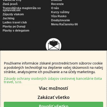
Zlatá jeseň
Recenzie
Transsibírska magistrála so
O nás
sprievodcom
Kurzy ruštiny
Zájazdy vlakom
Víza Rusko
Jachting
Doubytovanie
Ladies travel club
Menu Račianska 66
Plavby po Dunaji
Plavby s delegatom
Používame informácie získané prostredníctvom súborov cookie
Newsletter
a podobných technológií na zlepšenie vašej skúsenosti na našej
SÚHLASÍM SO
SPRACOVANÍM MOJICH OSOBNÝCH ÚDAJOV
stránke, analyzujeme ich používanie a na účely marketingu.
Zásady ochrany osobných údajov cestovnej kancelárie Evita
travel, s.r.o.
Viac možností
Zakázať všetko
Povoliť všetko