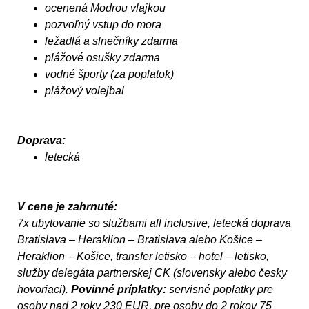
ocenená Modrou vlajkou
pozvoľný vstup do mora
ležadlá a slnečníky zdarma
plážové osušky zdarma
vodné športy (za poplatok)
plážový volejbal
Doprava:
letecká
V cene je zahrnuté:
7x ubytovanie so službami all inclusive, letecká doprava
Bratislava – Heraklion – Bratislava alebo Košice –
Heraklion – Košice, transfer letisko – hotel – letisko,
služby delegáta partnerskej CK (slovensky alebo česky
hovoriaci).
Povinné príplatky:
servisné poplatky pre
osoby nad 2 roky 230 EUR, pre osoby do 2 rokov 75