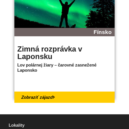
Fínsko
Zimná rozprávka v
B
Laponsku
L
Lov polárnej žiary – čarovné zasnežené
Ne
Laponsko
bo
18.
Zobraziť zájazd
Lokality
Lokality