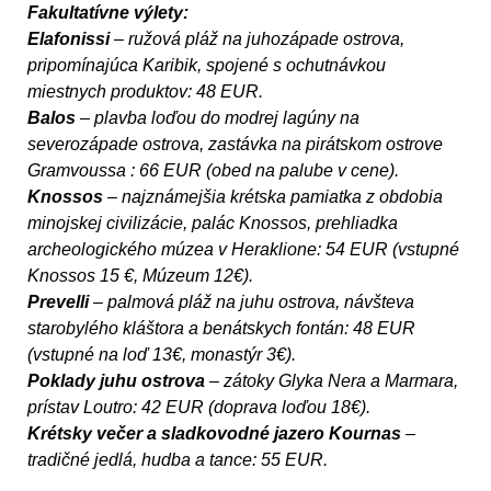
Fakultatívne výlety:
Elafonissi
– ružová pláž na juhozápade ostrova,
pripomínajúca Karibik, spojené s ochutnávkou
miestnych produktov: 48 EUR.
Balos
– plavba loďou do modrej lagúny na
severozápade ostrova, zastávka na pirátskom ostrove
Gramvoussa : 66 EUR (obed na palube v cene).
Knossos
– najznámejšia krétska pamiatka z obdobia
minojskej civilizácie, palác Knossos, prehliadka
archeologického múzea v Heraklione: 54 EUR (vstupné
Knossos 15 €, Múzeum 12€).
Prevelli
– palmová pláž na juhu ostrova, návšteva
starobylého kláštora a benátskych fontán: 48 EUR
(vstupné na loď 13€, monastýr 3€).
Poklady juhu ostrova
– zátoky Glyka Nera a Marmara,
prístav Loutro: 42 EUR (doprava loďou 18€).
Krétsky večer a sladkovodné jazero Kournas
–
tradičné jedlá, hudba a tance: 55 EUR.