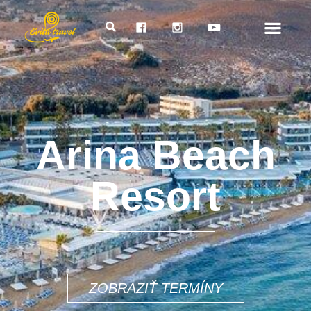
Arina Beach
Resort
1722€
ZOBRAZIŤ TERMÍNY