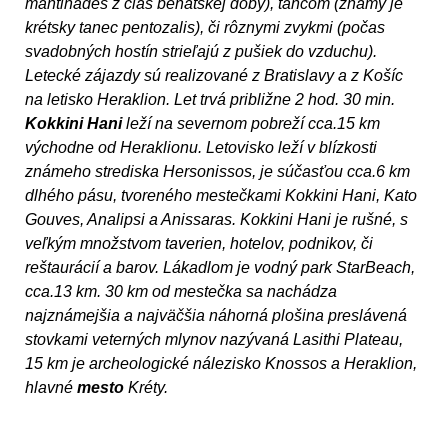
mantinades z čias benátskej doby), tancom (známy je
krétsky tanec pentozalis), či rôznymi zvykmi (počas
svadobných hostín strieľajú z pušiek do vzduchu).
Letecké zájazdy sú realizované z Bratislavy a z Košíc
na letisko Heraklion. Let trvá približne 2 hod. 30 min.
Kokkini Hani
leží na severnom pobreží cca.15 km
východne od Heraklionu. Letovisko leží v blízkosti
známeho strediska Hersonissos, je súčasťou cca.6 km
dlhého pásu, tvoreného mestečkami Kokkini Hani, Kato
Gouves, Analipsi a Anissaras. Kokkini Hani je rušné, s
veľkým množstvom taverien, hotelov, podnikov, či
reštaurácií a barov. Lákadlom je vodný park StarBeach,
cca.13 km. 30 km od mestečka sa nachádza
najznámejšia a najväčšia náhorná plošina preslávená
stovkami veterných mlynov nazývaná Lasithi Plateau,
15 km je archeologické nálezisko Knossos a Heraklion,
hlavné
mesto
Kréty.