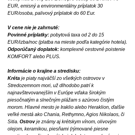
EUR, emisný a environmentálny príplatok 30
EUR/osoba, palivový príplatok do 60 Eur.
V cene nie je zahrnuté:
Povinné príplatky:
pobytová taxa od 2 do 15
EUR/izba/noc (platba na mieste podľa kategórie hotela).
Odporúčaný doplatok:
komplexné cestovné poistenie
KOMFORT alebo PLUS.
Informácie o krajine a stredisku:
Kréta
je piaty najväčší zo všetkých ostrovov v
Stredozemnom mori, už dlhodobo patrí k
najnavštevovanejším v Európe vďaka širokým
piesočnatým a slnečným plážam s azúrovo čistým
morom. Hlavné mesto je Iraklio alebo Heraklion, ďalšie
veľké mestá ako Chania, Rethymno, Agios Nikolaos, či
Sitia.
Ostrov
je známy aj krétskym vínom, olivovým
olejom, keramikou, piesňami (rýmované piesne