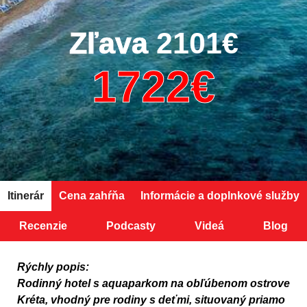
Zľava
2101€
Itinerár
Cena zahŕňa
Informácie a doplnkové služby
Recenzie
Podcasty
Videá
Blog
Rýchly popis:
Rodinný hotel s aquaparkom na obľúbenom ostrove
Kréta
, vhodný pre rodiny s deťmi, situovaný priamo