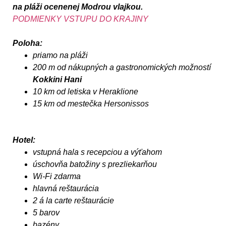
na pláži ocenenej Modrou vlajkou.
PODMIENKY VSTUPU DO KRAJINY
Poloha:
priamo na pláži
200 m od nákupných a gastronomických možností
Kokkini Hani
10 km od letiska v Heraklione
15 km od mestečka Hersonissos
Hotel:
vstupná hala s recepciou a výťahom
úschovňa batožiny s prezliekarňou
Wi-Fi zdarma
hlavná reštaurácia
2 á la carte reštaurácie
5 barov
bazény