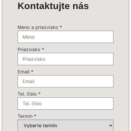
Výpočet ceny
Kontaktujte nás
Termín zájazdu:
*
Meno a priezvisko
*
Povinné príplatky:
*
Priezvisko
*
Doplnkové služby:
Email
*
Počet osôb
*
Tel. číslo
*
Cena zájazdu
Termín
*
Dôležité: