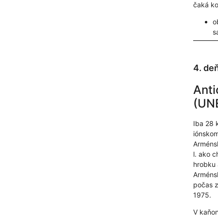
čaká ko
o
s
4. de
Anti
(UNE
Iba 28 
iónskom
Arméns
l. ako 
hrobku 
Arménsk
počas z
1975.
V kaňon