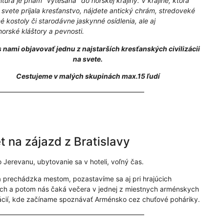
túra je priam "vytesaná" do horskej krajiny. V krajine, ktorá
 svete prijala kresťanstvo, nájdete antický chrám, stredoveké
 kostoly či starodávne jaskynné osídlenia, ale aj
orské kláštory a pevnosti.
 nami objavovať jednu z najstarších kresťanských civilizácii
na svete.
Cestujeme v malých skupinách max.15 ľudí
t na zájazd z Bratislavy
o Jerevanu, ubytovanie sa v hoteli, voľný čas.
 prechádzka mestom, pozastavíme sa aj pri hrajúcich
ch a potom nás čaká večera v jednej z miestnych arménskych
ácií, kde začíname spoznávať Arménsko cez chuťové poháriky.