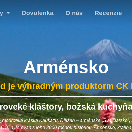
y
Dovolenka
O nás
Recenzie
Arménsko
zd je výhradným produktorm CK E
oveké kláštory, božská kuchyňa a
 modrooká kráska Kaukazu, Diližan – arménske „Švajčiarsko“,
CO) a Jerevan s jeho 2800 ročnou históriou. Arménsko, krajina, 