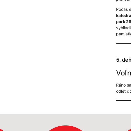
Počas e
katedrá
park 28
vyhliad
pamiatk
5. de
Voľn
Ráno sa
odlet d