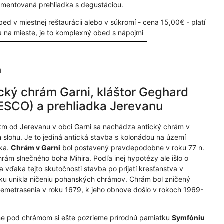
mentovaná prehliadka s degustáciou.
bed v miestnej reštaurácii alebo v súkromí - cena 15,00€ - platí
a na mieste, je to komplexný obed s nápojmi
ň
cký chrám Garni, kláštor Geghard
SCO) a prehliadka Jerevanu
km od Jerevanu v obci Garni sa nachádza antický chrám v
 slohu. Je to jediná antická stavba s kolonádou na území
ka.
Chrám v Garni
bol postavený pravdepodobne v roku 77 n.
chrám slnečného boha Mihira. Podľa inej hypotézy ale išlo o
a vďaka tejto skutočnosti stavba po prijatí kresťanstva v
u unikla ničeniu pohanských chrámov. Chrám bol zničený
emetrasenia v roku 1679, k jeho obnove došlo v rokoch 1969-
e pod chrámom si ešte pozrieme prírodnú pamiatku
Symfóniu