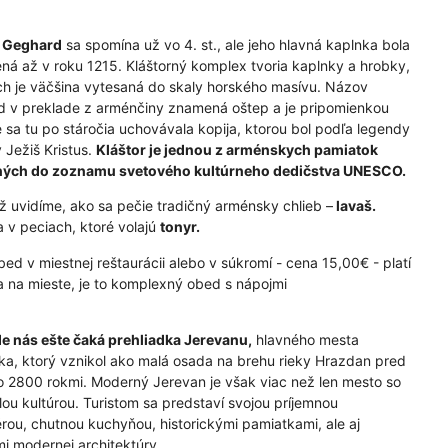
r Geghard
sa spomína už vo 4. st., ale jeho hlavná kaplnka bola
ná až v roku 1215. Kláštorný komplex tvoria kaplnky a hrobky,
ch je väčšina vytesaná do skaly horského masívu. Názov
 v preklade z arménčiny znamená oštep a je pripomienkou
e sa tu po stáročia uchovávala kopija, ktorou bol podľa legendy
 Ježiš Kristus.
Kláštor je jednou z arménskych pamiatok
ných do zoznamu svetového kultúrneho dedičstva UNESCO.
ež uvidíme, ako sa pečie tradičný arménsky chlieb –
lavaš.
a v peciach, ktoré volajú
tonyr.
bed v miestnej reštaurácii alebo v súkromí - cena 15,00€ - platí
a na mieste, je to komplexný obed s nápojmi
 nás ešte čaká prehliadka Jerevanu,
hlavného mesta
a, ktorý vznikol ako malá osada na brehu rieky Hrazdan pred
o 2800 rokmi. Moderný Jerevan je však viac než len mesto so
lou kultúrou. Turistom sa predstaví svojou príjemnou
rou, chutnou kuchyňou, historickými pamiatkami, ale aj
mi modernej architektúry.