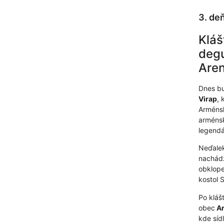
3. de
Kláš
degu
Aren
Dnes bu
Virap
, 
Arménsk
arménsk
legendá
Neďaleko
nachádz
obklope
kostol 
Po kláš
obec
Ar
kde síd