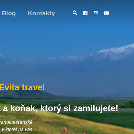
Blog
Kontakty
vita travel
 koňak, ktorý si zamilujete!
 ranokresťanské
v ktorej na vás