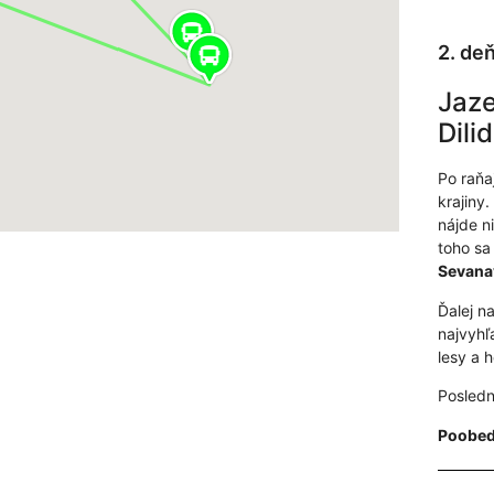
2. de
Jaze
Dili
Po raňa
krajiny
nájde n
toho sa
Sevana
Ďalej n
najvyhľ
lesy a 
Posledn
Poobed