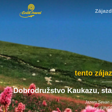
Zájazd
tento zája
Dobrodružstvo Kaukazu, star
Jazero Sevan –
kláštory (UNES