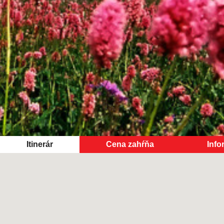
Itinerár
Cena zahŕňa
Info