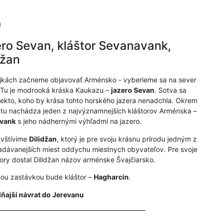
ň
ro Sevan, kláštor Sevanavank,
džan
jkách začneme objavovať Arménsko - vyberieme sa na sever
. Tu je modrooká kráska Kaukazu –
jazero Sevan
. Sotva sa
iekto, koho by krása tohto horského jazera nenadchla. Okrem
 tu nachádza jeden z najvýznamnejších kláštorov Arménska –
vank
s jeho nádhernými výhľadmi na jazero.
avštívime
Dilidžan
, ktorý je pre svoju krásnu prírodu jedným z
adávanejších miest oddychu miestnych obyvateľov. Pre svoje
hory dostal Dilidžan názov arménske Švajčiarsko.
ou zastávkou bude kláštor –
Hagharcin
.
ňajší návrat do Jerevanu