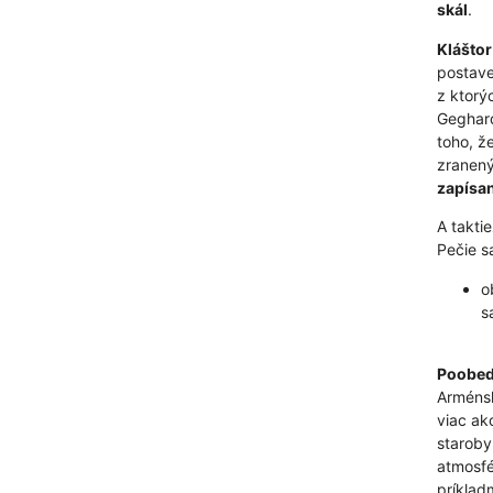
skál
.
Klášto
postave
z ktorý
Geghard
toho, ž
zranený
zapísa
A takti
Pečie s
o
s
Poobede
Arménsk
viac ak
staroby
atmosfé
príklad