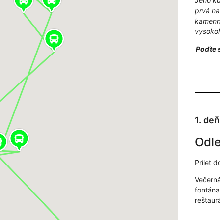
Jeho kul
prvá na
kamenné
vysokoh
Poďte s
1. deň
Odle
Prílet d
Večerná
fontána
reštaur