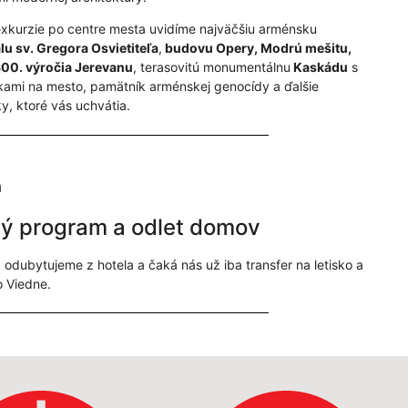
xkurzie po centre mesta uvidíme najväčšiu arménsku
lu sv. Gregora Osvietiteľa
,
budovu Opery, Modrú mešitu,
00. výročia Jerevanu
, terasovitú monumentálnu
Kaskádu
s
kami na mesto, pamätník arménskej genocídy a ďalšie
y, ktoré vás uchvátia.
ň
ý program a odlet domov
 odubytujeme z hotela a čaká nás už iba transfer na letisko a
o Viedne.