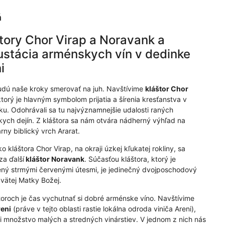
ň
tory Chor Virap a Noravank a
stácia arménskych vín v dedinke
i
dú naše kroky smerovať na juh. Navštívime
kláštor Chor
ktorý je hlavným symbolom prijatia a šírenia kresťanstva v
u. Odohrávali sa tu najvýznamnejšie udalosti raných
ych dejín. Z kláštora sa nám otvára nádherný výhľad na
rny biblický vrch Ararat.
 kláštora Chor Virap, na okraji úzkej kľukatej rokliny, sa
a ďalší
kláštor Noravank
. Súčasťou kláštora, ktorý je
ný strmými červenými útesmi, je jedinečný dvojposchodový
Svätej Matky Božej.
toroch je čas vychutnať si dobré arménske víno. Navštívime
eni
(práve v tejto oblasti rastie lokálna odroda viniča Areni),
li množstvo malých a stredných vinárstiev. V jednom z nich nás