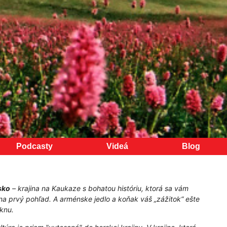
Podcasty
Videá
Blog
sko
– krajina na Kaukaze s bohatou históriu, ktorá sa vám
na prvý pohľad. A arménske jedlo a koňak váš „zážitok“ ešte
knu.