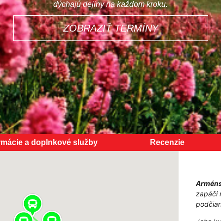
dýchajú dejiny na každom kroku.
ZOBRAZIŤ TERMÍNY
rmácie a doplnkové služby
Recenzie
Armén
zapáči 
podčiar