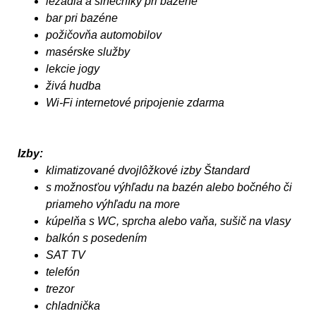
ležadlá a slnečníky pri bazéne
bar pri bazéne
požičovňa automobilov
masérske služby
lekcie jogy
živá hudba
Wi-Fi internetové pripojenie zdarma
Izby:
klimatizované dvojlôžkové izby Štandard
s možnosťou výhľadu na bazén alebo bočného či
priameho výhľadu na more
kúpelňa s WC, sprcha alebo vaňa, sušič na vlasy
balkón s posedením
SAT TV
telefón
trezor
chladnička