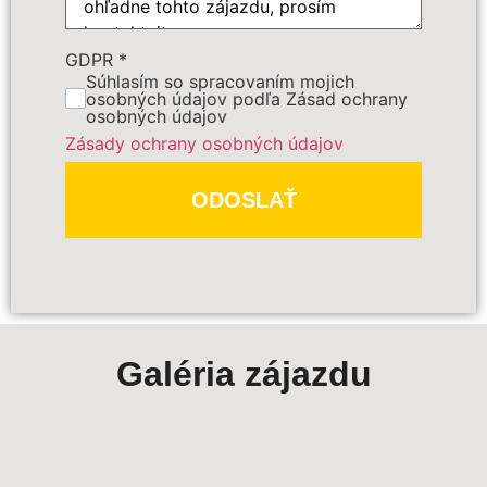
Cena zájazdu
GDPR
*
Súhlasím so spracovaním mojich
osobných údajov podľa Zásad ochrany
osobných údajov
Dôležité:
Zásady ochrany osobných údajov
ODOSLAŤ
PREDBEŽNE OBJEDNAŤ
Galéria zájazdu
Polia označené
*
sú povinné