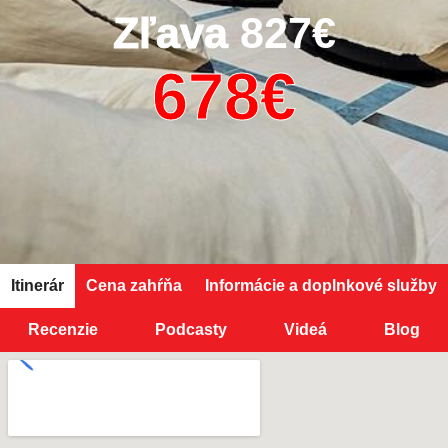
Zľava
827€
Itinerár
Cena zahŕňa
Informácie a doplnkové služby
Recenzie
Podcasty
Videá
Blog