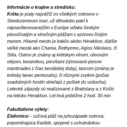
Informácie o krajine a stredisku:
Kréta
je piaty najväčší zo všetkých ostrovov v
Stredozemnom mori, už dlhodobo patrí k
najnavštevovanejším v Európe vďaka širokým
piesočnatým a slnečným plážam s azúrovo čistým
morom. Hlavné mesto je Iraklio alebo Heraklion, ďalšie
veľké mestá ako Chania, Rethymno, Agios Nikolaos, či
Sitia.
Ostrov je známy aj krétskym vínom, olivovým
olejom, keramikou, piesňami (rýmované piesne
mantinades z čias benátskej doby), tancom (známy je
krétsky tanec pentozalis), či rôznymi zvykmi (počas
svadobných hostín strieľajú z pušiek do vzduchu).
Letecké zájazdy sú realizované z Bratislavy a z Košíc
na letisko Heraklion. Let trvá približne 2 hod. 30 min
Fakultatívne výlety:
Elafonissi
– ružová pláž na juhozápade ostrova,
pripomínajúca Karibik, spojené s ochutnávkou