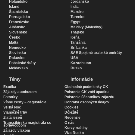
Holandsko
Jordánsko
Island
India
Španielsko
Maroko
Portugalsko
Turecko
Francúzsko
Egypt
Albánsko
Maldivy (Maledivy)
Slovensko
Thajsko
Česko
Keňa
Malta
Tanzánia
Nemecko
Srí Lanka
Slovinsko
SAE Spojené arabské emiráty
Rakúsko
USA
Pobaltské štáty
Kazachstan
Moldavsko
Rusko
Témy
Informácie
Exotika
Obchodné podmienky CK
Zájazdy autobusom
Poistenie CK voči úpadku
Fototúry
Poistenie účastníkov zájazdu
Vínne cesty – degustácie
Ochrana osobných údajov
Veľká Noc
Cookies
Vianočné trhy
Dôležité
Zlatá jeseň
Recenzie
Transsibírska magistrála so
O nás
sprievodcom
Kurzy ruštiny
Zájazdy vlakom
Víza Rusko