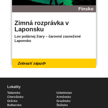
Fínsko
Zimná rozprávka v
B
Laponsku
L
Lov polárnej žiary – čarovné zasnežené
Ne
Laponsko
bo
18.
Zobraziť zájazd
Lokality
Lokality
Taliansko
Uzbekistan
Chorvátsko
Arménsko
Grécko
Gruzínsko
Bulharsko
Škótsko