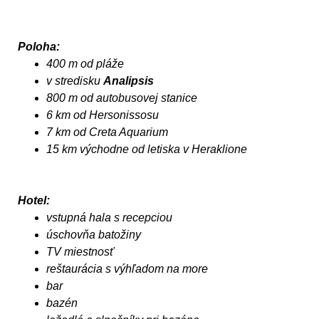
Poloha:
400 m od pláže
v stredisku
Analipsis
800 m od autobusovej stanice
6 km od Hersonissosu
7 km od Creta Aquarium
15 km východne od letiska v Heraklione
Hotel:
vstupná hala s recepciou
úschovňa batožiny
TV miestnosť
reštaurácia s výhľadom na more
bar
bazén