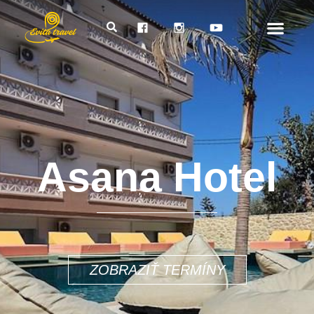
Asana Hotel
678€
ZOBRAZIŤ TERMÍNY