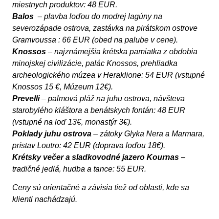
miestnych produktov: 48 EUR.
Balos
– plavba loďou do modrej lagúny na
severozápade ostrova, zastávka na pirátskom ostrove
Gramvoussa : 66 EUR (obed na palube v cene).
Knossos
– najznámejšia krétska pamiatka z obdobia
minojskej civilizácie, palác Knossos, prehliadka
archeologického múzea v Heraklione: 54 EUR (vstupné
Knossos 15 €, Múzeum 12€).
Prevelli
– palmová pláž na juhu ostrova, návšteva
starobylého kláštora a benátskych fontán: 48 EUR
(vstupné na loď 13€, monastýr 3€).
Poklady juhu ostrova
– zátoky Glyka Nera a Marmara,
prístav Loutro: 42 EUR (doprava loďou 18€).
Krétsky večer a sladkovodné jazero Kournas
–
tradičné jedlá, hudba a tance: 55 EUR.
Ceny sú orientačné a závisia tiež od oblasti, kde sa
klienti nachádzajú.