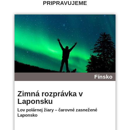
PRIPRAVUJEME
Fínsko
Zimná rozprávka v
B
Laponsku
L
Lov polárnej žiary – čarovné zasnežené
Ne
Laponsko
bo
18.