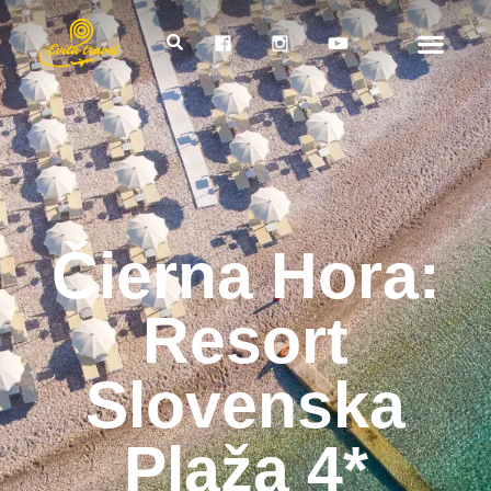
Čierna Hora:
Resort
Slovenska
Plaža 4*