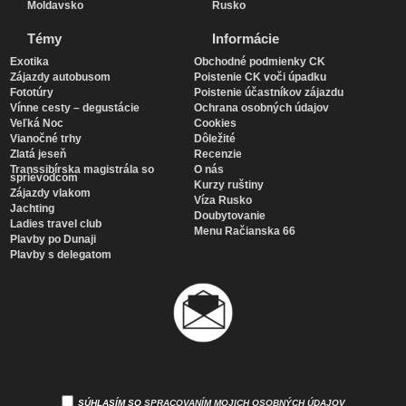
Moldavsko
Rusko
Témy
Informácie
Exotika
Obchodné podmienky CK
Zájazdy autobusom
Poistenie CK voči úpadku
Fototúry
Poistenie účastníkov zájazdu
Vínne cesty – degustácie
Ochrana osobných údajov
Veľká Noc
Cookies
Vianočné trhy
Dôležité
Zlatá jeseň
Recenzie
Transsibírska magistrála so
O nás
sprievodcom
Kurzy ruštiny
Zájazdy vlakom
Víza Rusko
Jachting
Doubytovanie
Ladies travel club
Menu Račianska 66
Plavby po Dunaji
Plavby s delegatom
Newsletter
SÚHLASÍM SO
SPRACOVANÍM MOJICH OSOBNÝCH ÚDAJOV