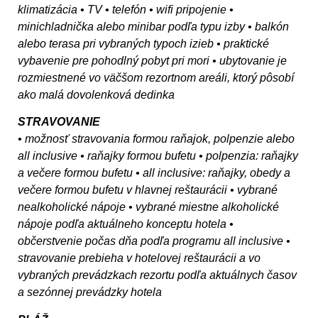
klimatizácia • TV • telefón • wifi pripojenie •
minichladnička alebo minibar podľa typu izby • balkón
alebo terasa pri vybraných typoch izieb • praktické
vybavenie pre pohodlný pobyt pri mori • ubytovanie je
rozmiestnené vo väčšom rezortnom areáli, ktorý pôsobí
ako malá dovolenková dedinka
STRAVOVANIE
• možnosť stravovania formou raňajok, polpenzie alebo
all inclusive • raňajky formou bufetu • polpenzia: raňajky
a večere formou bufetu • all inclusive: raňajky, obedy a
večere formou bufetu v hlavnej reštaurácii • vybrané
nealkoholické nápoje • vybrané miestne alkoholické
nápoje podľa aktuálneho konceptu hotela •
občerstvenie počas dňa podľa programu all inclusive •
stravovanie prebieha v hotelovej reštaurácii a vo
vybraných prevádzkach rezortu podľa aktuálnych časov
a sezónnej prevádzky hotela