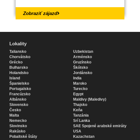
Zobraziť zájazd
Lokality
Lokality
Taliansko
Uzbekistan
Chorvátsko
Arménsko
Grécko
Gruzínsko
Bulharsko
Škótsko
Holandsko
Jordánsko
Island
India
Španielsko
Maroko
Portugalsko
Turecko
Francúzsko
Egypt
Albánsko
Maldivy (Maledivy)
Slovensko
Thajsko
Česko
Keňa
Malta
Tanzánia
Nemecko
Srí Lanka
Slovinsko
SAE Spojené arabské emiráty
Rakúsko
USA
Pobaltské štáty
Kazachstan