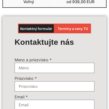
Voľný
od 939,00 EUR
Kontaktný formulár
Termíny a ceny TU
Výpočet ceny
Kontaktujte nás
Termín zájazdu:
*
Meno a priezvisko
*
Povinné príplatky:
*
Priezvisko
*
Doplnkové služby:
109 € - Batožina do podpalubia
Počet osôb
*
Email
*