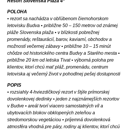
Resort Slovenska Plaža 4*
POLOHA
• rezort sa nachádza v obľúbenom čiernohorskom
letovisku Budva • približne 50 – 150 metrov od známej
pláže Slovenska plaža • v blízkosti pobrežnej
promenády, reštaurácií, barov, kaviarní, obchodov a
možností večernej zábavy • približne 10 – 15 minút
chôdze od historického centra Budvy a Starého mesta •
približne 20 km od letiska Tivat • výborná poloha pre
klientov, ktorí chcú mať pláž, promenádu, centrum
letoviska aj večerný život v pohodlnej pešej dostupnosti
POPIS
• rozsiahly 4-hviezdičkový rezort v štýle prímorskej
dovolenkovej dedinky • jeden z najznámejších rezortov
v Budve • areál tvorí viacero samostatných víl a
ubytovacích blokov obklopených zeleňou a
stredomorskou vegetáciou • príjemná dovolenková
atmosféra vhodná pre páry, rodiny aj klientov, ktorí chcú