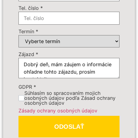
Cena zájazdu
Tel. číslo
*
Dôležité:
Termín
*
Zájazd
*
GDPR
*
PREDBEŽNE OBJEDNAŤ
Súhlasím so spracovaním mojich
osobných údajov podľa Zásad ochrany
osobných údajov
Polia označené
*
sú povinné
Zásady ochrany osobných údajov
ODOSLAŤ