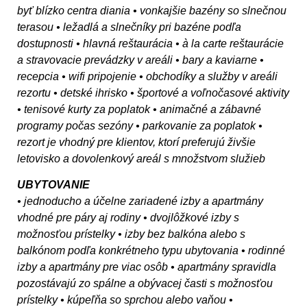
byť blízko centra diania • vonkajšie bazény so slnečnou
terasou • ležadlá a slnečníky pri bazéne podľa
dostupnosti • hlavná reštaurácia • à la carte reštaurácie
a stravovacie prevádzky v areáli • bary a kaviarne •
recepcia • wifi pripojenie • obchodíky a služby v areáli
rezortu • detské ihrisko • športové a voľnočasové aktivity
• tenisové kurty za poplatok • animačné a zábavné
programy počas sezóny • parkovanie za poplatok •
rezort je vhodný pre klientov, ktorí preferujú živšie
letovisko a dovolenkový areál s množstvom služieb
UBYTOVANIE
• jednoducho a účelne zariadené izby a apartmány
vhodné pre páry aj rodiny • dvojlôžkové izby s
možnosťou prístelky • izby bez balkóna alebo s
balkónom podľa konkrétneho typu ubytovania • rodinné
izby a apartmány pre viac osôb • apartmány spravidla
pozostávajú zo spálne a obývacej časti s možnosťou
prístelky • kúpeľňa so sprchou alebo vaňou •