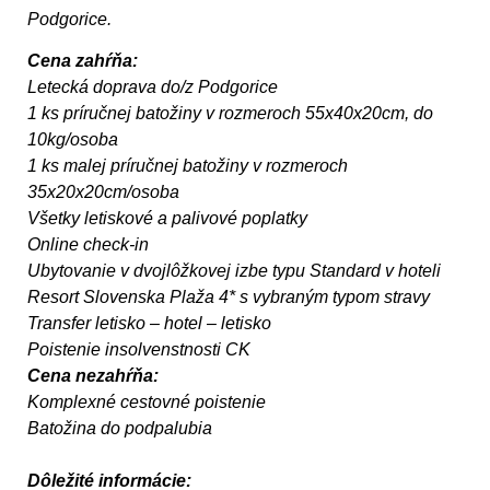
Podgorice.
Cena zahŕňa:
Letecká doprava do/z Podgorice
1 ks príručnej batožiny v rozmeroch 55x40x20cm, do
10kg/osoba
1 ks malej príručnej batožiny v rozmeroch
35x20x20cm/osoba
Všetky letiskové a palivové poplatky
Online check-in
Ubytovanie v dvojlôžkovej izbe typu Standard v hoteli
Resort Slovenska Plaža 4* s vybraným typom stravy
Transfer letisko – hotel – letisko
Poistenie insolvenstnosti CK
Cena nezahŕňa:
Komplexné cestovné poistenie
Batožina do podpalubia
Dôležité informácie: