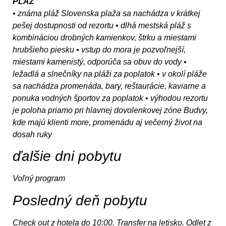
PLÁŽ
• známa pláž Slovenska plaža sa nachádza v krátkej
pešej dostupnosti od rezortu • dlhá mestská pláž s
kombináciou drobných kamienkov, štrku a miestami
hrubšieho piesku • vstup do mora je pozvoľnejší,
miestami kamenistý, odporúča sa obuv do vody •
ležadlá a slnečníky na pláži za poplatok • v okolí pláže
sa nachádza promenáda, bary, reštaurácie, kaviarne a
ponuka vodných športov za poplatok • výhodou rezortu
je poloha priamo pri hlavnej dovolenkovej zóne Budvy,
kde majú klienti more, promenádu aj večerný život na
dosah ruky
ďalšie dni pobytu
Voľný program
Posledný deň pobytu
Check out z hotela do 10:00. Transfer na letisko. Odlet z