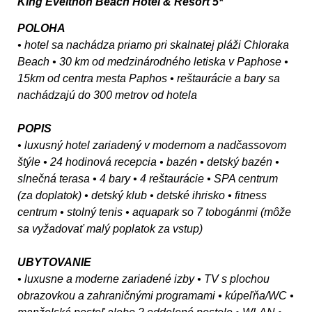
King Evelthon Beach Hotel & Resort 5*
POLOHA
• hotel sa nachádza priamo pri skalnatej pláži Chloraka
Beach • 30 km od medzinárodného letiska v Paphose •
15km od centra mesta Paphos • reštaurácie a bary sa
nachádzajú do 300 metrov od hotela
POPIS
• luxusný hotel zariadený v modernom a nadčassovom
štýle • 24 hodinová recepcia • bazén • detský bazén •
slnečná terasa • 4 bary • 4 reštaurácie • SPA centrum
(za doplatok) • detský klub • detské ihrisko • fitness
centrum • stolný tenis • aquapark so 7 tobogánmi (môže
sa vyžadovať malý poplatok za vstup)
UBYTOVANIE
• luxusne a moderne zariadené izby • TV s plochou
obrazovkou a zahraničnými programami • kúpeľňa/WC •