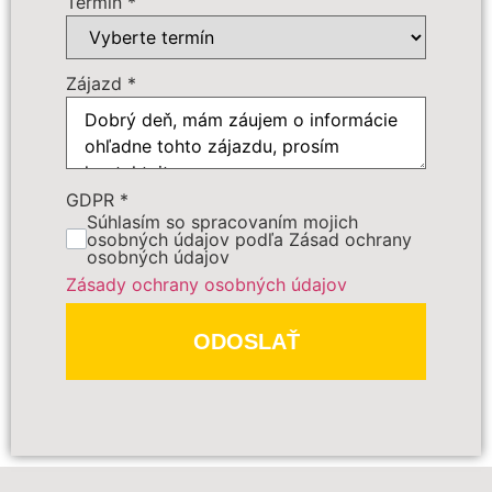
Termín
*
Zájazd
*
GDPR
*
PREDBEŽNE OBJEDNAŤ
Súhlasím so spracovaním mojich
osobných údajov podľa Zásad ochrany
osobných údajov
Polia označené
*
sú povinné
Zásady ochrany osobných údajov
ODOSLAŤ