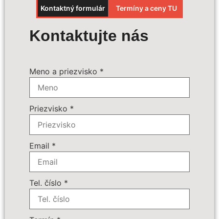
Kontaktný formulár
Termíny a ceny TU
Výpočet ceny
Kontaktujte nás
Termín zájazdu:
*
Meno a priezvisko
*
Povinné príplatky:
*
Priezvisko
*
Doplnkové služby:
89 € - Batožina do podpalubia
Počet osôb
*
Email
*
Cena zájazdu
Tel. číslo
*
Dôležité: