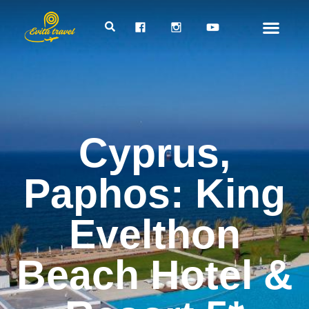
Cyprus,
Paphos: King
Evelthon
Beach Hotel &