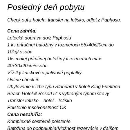
Posledný deň pobytu
Check out z hotela, transfer na letisko, odlet z Paphosu.
Cena zahŕňa:
Letecká doprava do/z Paphosu
1 ks príručnej batožiny v rozmeroch 55x40x20cm do
10kg/ osoba
1ks malej príručnej batožiny v rozmeroch max.
40x30x20cm/osoba
Všetky letiskové a palivové poplatky
Online check-in
Ubytovanie v izbe typu Standard v hoteli King Evelthon
Beach Hotel & Resort 5* s vybraným typom stravy
Transfer letisko – hotel – letisko
Poistenie insolvenstnosti CK
Cena nezahŕňa:
Komplexné cestovné poistenie
Batožina do podpalubia(Možnosť rezervácie v ďalšom