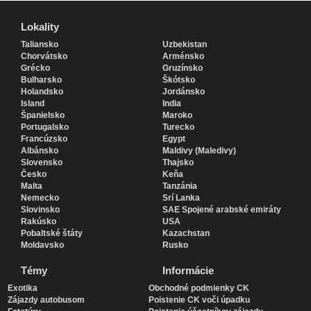
Lokality
Lokality
Taliansko
Uzbekistan
Chorvátsko
Arménsko
Grécko
Gruzínsko
Bulharsko
Škótsko
Holandsko
Jordánsko
Island
India
Španielsko
Maroko
Portugalsko
Turecko
Francúzsko
Egypt
Albánsko
Maldivy (Maledivy)
Slovensko
Thajsko
Česko
Keňa
Malta
Tanzánia
Nemecko
Srí Lanka
Slovinsko
SAE Spojené arabské emiráty
Rakúsko
USA
Pobaltské štáty
Kazachstan
Moldavsko
Rusko
Témy
Informácie
Exotika
Obchodné podmienky CK
Zájazdy autobusom
Poistenie CK voči úpadku