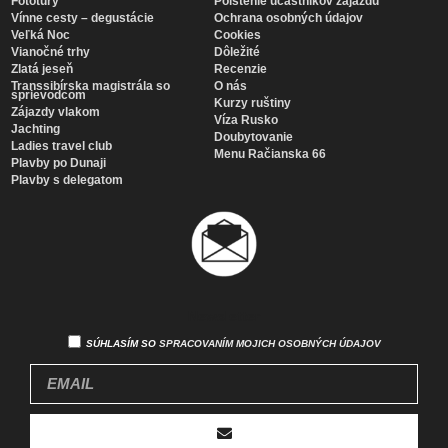
Fototúry
Poistenie účastníkov zájazdu
Vínne cesty – degustácie
Ochrana osobných údajov
Veľká Noc
Cookies
Vianočné trhy
Dôležité
Zlatá jeseň
Recenzie
Transsibírska magistrála so
O nás
sprievodcom
Kurzy ruštiny
Zájazdy vlakom
Víza Rusko
Jachting
Doubytovanie
Ladies travel club
Menu Račianska 66
Plavby po Dunaji
Plavby s delegatom
Newsletter
SÚHLASÍM SO
SPRACOVANÍM MOJICH OSOBNÝCH ÚDAJOV