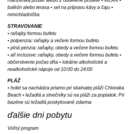
manželská posteľ alebo 2 oddelené postele • WLAN •
balkón alebo terasa • set na prípravu kávy a čaju •
minichladnička
STRAVOVANIE
• raňajky formou bufetu
• polpenzia: raňajky a večere formou bufetu
• plná penzia: raňajky, obedy a večere formou bufetu
• all inclusive: raňajky, obedy a večere formou bufetu •
občerstvenie počas dňa • lokálne alkoholické a
nealkoholické nápoje od 10:00 do 24:00
PLÁŽ
• hotel sa nachádza priamo pri skalnatej pláži Chloraka
Beach • ležadlá a slnečníky sú na pláži za poplatok. Pri
bazéne sú ležadlá poskytované zdarma
ďalšie dni pobytu
Voľný program