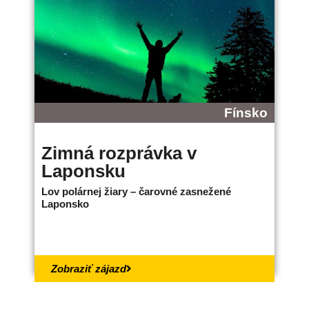
Fínsko
Zimná rozprávka v
B
Laponsku
L
Lov polárnej žiary – čarovné zasnežené
Ne
Laponsko
bo
18.
Zobraziť zájazd