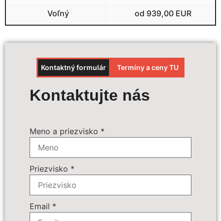
Voľný
od 939,00 EUR
Kontaktný formulár
Termíny a ceny TU
Výpočet ceny
Kontaktujte nás
Termín zájazdu:
*
Meno a priezvisko
*
Povinné príplatky:
*
Priezvisko
*
Doplnkové služby:
89 € - Batožina do podpalubia
Počet osôb
*
Email
*