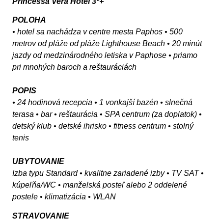
Princessa Vera Hotel 3*+
POLOHA
• hotel sa nachádza v centre mesta Paphos • 500
metrov od pláže od pláže Lighthouse Beach • 20 minút
jazdy od medzinárodného letiska v Paphose • priamo
pri mnohých baroch a reštauráciách
POPIS
• 24 hodinová recepcia • 1 vonkajší bazén • slnečná
terasa • bar • reštaurácia • SPA centrum (za doplatok) •
detský klub • detské ihrisko • fitness centrum • stolný
tenis
UBYTOVANIE
Izba typu Standard • kvalitne zariadené izby • TV SAT •
kúpeľňa/WC • manželská posteľ alebo 2 oddelené
postele • klimatizácia • WLAN
STRAVOVANIE