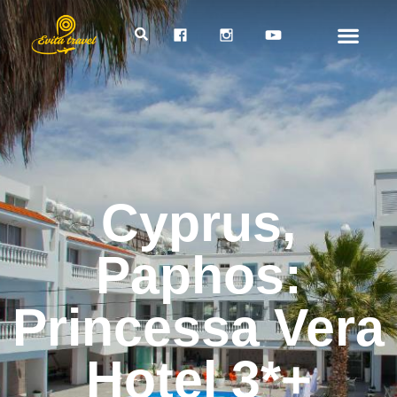
Cyprus,
Paphos:
Princessa Vera
Hotel 3*+