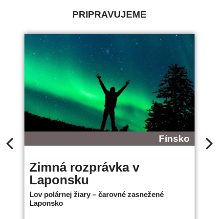
PRIPRAVUJEME
Fínsko
Zimná rozprávka v
B
Laponsku
L
Lov polárnej žiary – čarovné zasnežené
Ne
Laponsko
bo
18.