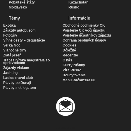
Pobaltské štáty
Kazachstan
Moldavsko
Rusko
Témy
Informácie
Exotika
Obchodné podmienky CK
Zájazdy autobusom
Poistenie CK voči úpadku
Fototúry
Poistenie účastníkov zájazdu
Vínne cesty – degustácie
Ochrana osobných údajov
Veľká Noc
Cookies
Vianočné trhy
Dôležité
Zlatá jeseň
Recenzie
Transsibírska magistrála so
O nás
sprievodcom
Kurzy ruštiny
Zájazdy vlakom
Víza Rusko
Jachting
Doubytovanie
Ladies travel club
Menu Račianska 66
Plavby po Dunaji
Plavby s delegatom
Newsletter