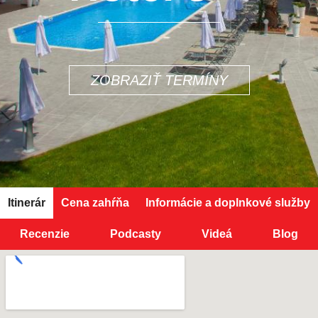
ZOBRAZIŤ TERMÍNY
Itinerár
Cena zahŕňa
Informácie a doplnkové služby
Recenzie
Podcasty
Videá
Blog