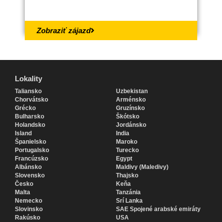
Zobraziť zájazd
Lokality
Lokality
Taliansko
Uzbekistan
Chorvátsko
Arménsko
Grécko
Gruzínsko
Bulharsko
Škótsko
Holandsko
Jordánsko
Island
India
Španielsko
Maroko
Portugalsko
Turecko
Francúzsko
Egypt
Albánsko
Maldivy (Maledivy)
Slovensko
Thajsko
Česko
Keňa
Malta
Tanzánia
Nemecko
Srí Lanka
Slovinsko
SAE Spojené arabské emiráty
Rakúsko
USA