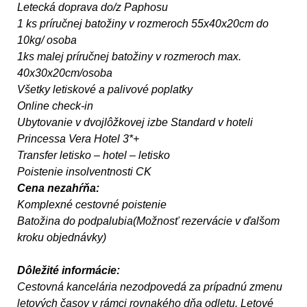
Letecká doprava do/z Paphosu
1 ks príručnej batožiny v rozmeroch 55x40x20cm do
10kg/ osoba
1ks malej príručnej batožiny v rozmeroch max.
40x30x20cm/osoba
Všetky letiskové a palivové poplatky
Online check-in
Ubytovanie v dvojlôžkovej izbe Standard v hoteli
Princessa Vera Hotel 3*+
Transfer letisko – hotel – letisko
Poistenie insolventnosti CK
Cena nezahŕňa:
Komplexné cestovné poistenie
Batožina do podpalubia(Možnosť rezervácie v ďalšom
kroku objednávky)
Dôležité informácie:
Cestovná kancelária nezodpovedá za prípadnú zmenu
letových časov v rámci rovnakého dňa odletu. Letové