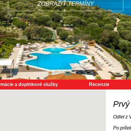
ZOBRAZIŤ TERMÍNY
rmácie a doplnkové služby
Recenzie
Prvý
Odlet z 
Po príle