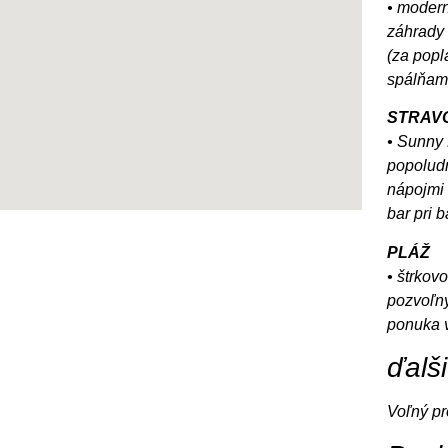
• modern
záhrady 
(za popl
spálňami
STRAV
• Sunny 
popoludň
nápojmi 
bar pri 
PLÁŽ
• štrkov
pozvoľný
ponuka v
ďalš
Voľný p