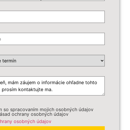
é služby:
€ - Batožina do podpalubia
*
ôb
*
azdu
m so spracovaním mojich osobných údajov
ásad ochrany osobných údajov
hrany osobných údajov
DBEŽNE OBJEDNAŤ