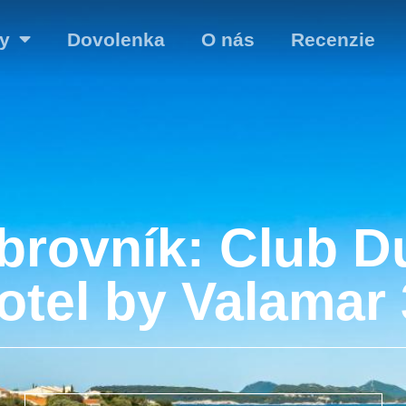
y
Dovolenka
O nás
Recenzie
brovník: Club D
otel by Valamar 