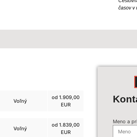
Cestovn
časov v 
Výpoč
Kont
od 1.909,00
Voľný
EUR
Termín z
Meno a pr
od 1.839,00
Voľný
EUR
Povinné 