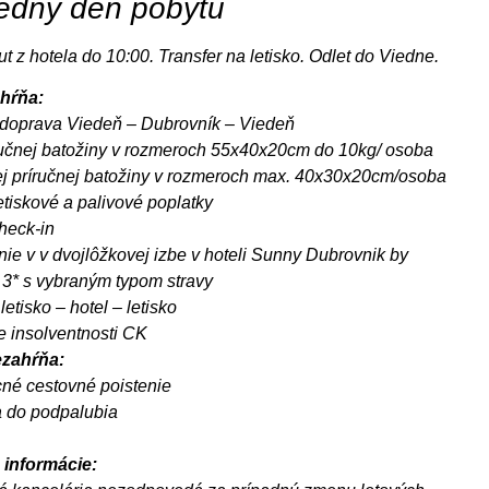
edný deň pobytu
t z hotela do 10:00. Transfer na letisko. Odlet do Viedne.
hŕňa:
 doprava Viedeň – Dubrovník – Viedeň
ručnej batožiny v rozmeroch 55x40x20cm do 10kg/ osoba
j príručnej batožiny v rozmeroch max. 40x30x20cm/osoba
etiskové a palivové poplatky
heck-in
ie v v dvojlôžkovej izbe v hoteli Sunny Dubrovnik by
3* s vybraným typom stravy
letisko – hotel – letisko
e insolventnosti CK
zahŕňa:
né cestovné poistenie
 do podpalubia
 informácie: