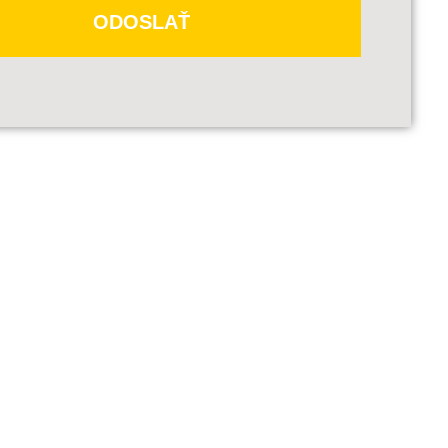
ODOSLAŤ
čené
*
sú povinné