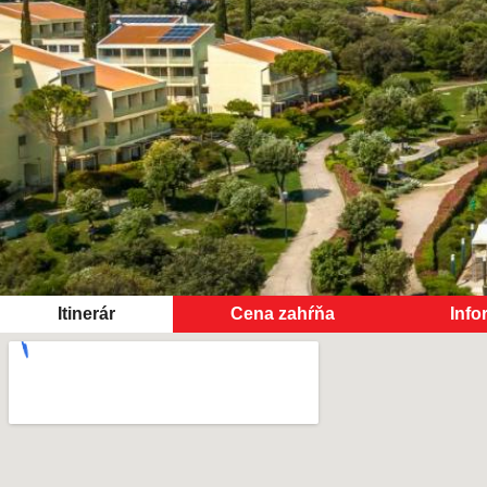
Itinerár
Cena zahŕňa
Info