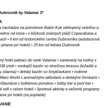
.
ubrovnik by Valamar 3*
A
sa nachádza na polostrove Babin Kuk obklopený zeleňou a
metrov od mora • v blízkosti známych pláží Copacabana a
ch • 6 km od historického centra Dubrovníka (autobusová
 priamo pri hoteli) • 25 km od letiska Dubrovnik
ný hotel patriaci do siete Valamar • zameraný na rodiny s
338 izieb • vonkajší bazén so slnečnou terasou (ležadlá a
y zdarma) • detský bazén so šmykľavkami • rodinné
Maro World s animačnými aktivitami a detskými ihriskami •
eštaurácia s bufetovou ponukou • lobby bar a pool bar •
é wifi v celom hoteli • športové aktivity a večerné programy
nie pri hoteli (za poplatok)
VANIE