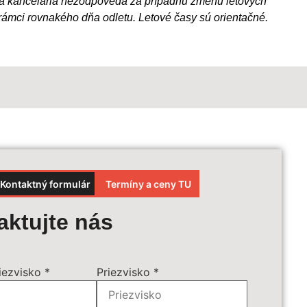
á kancelária nezodpovedá za prípadnú zmenu letových
rámci rovnakého dňa odletu. Letové časy sú orientačné.
Kontaktný formulár
Termíny a ceny TU
et ceny
aktujte nás
ájazdu:
*
iezvisko
*
Priezvisko
*
príplatky:
*