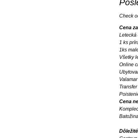
Posl
Check ou
Cena za
Letecká
1 ks prí
1ks male
Všetky l
Online c
Ubytovan
Valamar 
Transfer 
Poisteni
Cena ne
Komplec
Batožina
Dôležité