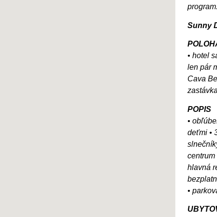
program
Sunny D
POLOH
• hotel 
len pár 
Cava Bea
zastávka
POPIS
• obľúbe
deťmi • 
slnečník
centrum 
hlavná r
bezplatn
• parkova
UBYTO