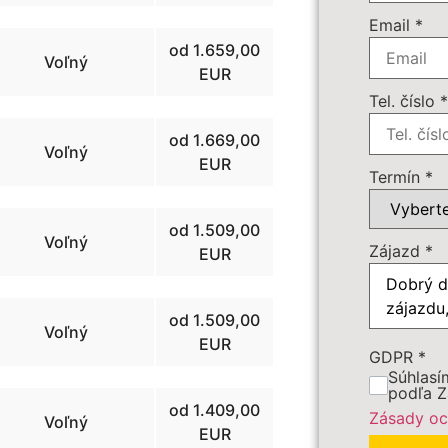
Email
*
Doplnkov
od 1.659,00
Voľný
89 
EUR
Tel. číslo
Počet os
od 1.669,00
Voľný
EUR
Cena záj
Termín
*
od 1.509,00
Voľný
Dôležité:
Zájazd
*
EUR
od 1.509,00
Voľný
EUR
GDPR
*
Súhlasí
podľa Z
od 1.409,00
Zásady oc
Voľný
EUR
PRE