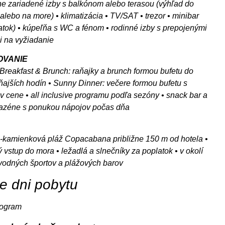
e zariadené izby s balkónom alebo terasou (výhľad do
alebo na more) • klimatizácia • TV/SAT • trezor • minibar
atok) • kúpeľňa s WC a fénom • rodinné izby s prepojenými
 na vyžiadanie
OVANIE
Breakfast & Brunch: raňajky a brunch formou bufetu do
ajších hodín • Sunny Dinner: večere formou bufetu s
v cene • all inclusive programu podľa sezóny • snack bar a
bazéne s ponukou nápojov počas dňa
o-kamienková pláž Copacabana približne 150 m od hotela •
 vstup do mora • ležadlá a slnečníky za poplatok • v okolí
odných športov a plážových barov
ie dni pobytu
rogram