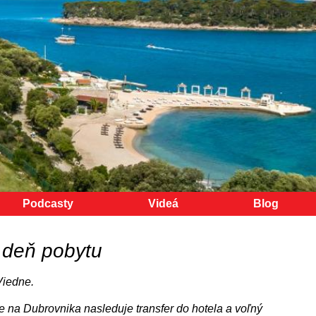
Podcasty
Videá
Blog
 deň pobytu
Viedne.
te na Dubrovnika nasleduje transfer do hotela a voľný