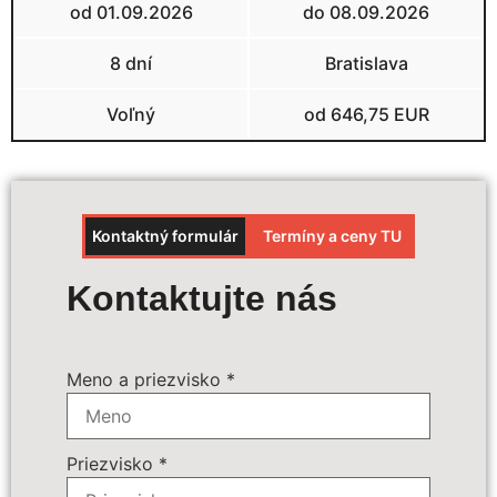
od 01.09.2026
do 08.09.2026
8 dní
Bratislava
Voľný
od 646,75 EUR
Kontaktný formulár
Termíny a ceny TU
Výpočet ceny
Kontaktujte nás
Termín zájazdu:
*
Meno a priezvisko
*
Povinné príplatky:
*
15 € - palivový príplatok
Priezvisko
*
30 € - emisný a environmentálny