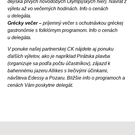
dejiska prvých novodobých Olympijských hier). Návrat z
výletu až vo večerných hodinách. Info o cenách
u delegáta.
Grécky večer –
príjemný večer s ochutnávkou gréckej
gastronómie s folklórnym programom. Info o cenách
u delegáta.
V ponuke našej partnerskej CK nájdete aj ponuku
ďalších výletov, ako je napríklad Pirátska plavba
(organizuje sa podľa počtu účastníkov), zájazd k
bahennému jazeru Allikes s liečivými účinkami,
návšteva Edessy a Pozaru. Bližšie info o programoch a
cenách Vám poskytne delegát.