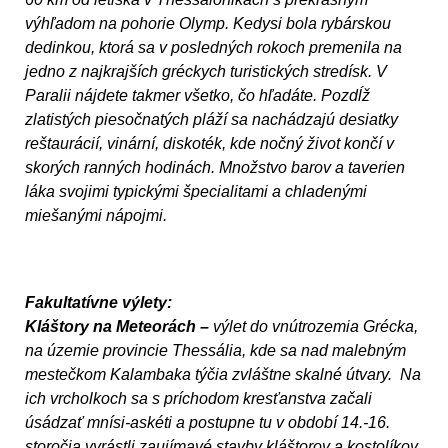
výhľadom na pohorie Olymp. Kedysi bola rybárskou
dedinkou, ktorá sa v posledných rokoch premenila na
jedno z najkrajších gréckych turistických stredísk. V
Paralii nájdete takmer všetko, čo hľadáte. Pozdĺž
zlatistých piesočnatých pláží sa nachádzajú desiatky
reštaurácií, vinární, diskoték, kde nočný život končí v
skorých ranných hodinách. Množstvo barov a taverien
láka svojimi typickými špecialitami a chladenými
miešanými nápojmi.
Fakultatívne výlety:
Kláštory na Meteorách –
výlet do vnútrozemia Grécka,
na územie provincie Thessália, kde sa nad malebným
mestečkom Kalambaka týčia zvláštne skalné útvary. Na
ich vrcholkoch sa s príchodom kresťanstva začali
úsádzať mnísi-askéti a postupne tu v období 14.-16.
storočia vyrástli zaujímavé stavby kláštorov a kostolíkov.