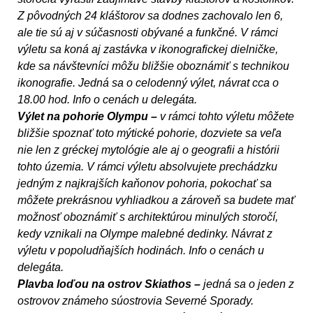
Z pôvodných 24 kláštorov sa dodnes zachovalo len 6,
ale tie sú aj v súčasnosti obývané a funkčné. V rámci
výletu sa koná aj zastávka v ikonografickej dielničke,
kde sa návštevníci môžu bližšie oboznámiť s technikou
ikonografie. Jedná sa o celodenný výlet, návrat cca o
18.00 hod. Info o cenách u delegáta.
Výlet na pohorie Olympu –
v rámci tohto výletu môžete
bližšie spoznať toto mýtické pohorie, dozviete sa veľa
nie len z gréckej mytológie ale aj o geografii a histórii
tohto územia. V rámci výletu absolvujete prechádzku
jedným z najkrajších kaňonov pohoria, pokochať sa
môžete prekrásnou vyhliadkou a zároveň sa budete mať
možnosť oboznámiť s architektúrou minulých storočí,
kedy vznikali na Olympe malebné dedinky. Návrat z
výletu v popoludňajších hodinách. Info o cenách u
delegáta.
Plavba loďou na ostrov Skiathos –
jedná sa o jeden z
ostrovov známeho súostrovia Severné Sporady.