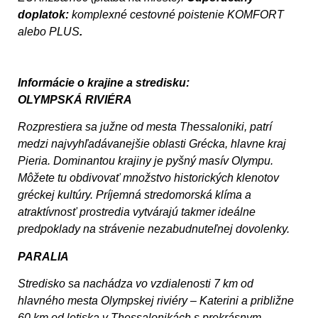
doplatok:
komplexné cestovné poistenie KOMFORT
alebo PLUS
.
Informácie o krajine a stredisku:
OLYMPSKÁ RIVIÉRA
Rozprestiera sa južne od mesta Thessaloniki, patrí
medzi najvyhľadávanejšie oblasti Grécka, hlavne kraj
Pieria. Dominantou krajiny je pyšný masív Olympu.
Môžete tu obdivovať množstvo historických klenotov
gréckej kultúry. Príjemná stredomorská klíma a
atraktívnosť prostredia vytvárajú takmer ideálne
predpoklady na strávenie nezabudnuteľnej dovolenky.
PARALIA
Stredisko sa nachádza vo vzdialenosti 7 km od
hlavného mesta Olympskej riviéry – Katerini a približne
60 km od letiska v Thessalonikách s prekrásnym