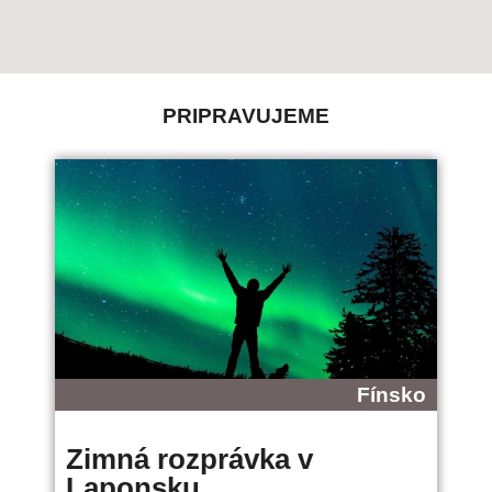
PRIPRAVUJEME
Fínsko
Zimná rozprávka v
B
Laponsku
L