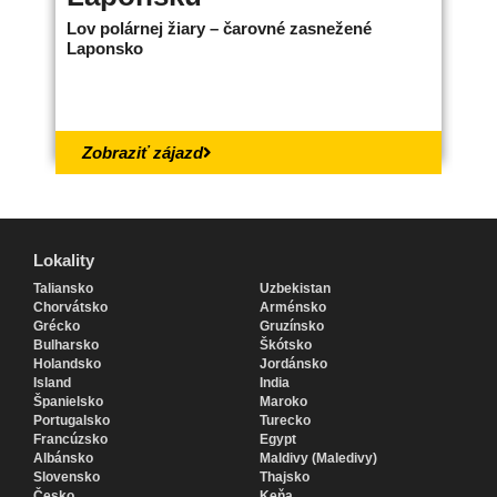
Lov polárnej žiary – čarovné zasnežené
Ne
Laponsko
bo
18.
Zobraziť zájazd
Lokality
Lokality
Taliansko
Uzbekistan
Chorvátsko
Arménsko
Grécko
Gruzínsko
Bulharsko
Škótsko
Holandsko
Jordánsko
Island
India
Španielsko
Maroko
Portugalsko
Turecko
Francúzsko
Egypt
Albánsko
Maldivy (Maledivy)
Slovensko
Thajsko
Česko
Keňa