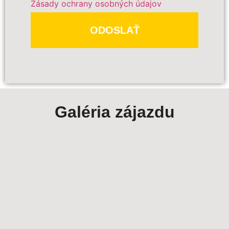
Zásady ochrany osobných údajov
Dôležité:
ODOSLAŤ
Galéria zájazdu
PREDBEŽNE OBJEDNAŤ
Polia označené
*
sú povinné