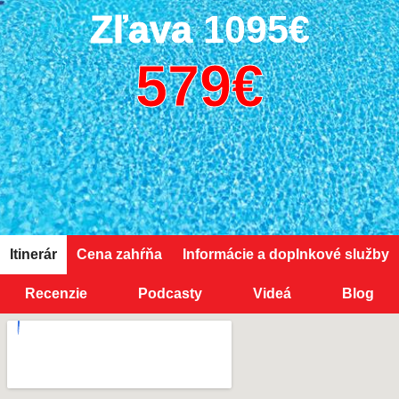
Zľava
1095€
Itinerár
Cena zahŕňa
Informácie a doplnkové služby
Recenzie
Podcasty
Videá
Blog