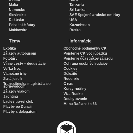
Malta
Tanzánia
Nemecko
Srí Lanka
Slovinsko
SAE Spojené arabské emiráty
Rakúsko
USA
Pobaltské štáty
Kazachstan
Moldavsko
Rusko
Témy
Informácie
Exotika
Obchodné podmienky CK
Zájazdy autobusom
Poistenie CK voči úpadku
Fototúry
Poistenie účastníkov zájazdu
Vínne cesty – degustácie
Ochrana osobných údajov
Veľká Noc
Cookies
Vianočné trhy
Dôležité
Zlatá jeseň
Recenzie
Transsibírska magistrála so
O nás
sprievodcom
Kurzy ruštiny
Zájazdy vlakom
Víza Rusko
Jachting
Doubytovanie
Ladies travel club
Menu Račianska 66
Plavby po Dunaji
Plavby s delegatom