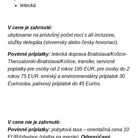
letecká
V cene je zahrnuté:
ubytovanie na príslušný počet nocí s all inclusive
,
služby delegáta (slovensky alebo česky hovoriaci).
Povinné príplatky
:
letecká doprava Bratislava/Košice-
Thessaloniki-Bratislava/Košice, transfer, servisné
poplatky pre osoby od 2 rokov 195 EUR, pre osoby do 2
rokov 75 EUR, emiský a environmentálny príplatok 30
Eur/osoba, palivový príplatok do 45 Eur/os.
V cene nie je zahrnuté:
Povinné príplatky:
pobytová taxa – orientačná cena 10
EUR/izba/noc (platba na mieste).
Odporúčaný