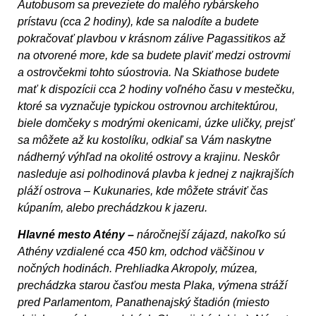
Autobusom sa preveziete do malého rybárskeho
prístavu (cca 2 hodiny), kde sa nalodíte a budete
pokračovať plavbou v krásnom zálive Pagassitikos až
na otvorené more, kde sa budete plaviť medzi ostrovmi
a ostrovčekmi tohto súostrovia. Na Skiathose budete
mať k dispozícii cca 2 hodiny voľného času v mestečku,
ktoré sa vyznačuje typickou ostrovnou architektúrou,
biele domčeky s modrými okenicami, úzke uličky, prejsť
sa môžete až ku kostolíku, odkiaľ sa Vám naskytne
nádherný výhľad na okolité ostrovy a krajinu. Neskôr
nasleduje asi polhodinová plavba k jednej z najkrajších
pláží ostrova – Kukunaries, kde môžete stráviť čas
kúpaním, alebo prechádzkou k jazeru.
Hlavné mesto Atény –
náročnejší zájazd, nakoľko sú
Athény vzdialené cca 450 km, odchod väčšinou v
nočných hodinách. Prehliadka Akropoly, múzea,
prechádzka starou časťou mesta Plaka, výmena stráží
pred Parlamentom, Panathenajský štadión (miesto