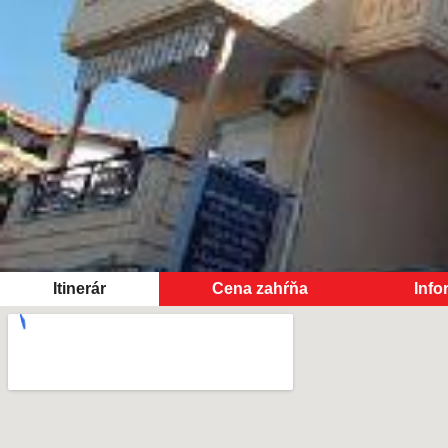
Itinerár
Cena zahŕňa
Info