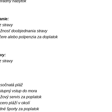
hradný nábytok
anie:
z stravy
žnosť doobjednania stravy
čere alebo polpenzia za doplatok
vy:
z stravy
esočnatá pláž
stupný vstup do mora
ážový servis za poplatok
cero pláží v okolí
dné športy za poplatok