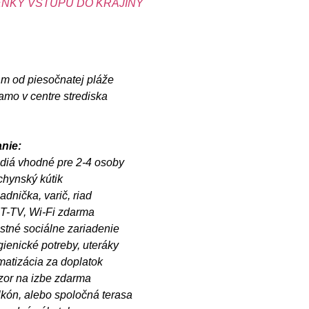
NKY VSTUPU DO KRAJINY
 m od piesočnatej pláže
amo v centre strediska
nie:
údiá vhodné pre 2-4 osoby
chynský kútik
adnička, varič, riad
T-TV, Wi-Fi zdarma
astné sociálne zariadenie
ienické potreby, uteráky
matizácia za doplatok
ezor na izbe zdarma
lkón, alebo spoločná terasa