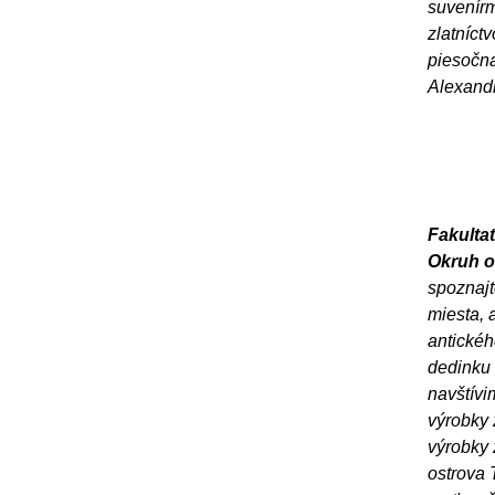
suvenírm
zlatníct
piesočna
Alexand
Fakultat
Okruh 
spoznajt
miesta, 
antickéh
dedinku 
navštívi
výrobky 
výrobky 
ostrova 