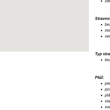
zá
Stravov
be
mo
ve
Typ stra
be
Pláž:
pi
po
pl
via
vo