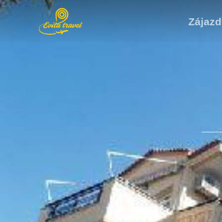
Zájazd
21