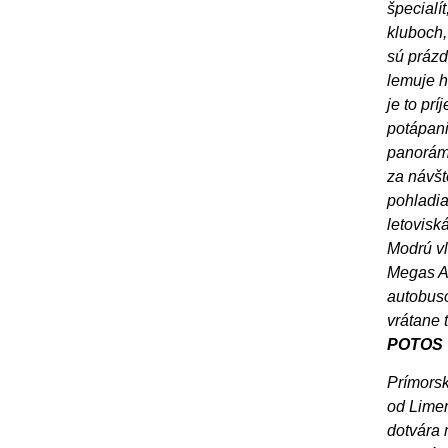
špecialí
kluboch,
sú prázd
lemuje h
je to pr
potápani
panorámu
za návšt
pohladia
letovisk
Modrú vl
Megas Al
autobuso
vrátane 
POTOS
Prímorsk
od Limen
dotvára 