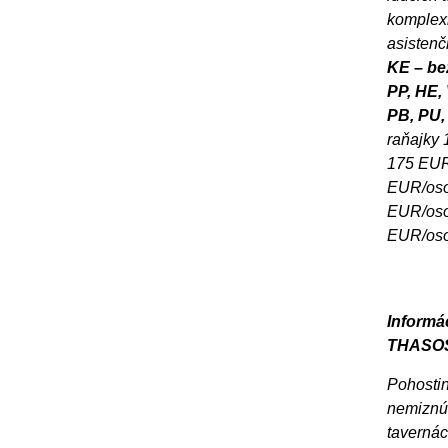
komplex
asistenč
KE –
be
PP, HE,
PB, PU,
raňajky 
175 EUR
EUR/oso
EUR/oso
EUR/os
Informác
THASO
Pohostin
nemiznú
tavernác