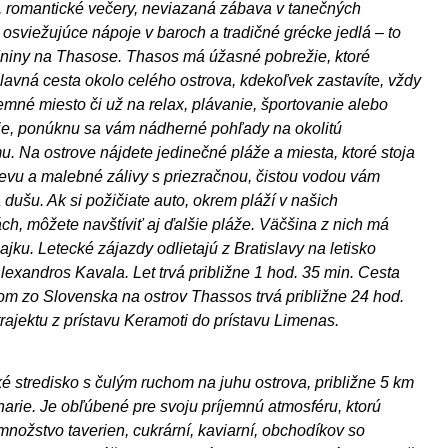
t, romantické večery, neviazaná zábava v tanečných
 osviežujúce nápoje v baroch a tradičné grécke jedlá – to
niny na Thasose. Thasos má úžasné pobrežie, ktoré
lavná cesta okolo celého ostrova, kdekoľvek zastavíte, vždy
íjemné miesto či už na relax, plávanie, športovanie alebo
e, ponúknu sa vám nádherné pohľady na okolitú
. Na ostrove nájdete jedinečné pláže a miesta, ktoré stoja
evu a malebné zálivy s priezračnou, čistou vodou vám
 dušu. Ak si požičiate auto, okrem pláží v našich
ách, môžete navštíviť aj ďalšie pláže. Väčšina z nich má
ajku. Letecké zájazdy odlietajú z Bratislavy na letisko
exandros Kavala. Let trvá približne 1 hod. 35 min. Cesta
m zo Slovenska na ostrov Thassos trvá približne 24 hod.
trajektu z prístavu Keramoti do prístavu Limenas.
é stredisko s čulým ruchom na juhu ostrova, približne 5 km
arie. Je obľúbené pre svoju príjemnú atmosféru, ktorú
množstvo taverien, cukrární, kaviarní, obchodíkov so