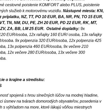
né cestovné poistenie KOMFORT alebo PLUS, poistenie
ných služieb k motorovému vozidlu.
Nástupné miesta: KN,
z príplatku
, NZ, TT, PO
10 EUR
, BA, NR, PN, TO
15 EUR
,
 VT, TN, NM, DU, PE, ZH
20 EUR
, PD
22 EUR
, RK, MT,
 ZV, ZA, BB, LM
25 EUR
.
Ostatné doplatky:
9x
120 EUR/osoba, 12x raňajky 160 EUR/ osoba, 13x raňajky
/osoba. 9x polpenzia 320 EUR/osoba, 12x polpenzia 425
ba, 13x polpenzia 460 EUR/osoba, 9x večere 210
ba, 12x večere 280 EUR/osoba, 13x večere 300
oba.
ie o krajine a stredisku:
S
nosť spojená s hrou slnečných lúčov na modrej hladine,
ci úsmev na tvárach domorodých obyvateľov, posedenia v
h s výhľadom na more, ktoré lákajú vôňou miestnych