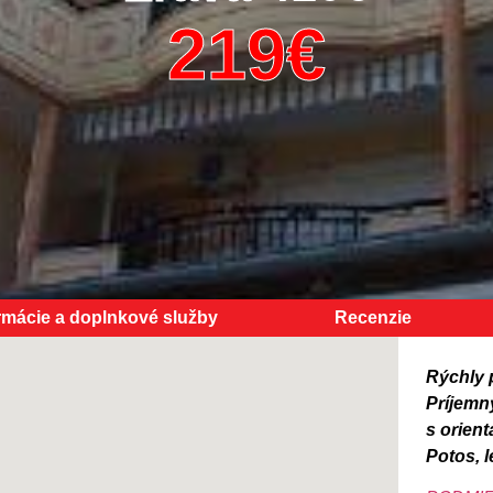
rmácie a doplnkové služby
Recenzie
Rýchly 
Príjemn
s orient
Potos, l