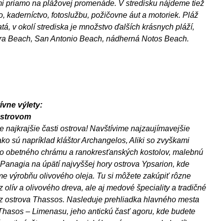
i priamo na plážovej promenáde. V stredisku nájdeme tiež
vo, kaderníctvo, fotoslužbu, požičovne áut a motoriek. Pláž
tá, v okolí strediska je množstvo ďalších krásnych pláží,
ra Beach, San Antonio Beach, nádherná Notos Beach.
ívne výlety:
ostrovom
e najkrajšie časti ostrova! Navštívime najzaujímavejšie
ako sú napríklad kláštor Archangelos, Aliki so zvyškami
o obetného chrámu a ranokresťanských kostolov, malebnú
Panagia na úpätí najvyššej hory ostrova Ypsarion, kde
me výrobňu olivového oleja. Tu si môžete zakúpiť rôzne
z olív a olivového dreva, ale aj medové špeciality a tradičné
z ostrova Thassos. Nasleduje prehliadka hlavného mesta
Thasos – Limenasu, jeho antickú časť agoru, kde budete