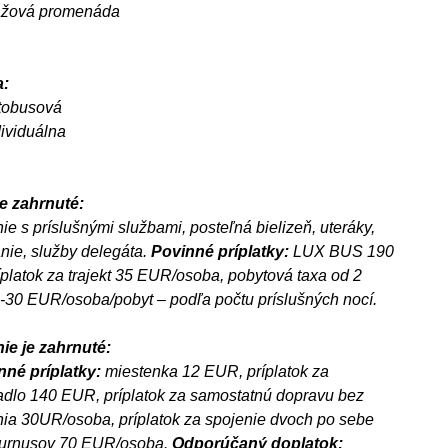
ážová promenáda
:
tobusová
dividuálna
e zahrnuté:
ie s príslušnými službami, posteľná bielizeň, uteráky,
nie, služby delegáta.
Povinné príplatky:
LUX BUS 190
platok za trajekt 35 EUR/osoba, pobytová taxa od 2
-30 EUR/osoba/pobyt – podľa počtu príslušných nocí.
ie je zahrnuté:
né príplatky:
miestenka 12 EUR, príplatok za
dlo 140 EUR, príplatok za samostatnú dopravu bez
ia 30UR/osoba, príplatok za spojenie dvoch po sebe
 turnusov 70 EUR/osoba.
Odporúčaný doplatok: