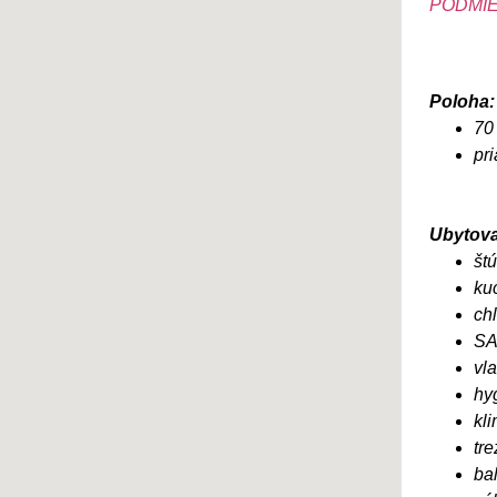
PODMIE
Poloha:
70
pri
Ubytova
št
ku
chl
SA
vl
hyg
kli
tr
ba