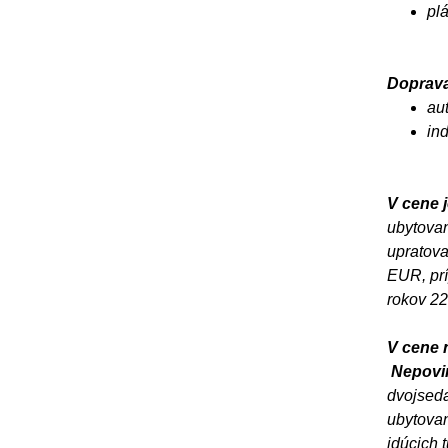
pl
Doprava
au
in
V cene j
ubytovan
upratova
EUR, prí
rokov 22
V cene n
Nepovin
dvojseda
ubytovan
idúcich