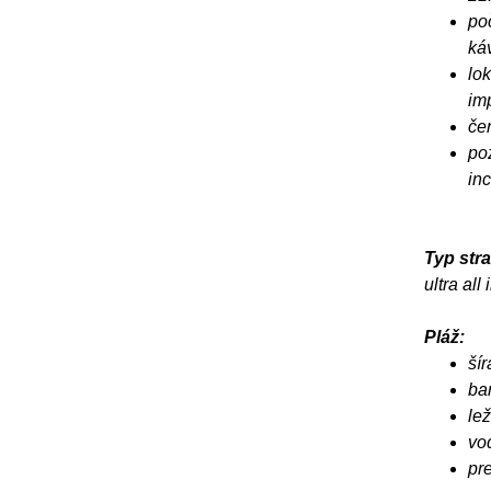
po
káv
lo
im
če
po
in
Typ stra
ultra all
Pláž:
ší
bar
le
vo
pr