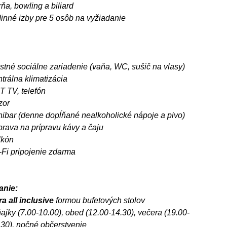
ňa, bowling a biliard
dinné izby pre 5 osôb na vyžiadanie
stné sociálne zariadenie (vaňa, WC, sušič na vlasy)
trálna klimatizácia
T TV, telefón
zor
nibar (denne dopĺňané nealkoholické nápoje a pivo)
prava na prípravu kávy a čaju
lkón
-Fi pripojenie zdarma
anie:
ra all inclusive
formou bufetových stolov
ajky (7.00-10.00), obed (12.00-14.30), večera (19.00-
.30), nočné občerstvenie