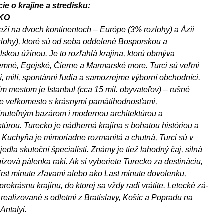
ie o krajine a stredisku:
KO
leží na dvoch kontinentoch – Európe (3% rozlohy) a Ázii
lohy), ktoré sú od seba oddelené Bosporskou a
skou úžinou. Je to rozľahlá krajina, ktorú obmýva
mné, Egejské, Čierne a Marmarské more. Turci sú veľmi
kí, milí, spontánni ľudia a samo­zrejme výborní obchodníci.
m mestom je Istanbul (cca 15 mil. obyvateľov) – rušné
e veľkomesto s krásnymi pamätihodnosťami,
uteľným bazá­rom i modernou architektúrou a
uktúrou. Turecko je nádherná krajina s bohatou históriou a
. Kuchyňa je mimoriadne rozmanitá a chutná, Turci sú v
jedla skutoční špecialisti. Známy je tiež lahodný čaj, silná
nízová pálenka raki. Ak si vyberiete Turecko za destináciu,
First minute zľavami alebo ako Last minute dovolenku,
prekrásnu krajinu, do ktorej sa vždy radi vrátite. Letecké zá­
 realizované s odletmi z Bratislavy, Košíc a Popradu na
v Antalyi.