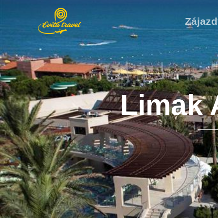
Zájazd
Limak 
20