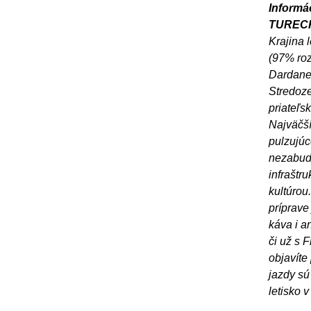
Informác
TUREC
Krajina 
(97% roz
Dardanel
Stredoze
priateľs
Najväčší
pulzujúc
nezabudn
infraštr
kultúrou
príprave 
káva i a
či už s 
objavíte 
jazdy sú
letisko 