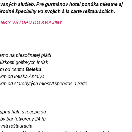
vaných služieb. Pre gurmánov hotel ponúka miestne aj
rodné špeciality vo svojich
à
l
a carte reštauráciách.
NKY VSTUPU DO KRAJINY
iamo na piesočnatej pláži
lízkosti golfových ihrísk
km od centra
Beleku
km od letiska Antalya
 km od starobylých miest Aspendos a Side
tupná hala s recepciou
by bar (otvorený 24 h)
avná reštaurácia