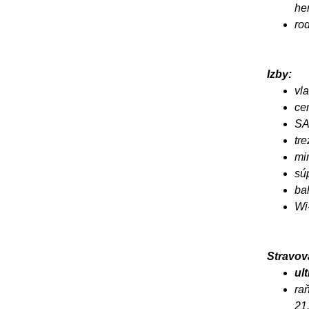
her
ro
Izby:
vla
cen
SA
tre
mi
sú
ba
Wi
Stravov
ult
raň
21