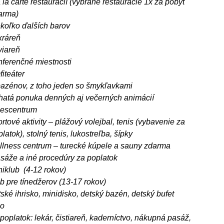
 la carte reštaurácií (vybrané reštaurácie 1x za pobyt
arma)
ekoľko ďalších barov
kráreň
viareň
nferenčné miestnosti
iteáter
bazénov, z toho jeden so šmykľavkami
hatá ponuka denných aj večerných animácií
tnescentrum
rtové aktivity – plážový volejbal, tenis (vybavenie za
latok), stolný tenis, lukostreľba, šípky
llness centrum – turecké kúpele a sauny zdarma
sáže a iné procedúry za poplatok
niklub (4-12 rokov)
b pre tínedžerov (13-17 rokov)
ské ihrisko, minidisko, detský bazén, detský bufet
no
poplatok: lekár, čistiareň, kaderníctvo, nákupná pasáž,