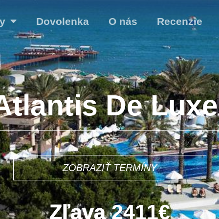
y
Dovolenka
O nás
Recenzie
Atlantis De Luxe
49€
ZOBRAZIŤ TERMÍNY
Zľava
2411€