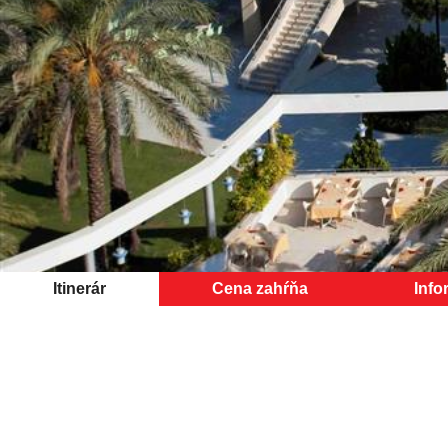
Itinerár
Cena zahŕňa
Info