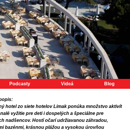
Podcasty
Videá
Blog
popis:
ý hotel zo siete hotelov Limak ponúka množstvo aktivít
alé vyžitie pre deti i dospelých a špeciálne pre
ch nadšencov. Hostí očarí udržiavanou záhradou,
mi bazénmi, krásnou plážou a vysokou úrovňou