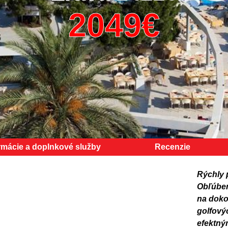
rmácie a doplnkové služby
Recenzie
Rýchly 
Obľúben
na dokon
golfový
efektný