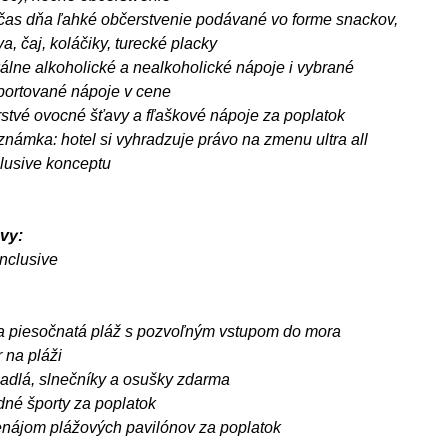
čas dňa ľahké občerstvenie podávané vo forme snackov,
a, čaj, koláčiky, turecké placky
kálne alkoholické a nealkoholické nápoje i vybrané
portované nápoje v cene
rstvé ovocné šťavy a fľaškové nápoje za poplatok
známka: hotel si vyhradzuje právo na zmenu ultra all
clusive konceptu
vy:
 inclusive
ra piesočnatá pláž s pozvoľným vstupom do mora
 na pláži
žadlá, slnečníky a osušky zdarma
dné športy za poplatok
enájom plážových pavilónov za poplatok