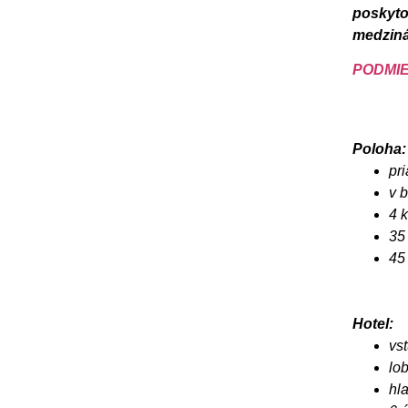
poskyto
medziná
PODMIE
Poloha:
pr
v b
4 
35 
45
Hotel:
vs
lob
hl