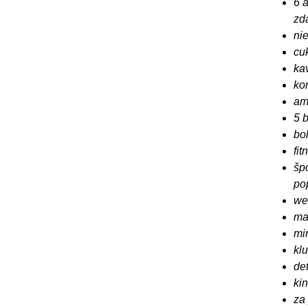
6 á
zd
ni
cu
ka
ko
amf
5 
bo
fi
špo
pop
we
ma
mi
klu
det
ki
za 