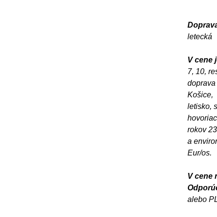
Doprava
letecká
V cene j
7, 10, r
doprava 
Košice, 
letisko,
hovoriac
rokov 2
a enviro
Eur/os.
V cene n
Odporúč
alebo P