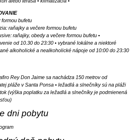
kón alebo terasa • klimatizácia •
OVANIE
y formou bufetu
zia: raňajky a večere formou bufetu
lusive: raňajky, obedy a večere formou bufetu •
venie od 10.30 do 23:30 • vybrané lokálne a niektoré
ané alkoholické a nealkoholické nápoje od 10:00 do 23:30
Zafiro Rey Don Jaime sa nachádza 150 metrov od
tej pláže v Santa Ponsa • ležadlá a slnečníky sú na pláži
tok (výška poplatku za ležadlá a slnečníky je podmienená
sťou)
ie dni pobytu
rogram