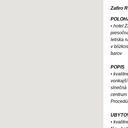
Zafiro 
POLOH
• hotel 
piesočna
letiska 
v blízko
barov
POPIS
• kvalit
vonkajší
slnečná 
centrum 
Procedúr
UBYTO
• kvalit