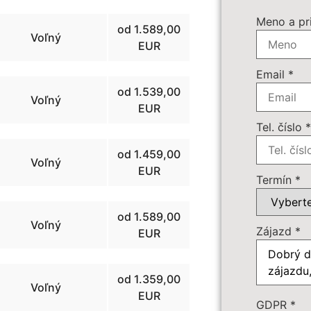
Termín z
Meno a pr
od 1.589,00
Voľný
EUR
Povinné 
Email
*
Doplnkov
od 1.539,00
Voľný
89 
EUR
Tel. číslo
Počet os
od 1.459,00
Voľný
EUR
Cena záj
Termín
*
od 1.589,00
Voľný
Dôležité:
Zájazd
*
EUR
od 1.359,00
Voľný
EUR
GDPR
*