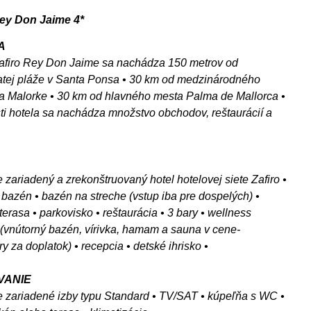
Rey Don Jaime 4*
A
Zafiro Rey Don Jaime sa nachádza 150 metrov od
tej pláže v Santa Ponsa • 30 km od medzinárodného
na Malorke • 30 km od hlavného mesta Palma de Mallorca •
sti hotela sa nachádza množstvo obchodov, reštaurácií a
ne zariadený a zrekonštruovaný hotel hotelovej siete Zafiro •
 bazén • bazén na streche (vstup iba pre dospelých) •
terasa • parkovisko • reštaurácia • 3 bary • wellness
(vnútorný bazén, vírivka, hamam a sauna v cene-
y za doplatok) • recepcia • detské ihrisko •
VANIE
ne zariadené izby typu Standard • TV/SAT • kúpeľňa s WC •