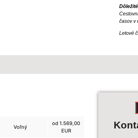
Dôležité
Cestovn
časov v 
Letové č
Výpoč
Kont
od 1.569,00
Voľný
EUR