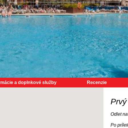
rmácie a doplnkové služby
Recenzie
Prvý
Odlet na
Po príle