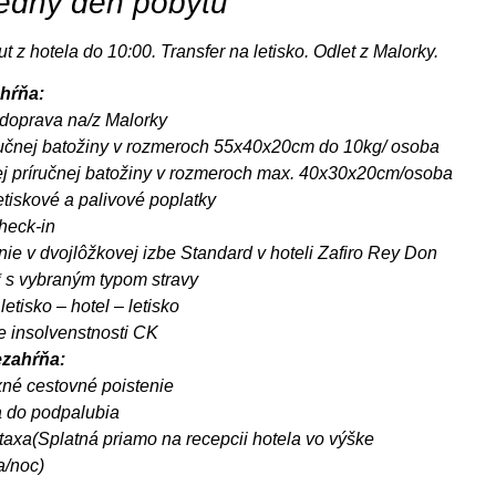
edný deň pobytu
t z hotela do 10:00. Transfer na letisko. Odlet z Malorky.
hŕňa:
doprava na/z Malorky
ručnej batožiny v rozmeroch 55x40x20cm do 10kg/ osoba
j príručnej batožiny v rozmeroch max. 40x30x20cm/osoba
etiskové a palivové poplatky
heck-in
ie v dvojlôžkovej izbe Standard v hoteli Zafiro Rey Don
 s vybraným typom stravy
letisko – hotel – letisko
e insolvenstnosti CK
zahŕňa:
né cestovné poistenie
 do podpalubia
taxa(Splatná priamo na recepcii hotela vo výške
a/noc)