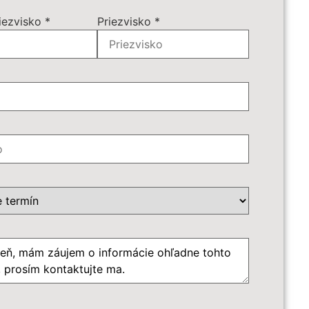
ájazdu:
*
iezvisko
*
Priezvisko
*
príplatky:
*
é služby:
€ - Batožina do podpalubia
*
ôb
*
azdu