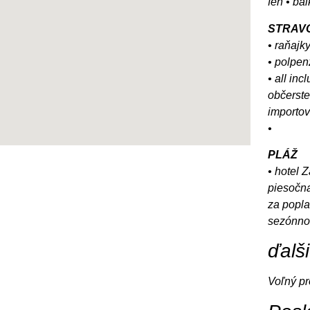
fén • bal
STRAV
• raňajk
• polpen
• all inc
občerste
importov
•
PLÁŽ
• hotel 
piesočna
za popla
sezónno
ďalš
Voľný p