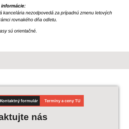
 informácie:
á kancelária nezodpovedá za prípadnú zmenu letových
rámci rovnakého dňa odletu.
asy sú orientačné.
Kontaktný formulár
Termíny a ceny TU
et ceny
aktujte nás