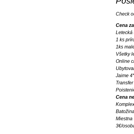
Posl
Check ou
Cena za
Letecká 
1 ks prí
1ks male
Všetky l
Online c
Ubytovan
Jaime 4*
Transfer 
Poisteni
Cena ne
Komplex
Batožina
Miestna 
3€/osob