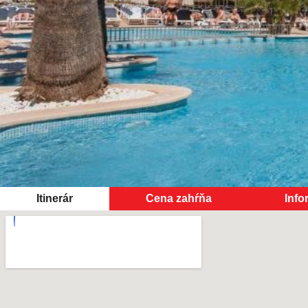
Itinerár
Cena zahŕňa
Info