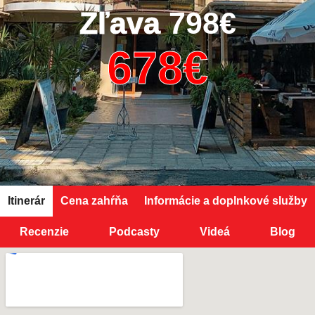
Zľava
798€
Itinerár
Cena zahŕňa
Informácie a doplnkové služby
Recenzie
Podcasty
Videá
Blog