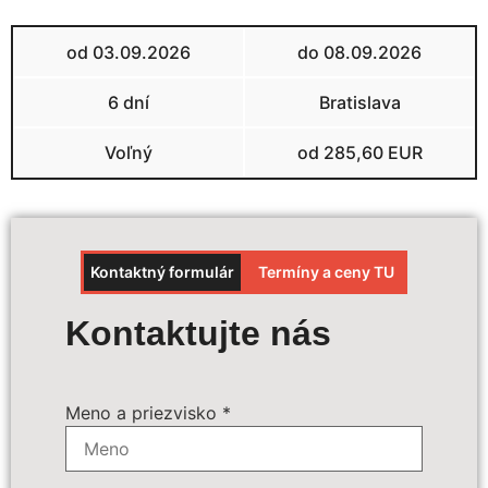
od 03.09.2026
do 08.09.2026
6 dní
Bratislava
Voľný
od 285,60 EUR
Kontaktný formulár
Termíny a ceny TU
Výpočet ceny
Kontaktujte nás
Termín zájazdu:
*
Meno a priezvisko
*
Povinné príplatky:
*
30 € - palivový a emisný príplatok