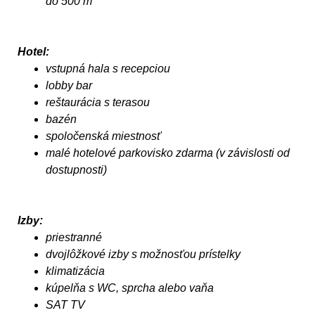
do 500 m
Hotel:
vstupná hala s recepciou
lobby bar
reštaurácia s terasou
bazén
spoločenská miestnosť
malé hotelové parkovisko zdarma (v závislosti od
dostupnosti)
Izby:
priestranné
dvojlôžkové izby s možnosťou prístelky
klimatizácia
kúpelňa s WC, sprcha alebo vaňa
SAT TV