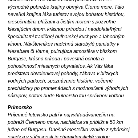
východné pobrežie krajiny obmýva Čierne more. Táto
neveľká krajina láka turistov svojou bohatou históriou,
piesočnatými plážami a čistým morom s pozvoľne
klesajúcim dnom, krásnou prírodou i neodolateľnými
špecialitami tradičnej bulharskej kuchyne a lahodným
vínom. Návštevníkov nadchnú starobylé pamiatky v
Nesebare či Varne, pulzujúca atmosféra v blízkom
Burgase, krásna príroda i povestná ochota a
pohostinnosť miestnych obyvateľov. Ak Vás láka
predstava dovolenkovej pohody, zábava v blízkych
vodných parkoch, spoznávanie histórie, večerné
prechádzky po promenádach s možnosťami výhodných
nákupov, potom bude Bulharsko tou správnou voľbou.
Primorsko
Príjemné letovisko patrí k najvyhľadávanejším na
pobreží Čierneho mora, nachádza sa približne 50 km
južne od Burgasu. Dnešné mestečko vzniklo z rybárskej
osady a v súčasnosti je charakteristické svojou