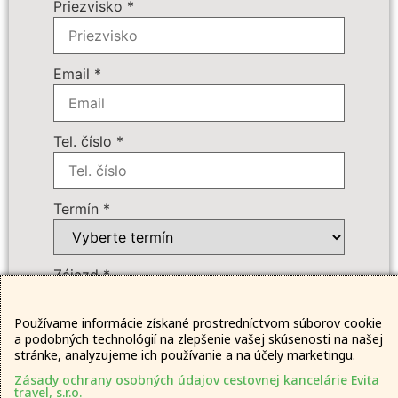
Priezvisko
*
75 € - servisné poplatky pre osoby do 2
rokov
Email
*
215 € - servisné poplatky pre osoby od
2 rokov
309 € - príplatok za 1/1 izbu
Tel. číslo
*
Doplnkové služby:
138 € - Poistenie - PLUS 6,90 /do 70 r.
Termín
*
Počet osôb
*
Zájazd
*
Cena zájazdu
Používame informácie získané prostredníctvom súborov cookie
a podobných technológií na zlepšenie vašej skúsenosti na našej
Dôležité:
stránke, analyzujeme ich používanie a na účely marketingu.
GDPR
*
Zásady ochrany osobných údajov cestovnej kancelárie Evita
Súhlasím so spracovaním mojich
travel, s.r.o.