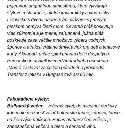
príjemnou originálnou atmosférou, ktorú vytvárajú
štýlové reštaurácie, útulné kaviarničky a vinárničky.
Letovisko s dvomi nádhernými plážami s jemným
pieskom obmýva čisté more. Severná pláž poskytuje
viac súkromia a je menej zaľudnená, južná pláž
poskytuje zasa väčšie množstvo výberu vodných
športov a atrakcií vrátane šmykľaviek pre deti a tenisové
kurty. Akvapark určite splní priania detí i dospelých.
Primorsko je držiteľom medzinárodného ocenenia
„Modrá zástava” za čistotu prírodného prostredia.
Transfer z letiska v Burgase trvá asi 60 min.
Fakultatívne výlety:
Bulharský večer
– večerný výlet, do miestnej dedinky
kde máte možnosť zažiť bulharské tance, zábavu, tance
na žeravých uhlíkoch. Počas bulharského večera je
zabezpečená večera a biele a červené víno.