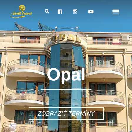
Opal
678€
ZOBRAZIŤ TERMÍNY