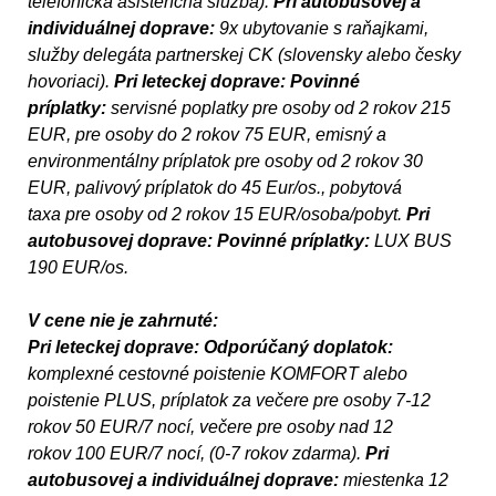
telefonická asistenčná služba).
Pri autobusovej a
individuálnej doprave:
9x ubytovanie s raňajkami,
služby delegáta partnerskej CK (slovensky alebo česky
hovoriaci).
Pri leteckej doprave: Povinné
príplatky:
servisné poplatky pre osoby od 2 rokov 215
EUR, pre osoby do 2 rokov 75 EUR, emisný a
environmentálny príplatok pre osoby od 2 rokov 30
EUR, palivový príplatok do 45 Eur/os., pobytová
taxa pre osoby od 2 rokov 15 EUR/osoba/pobyt.
Pri
autobusovej doprave:
Povinné príplatky:
LUX BUS
190 EUR/os.
V cene nie je zahrnuté:
Pri leteckej doprave:
Odporúčaný doplatok:
komplexné cestovné poistenie KOMFORT alebo
poistenie PLUS, príplatok za večere pre osoby 7-12
rokov 50 EUR/7 nocí, večere pre osoby nad 12
rokov 100 EUR/7 nocí, (0-7 rokov zdarma).
Pri
autobusovej a individuálnej doprave:
miestenka 12