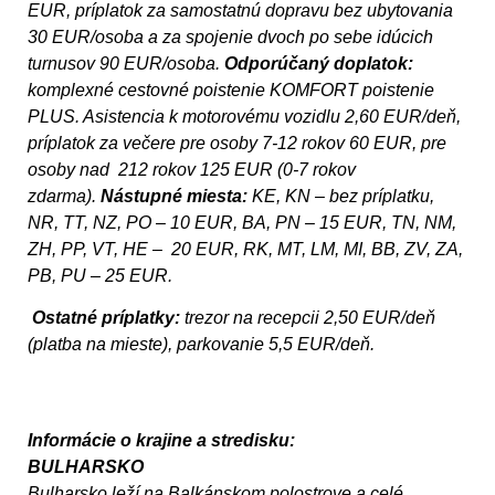
EUR, príplatok za samostatnú dopravu bez ubytovania
30 EUR/osoba a za spojenie dvoch po sebe idúcich
turnusov 90 EUR/osoba.
Odporúčaný doplatok:
komplexné cestovné poistenie KOMFORT poistenie
PLUS. Asistencia k motorovému vozidlu 2,60 EUR/deň,
príplatok za večere pre osoby 7-12 rokov 60 EUR, pre
osoby nad 212 rokov 125 EUR (0-7 rokov
zdarma).
Nástupné miesta:
KE, KN – bez príplatku,
NR, TT, NZ, PO – 10 EUR, BA, PN – 15 EUR, TN, NM,
ZH, PP, VT, HE – 20 EUR, RK, MT, LM, MI, BB, ZV, ZA,
PB, PU – 25 EUR.
Ostatné príplatky:
trezor na recepcii 2,50 EUR/deň
(platba na mieste), parkovanie 5,5 EUR/deň.
Informácie o krajine a stredisku:
BULHARSKO
Bulharsko leží na Balkánskom polostrove a celé