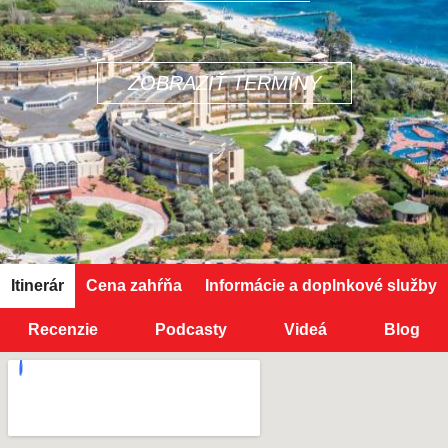
ZOBRAZIŤ TERMÍNY
Itinerár
Cena zahŕňa
Informácie a doplnkové služby
Recenzie
Podcasty
Videá
Blog