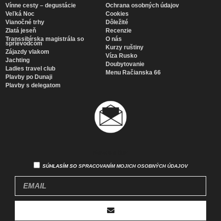
Vínne cesty – degustácie
Ochrana osobných údajov
Veľká Noc
Cookies
Vianočné trhy
Dôležité
Zlatá jeseň
Recenzie
Transsibírska magistrála so
O nás
sprievodcom
Kurzy ruštiny
Zájazdy vlakom
Víza Rusko
Jachting
Doubytovanie
Ladies travel club
Menu Račianska 66
Plavby po Dunaji
Plavby s delegatom
Newsletter
SÚHLASÍM SO
SPRACOVANÍM MOJICH OSOBNÝCH ÚDAJOV