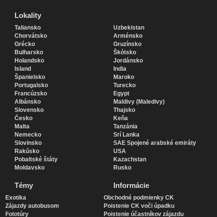
Lokality
Lokality
Taliansko
Uzbekistan
Chorvátsko
Arménsko
Grécko
Gruzínsko
Bulharsko
Škótsko
Holandsko
Jordánsko
Island
India
Španielsko
Maroko
Portugalsko
Turecko
Francúzsko
Egypt
Albánsko
Maldivy (Maledivy)
Slovensko
Thajsko
Česko
Keňa
Malta
Tanzánia
Nemecko
Srí Lanka
Slovinsko
SAE Spojené arabské emiráty
Rakúsko
USA
Pobaltské štáty
Kazachstan
Moldavsko
Rusko
Témy
Informácie
Exotika
Obchodné podmienky CK
Zájazdy autobusom
Poistenie CK voči úpadku
Fototúry
Poistenie účastníkov zájazdu