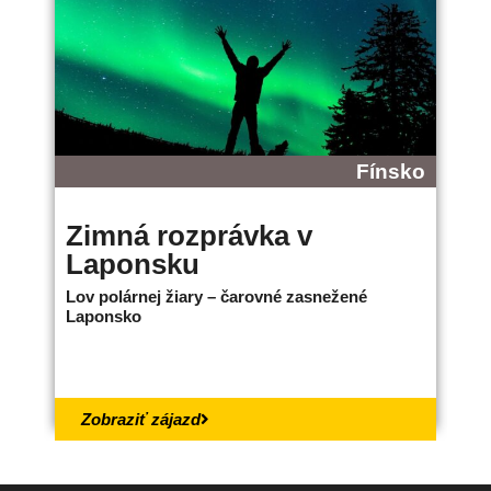
Fínsko
Zimná rozprávka v
B
Laponsku
L
Lov polárnej žiary – čarovné zasnežené
Ne
Laponsko
bo
18.
Zobraziť zájazd