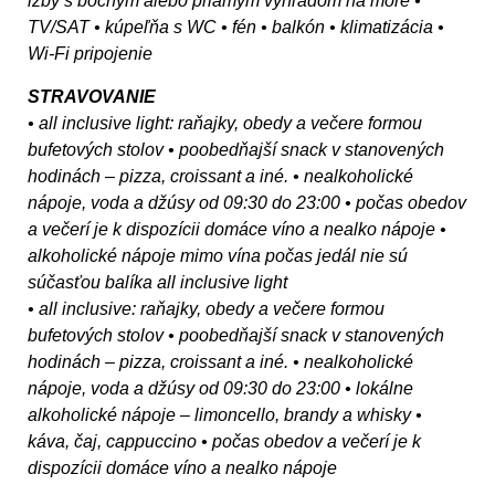
izby s bočným alebo priamym výhľadom na more •
TV/SAT • kúpeľňa s WC • fén • balkón • klimatizácia •
Wi-Fi pripojenie
STRAVOVANIE
• all inclusive light: raňajky, obedy a večere formou
bufetových stolov • poobedňajší snack v stanovených
hodinách – pizza, croissant a iné. • nealkoholické
nápoje, voda a džúsy od 09:30 do 23:00 • počas obedov
a večerí je k dispozícii domáce víno a nealko nápoje •
alkoholické nápoje mimo vína počas jedál nie sú
súčasťou balíka all inclusive light
• all inclusive: raňajky, obedy a večere formou
bufetových stolov • poobedňajší snack v stanovených
hodinách – pizza, croissant a iné. • nealkoholické
nápoje, voda a džúsy od 09:30 do 23:00 • lokálne
alkoholické nápoje – limoncello, brandy a whisky •
káva, čaj, cappuccino • počas obedov a večerí je k
dispozícii domáce víno a nealko nápoje