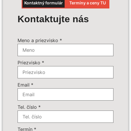
Kontaktný formulár
Termíny a ceny TU
Výpočet ceny
Kontaktujte nás
Termín zájazdu:
*
Meno a priezvisko
*
Povinné príplatky:
*
Priezvisko
*
Doplnkové služby:
89 € - Batožina do podpalubia
69 € - Izba Standard s bočným
Email
*
výhľadom na more
99 € - Izba Standard s priamym
výhľadom na more
Tel. číslo
*
Počet osôb
*
Termín
*