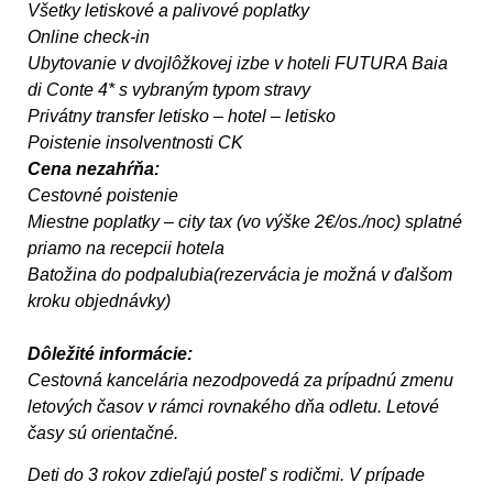
Všetky letiskové a palivové poplatky
Online check-in
Ubytovanie v dvojlôžkovej izbe v hoteli FUTURA Baia
di Conte 4* s vybraným typom stravy
Privátny transfer letisko – hotel – letisko
Poistenie insolventnosti CK
Cena nezahŕňa:
Cestovné poistenie
Miestne poplatky – city tax (vo výške 2€/os./noc) splatné
priamo na recepcii hotela
Batožina do podpalubia(rezervácia je možná v ďalšom
kroku objednávky)
Dôležité informácie:
Cestovná kancelária nezodpovedá za prípadnú zmenu
letových časov v rámci rovnakého dňa odletu. Letové
časy sú orientačné.
Deti do 3 rokov zdieľajú posteľ s rodičmi. V prípade