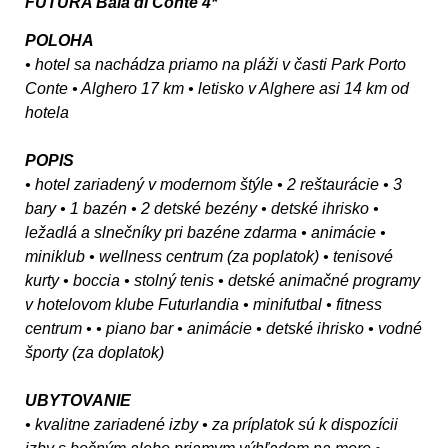
FUTURA Baia di Conte 4*
POLOHA
• hotel sa nachádza priamo na pláži v časti Park Porto
Conte • Alghero 17 km • letisko v Alghere asi 14 km od
hotela
POPIS
• hotel zariadený v modernom štýle • 2 reštaurácie • 3
bary • 1 bazén • 2 detské bezény • detské ihrisko •
ležadlá a slnečníky pri bazéne zdarma • animácie •
miniklub • wellness centrum (za poplatok) • tenisové
kurty • boccia • stolný tenis • detské animačné programy
v hotelovom klube Futurlandia • minifutbal • fitness
centrum • • piano bar • animácie • detské ihrisko • vodné
športy (za doplatok)
UBYTOVANIE
• kvalitne zariadené izby • za príplatok sú k dispozícii