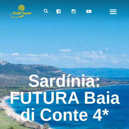
Sardínia:
FUTURA Baia
di Conte 4*