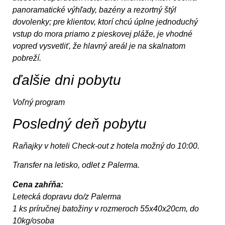
panoramatické výhľady, bazény a rezortný štýl
dovolenky; pre klientov, ktorí chcú úplne jednoduchý
vstup do mora priamo z pieskovej pláže, je vhodné
vopred vysvetliť, že hlavný areál je na skalnatom
pobreží.
ďalšie dni pobytu
Voľný program
Posledný deň pobytu
Raňajky v hoteli Check-out z hotela možný do 10:00.
Transfer na letisko, odlet z Palerma.
Cena zahŕňa:
Letecká dopravu do/z Palerma
1 ks príručnej batožiny v rozmeroch 55x40x20cm, do
10kg/osoba