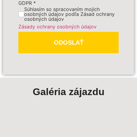
GDPR
*
Súhlasím so spracovaním mojich
PREDBEŽNE OBJEDNAŤ
osobných údajov podľa Zásad ochrany
osobných údajov
Zásady ochrany osobných údajov
Polia označené
*
sú povinné
ODOSLAŤ
Galéria zájazdu