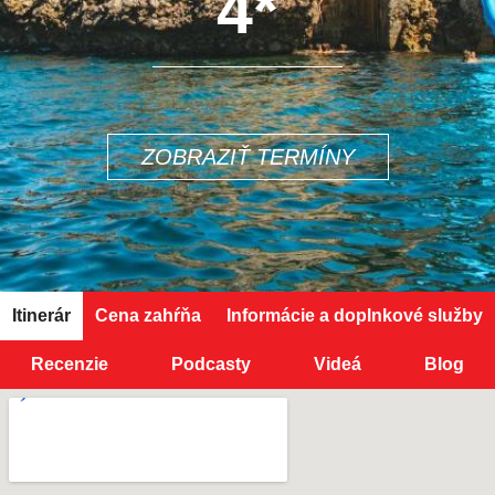
4*
ZOBRAZIŤ TERMÍNY
Itinerár
Cena zahŕňa
Informácie a doplnkové služby
Recenzie
Podcasty
Videá
Blog