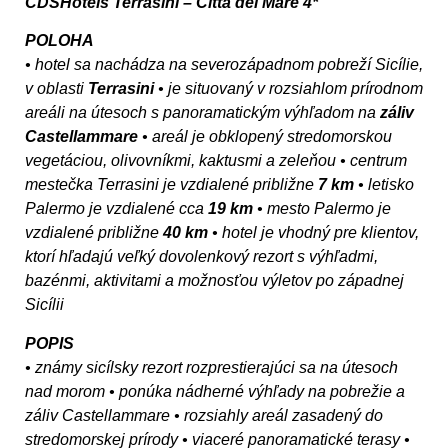
CDSHotels Terrasini – Citta del Mare 4*
POLOHA
• hotel sa nachádza na severozápadnom pobreží Sicílie,
v oblasti
Terrasini
• je situovaný v rozsiahlom prírodnom
areáli na útesoch s panoramatickým výhľadom na
záliv
Castellammare
• areál je obklopený stredomorskou
vegetáciou, olivovníkmi, kaktusmi a zeleňou • centrum
mestečka Terrasini je vzdialené približne
7 km
• letisko
Palermo je vzdialené cca
19 km
• mesto Palermo je
vzdialené približne
40 km
• hotel je vhodný pre klientov,
ktorí hľadajú veľký dovolenkový rezort s výhľadmi,
bazénmi, aktivitami a možnosťou výletov po západnej
Sicílii
POPIS
• známy sicílsky rezort rozprestierajúci sa na útesoch
nad morom • ponúka nádherné výhľady na pobrežie a
záliv Castellammare • rozsiahly areál zasadený do
stredomorskej prírody • viaceré panoramatické terasy •