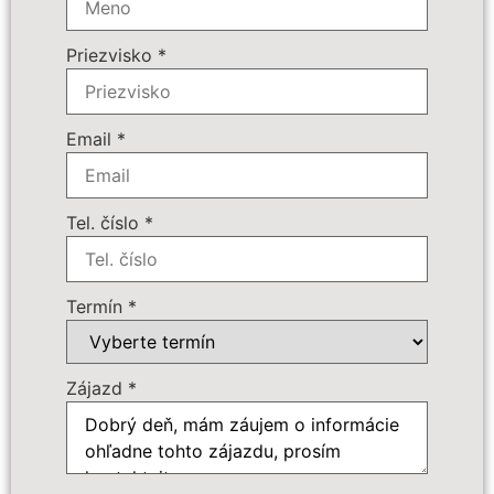
Povinné príplatky:
*
Priezvisko
*
Doplnkové služby:
Email
*
Počet osôb
*
Tel. číslo
*
Cena zájazdu
Termín
*
Dôležité:
Zájazd
*