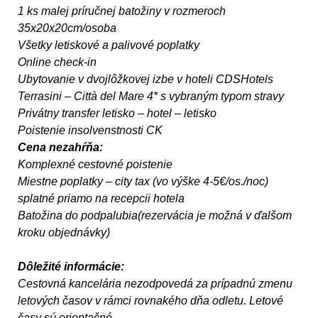
1 ks malej príručnej batožiny v rozmeroch
35x20x20cm/osoba
Všetky letiskové a palivové poplatky
Online check-in
Ubytovanie v dvojlôžkovej izbe v hoteli CDSHotels
Terrasini – Città del Mare 4* s vybraným typom stravy
Privátny transfer letisko – hotel – letisko
Poistenie insolvenstnosti CK
Cena nezahŕňa:
Komplexné cestovné poistenie
Miestne poplatky – city tax (vo výške 4-5€/os./noc)
splatné priamo na recepcii hotela
Batožina do podpalubia(rezervácia je možná v ďalšom
kroku objednávky)
Dôležité informácie:
Cestovná kancelária nezodpovedá za prípadnú zmenu
letových časov v rámci rovnakého dňa odletu. Letové
časy sú orientačné.