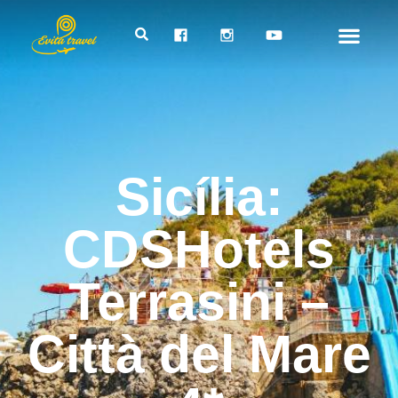
Sicília:
CDSHotels
Terrasini –
Città del Mare