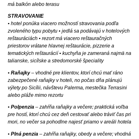
má balkón alebo terasu
STRAVOVANIE
• hotel ponúka viacero možností stravovania podľa
zvoleného typu pobytu • jedlá sa podávajú v hotelových
reštauráciách • rezort má viacero reštauračných
priestorov vrátane hlavnej reštaurácie, pizzerie a
tematických reštaurácií • kuchyňa je zameraná najmä na
talianske, sicílske a stredomorské špeciality
•
Raňajky
– vhodné pre klientov, ktorí chcú mať ráno
zabezpečené raňajky v hoteli, no počas dňa plánujú
výlety po Sicílii, návštevu Palerma, mestečka Terrasini
alebo pláže mimo rezortu
•
Polpenzia
– zahŕňa raňajky a večere; praktická voľba
pre hostí, ktorí chcú cez deň cestovať alebo tráviť čas pri
mori, no večer sa pohodlne najesť priamo v areáli hotela
•
Plná penzia
– zahŕňa raňajky, obedy a večere; vhodná