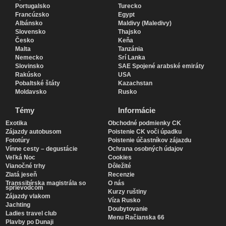
Portugalsko
Turecko
Francúzsko
Egypt
Albánsko
Maldivy (Maledivy)
Slovensko
Thajsko
Česko
Keňa
Malta
Tanzánia
Nemecko
Srí Lanka
Slovinsko
SAE Spojené arabské emiráty
Rakúsko
USA
Pobaltské štáty
Kazachstan
Moldavsko
Rusko
Témy
Informácie
Exotika
Obchodné podmienky CK
Zájazdy autobusom
Poistenie CK voči úpadku
Fototúry
Poistenie účastníkov zájazdu
Vínne cesty – degustácie
Ochrana osobných údajov
Veľká Noc
Cookies
Vianočné trhy
Dôležité
Zlatá jeseň
Recenzie
Transsibírska magistrála so
O nás
sprievodcom
Kurzy ruštiny
Zájazdy vlakom
Víza Rusko
Jachting
Doubytovanie
Ladies travel club
Menu Račianska 66
Plavby po Dunaji