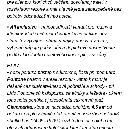
pre klientov, ktorí chcú väčšinu dovolenky tráviť v
rozsiahlom rezorte a mať hlavné jedlá zabezpečené bez
potreby odchádzať mimo hotela
•
All inclusive
– najpohodlnejší variant pre rodiny a
klientov, ktorí chcú mať dovolenku čo najviac bez
starostí; zvyčajne zahŕňa raňajky, obedy a večere,
vybrané nápoje počas dňa a doplnkové občerstvenie
podľa aktuálneho hotelového konceptu a sezóny
PLÁŽ
• hotel ponúka prístup k súkromnej časti pri mori
Lido
Pontone
priamo v areáli rezortu • vstup k moru je
riešený cez skalnaté/útesové pobrežie a schody • pri
Lido Pontone sú k dispozícii slnečníky a ležadlá • okrem
toho hotel ponúka aj piesočnatú súkromnú pláž
Ciammarita
, ktorá sa nachádza približne
4,5 km
od
hotela • na piesočnatú pláž premáva v sezóne hotelový
shuttle bus (24.05.-19.09.) • vzhľadom na polohu na
útesoch odporúčam hotel skôr klientom, ktorí ocenia