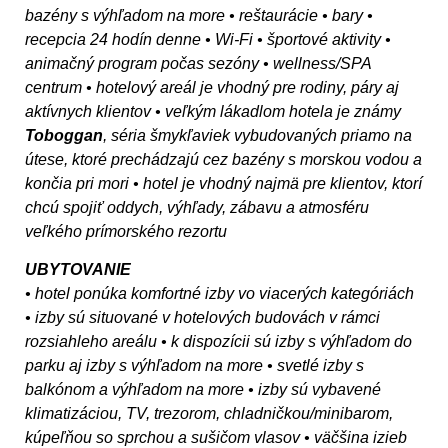
bazény s výhľadom na more • reštaurácie • bary •
recepcia 24 hodín denne • Wi-Fi • športové aktivity •
animačný program počas sezóny • wellness/SPA
centrum • hotelový areál je vhodný pre rodiny, páry aj
aktívnych klientov • veľkým lákadlom hotela je známy
Toboggan
, séria šmykľaviek vybudovaných priamo na
útese, ktoré prechádzajú cez bazény s morskou vodou a
končia pri mori • hotel je vhodný najmä pre klientov, ktorí
chcú spojiť oddych, výhľady, zábavu a atmosféru
veľkého prímorského rezortu
UBYTOVANIE
• hotel ponúka komfortné izby vo viacerých kategóriách
• izby sú situované v hotelových budovách v rámci
rozsiahleho areálu • k dispozícii sú izby s výhľadom do
parku aj izby s výhľadom na more • svetlé izby s
balkónom a výhľadom na more • izby sú vybavené
klimatizáciou, TV, trezorom, chladničkou/minibarom,
kúpeľňou so sprchou a sušičom vlasov • väčšina izieb