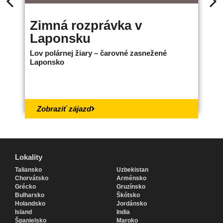
Zimná rozprávka v
B
Laponsku
L
Lov polárnej žiary – čarovné zasnežené
Ne
Laponsko
bo
18.
Zobraziť zájazd
Lokality
Lokality
Taliansko
Uzbekistan
Chorvátsko
Arménsko
Grécko
Gruzínsko
Bulharsko
Škótsko
Holandsko
Jordánsko
Island
India
Španielsko
Maroko