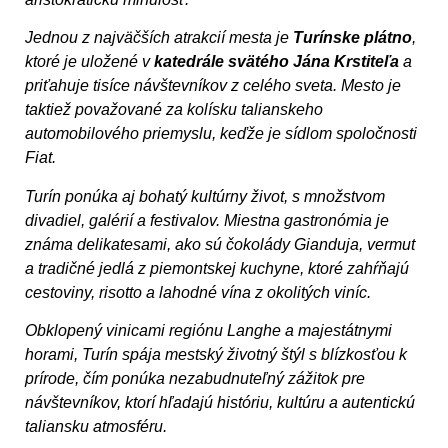
Jednou z najväčších atrakcií mesta je
Turínske plátno
,
ktoré je uložené v
katedrále svätého Jána Krstiteľa
a
priťahuje tisíce návštevníkov z celého sveta. Mesto je
taktiež považované za kolísku talianskeho
automobilového priemyslu, keďže je sídlom spoločnosti
Fiat.
Turín ponúka aj bohatý kultúrny život, s množstvom
divadiel, galérií a festivalov. Miestna gastronómia je
známa delikatesami, ako sú čokolády Gianduja, vermut
a tradičné jedlá z piemontskej kuchyne, ktoré zahŕňajú
cestoviny, risotto a lahodné vína z okolitých viníc.
Obklopený vinicami regiónu Langhe a majestátnymi
horami, Turín spája mestský životný štýl s blízkosťou k
prírode, čím ponúka nezabudnuteľný zážitok pre
návštevníkov, ktorí hľadajú históriu, kultúru a autentickú
taliansku atmosféru.