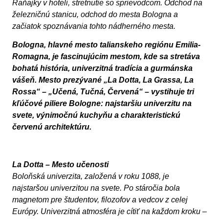
Raňajky v hoteli, stretnutie so sprievodcom. Odchod na
železničnú stanicu, odchod do mesta Bologna a
začiatok spoznávania tohto nádherného mesta.
Bologna, hlavné mesto talianskeho regiónu Emilia-
Romagna, je fascinujúcim mestom, kde sa stretáva
bohatá história, univerzitná tradícia a gurmánska
vášeň. Mesto prezývané „La Dotta, La Grassa, La
Rossa“ – „Učená, Tučná, Červená“ – vystihuje tri
kľúčové piliere Bologne: najstaršiu univerzitu na
svete, výnimočnú kuchyňu a charakteristickú
červenú architektúru.
La Dotta – Mesto učenosti
Boloňská univerzita, založená v roku 1088, je
najstaršou univerzitou na svete. Po stáročia bola
magnetom pre študentov, filozofov a vedcov z celej
Európy. Univerzitná atmosféra je cítiť na každom kroku –