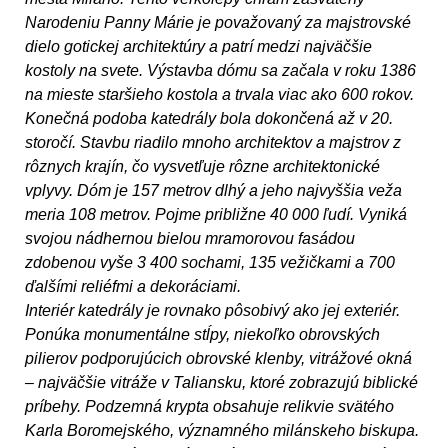
Narodeniu Panny Márie je považovaný za majstrovské
dielo gotickej architektúry a patrí medzi najväčšie
kostoly na svete. Výstavba dómu sa začala v roku 1386
na mieste staršieho kostola a trvala viac ako 600 rokov.
Konečná podoba katedrály bola dokončená až v 20.
storočí. Stavbu riadilo mnoho architektov a majstrov z
rôznych krajín, čo vysvetľuje rôzne architektonické
vplyvy. Dóm je 157 metrov dlhý a jeho najvyššia veža
meria 108 metrov. Pojme približne 40 000 ľudí. Vyniká
svojou nádhernou bielou mramorovou fasádou
zdobenou vyše 3 400 sochami, 135 vežičkami a 700
ďalšími reliéfmi a dekoráciami.
Interiér katedrály je rovnako pôsobivý ako jej exteriér.
Ponúka monumentálne stĺpy, niekoľko obrovských
pilierov podporujúcich obrovské klenby, vitrážové okná
– najväčšie vitráže v Taliansku, ktoré zobrazujú biblické
príbehy. Podzemná krypta obsahuje relikvie svätého
Karla Boromejského, významného milánskeho biskupa.