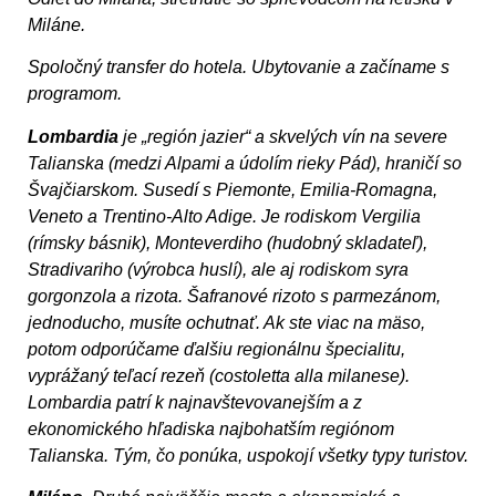
Miláne.
Spoločný transfer do hotela. Ubytovanie a začíname s
programom.
Lombardia
je „región jazier“ a skvelých vín na severe
Talianska (medzi Alpami a údolím rieky Pád), hraničí so
Švajčiarskom. Susedí s Piemonte, Emilia-Romagna,
Veneto a Trentino-Alto Adige. Je rodiskom Vergilia
(rímsky básnik), Monteverdiho (hudobný skladateľ),
Stradivariho (výrobca huslí), ale aj rodiskom syra
gorgonzola a rizota. Šafranové rizoto s parmezánom,
jednoducho, musíte ochutnať. Ak ste viac na mäso,
potom odporúčame ďalšiu regionálnu špecialitu,
vyprážaný teľací rezeň (costoletta alla milanese).
Lombardia patrí k najnavštevovanejším a z
ekonomického hľadiska najbohatším regiónom
Talianska. Tým, čo ponúka, uspokojí všetky typy turistov.