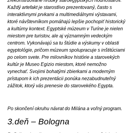
zrekonštruované hrobky staroegyptských hodnostárov.
Každý artefakt je starostlivo prezentovaný, často s
interaktívnymi prvkami a multimediálnymi výstavami,
ktoré návštevníkom pomáhajú lepšie pochopiť historický
a kultúrny kontext. Egyptské múzeum v Turíne je nielen
miestom pre turistov, ale aj významným vedeckým
centrom. Vykonávajú sa tu štúdie a výskumy v oblasti
egyptológie, pričom múzeum spolupracuje s inštitúciami
po celom svete. Pre milovníkov histórie a starovekých
kultúr je Museo Egizio miestom, ktoré nemožno
vynechať. Svojimi bohatými zbierkami a moderným
prístupom k ich prezentácii ponúka nezabudnuteľný
zážitok, ktorý vás prenesie do starovekého Egypta.
Po skončení okruhu návrat do Milána a voľný program.
3.deň – Bologna