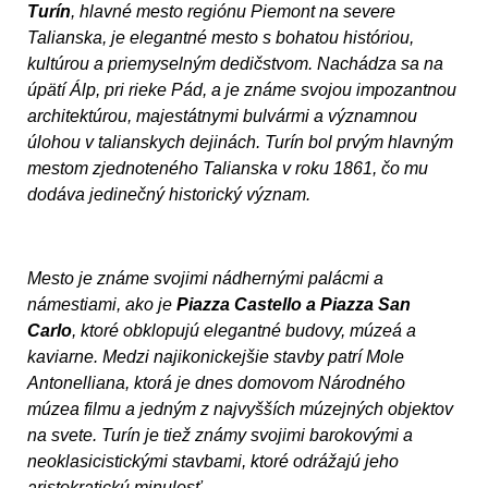
Turín
, hlavné mesto regiónu Piemont na severe
Talianska, je elegantné mesto s bohatou históriou,
kultúrou a priemyselným dedičstvom. Nachádza sa na
úpätí Álp, pri rieke Pád, a je známe svojou impozantnou
architektúrou, majestátnymi bulvármi a významnou
úlohou v talianskych dejinách. Turín bol prvým hlavným
mestom zjednoteného Talianska v roku 1861, čo mu
dodáva jedinečný historický význam.
Mesto je známe svojimi nádhernými palácmi a
námestiami, ako je
Piazza Castello a Piazza San
Carlo
, ktoré obklopujú elegantné budovy, múzeá a
kaviarne. Medzi najikonickejšie stavby patrí Mole
Antonelliana, ktorá je dnes domovom Národného
múzea filmu a jedným z najvyšších múzejných objektov
na svete. Turín je tiež známy svojimi barokovými a
neoklasicistickými stavbami, ktoré odrážajú jeho
aristokratickú minulosť.