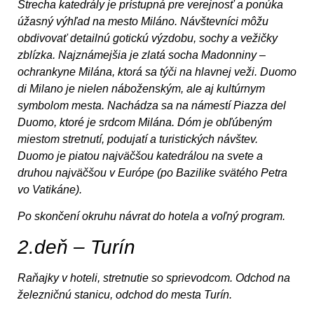
Strecha katedrály je prístupná pre verejnosť a ponúka
úžasný výhľad na mesto Miláno. Návštevníci môžu
obdivovať detailnú gotickú výzdobu, sochy a vežičky
zblízka. Najznámejšia je zlatá socha Madonniny –
ochrankyne Milána, ktorá sa týči na hlavnej veži. Duomo
di Milano je nielen náboženským, ale aj kultúrnym
symbolom mesta. Nachádza sa na námestí Piazza del
Duomo, ktoré je srdcom Milána. Dóm je obľúbeným
miestom stretnutí, podujatí a turistických návštev.
Duomo je piatou najväčšou katedrálou na svete a
druhou najväčšou v Európe (po Bazilike svätého Petra
vo Vatikáne).
Po skončení okruhu návrat do hotela a voľný program.
2.deň – Turín
Raňajky v hoteli, stretnutie so sprievodcom. Odchod na
železničnú stanicu, odchod do mesta Turín.