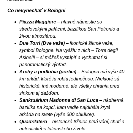
Čo nevynechať v Bologni
Piazza Maggiore
– hlavné námestie so
stredovekými palácmi, bazilikou San Petronio a
živou atmosférou.
Due Torri (Dve veže)
– ikonické šikmé veže,
symbol Bologne. Na vyššiu z nich – Torre degli
Asinelli – si môžeš vystúpiť a vychutnať si
panoramatický výhľad.
Archy a podlubia (portici)
– Bologna má vyše 40
km arkád, ktoré ju robia jedinečnou. Niektoré sú
historické, iné moderné, ale všetky chránia pred
slnkom aj dažďom.
Sanktuárium Madonna di San Luca
– nádherná
bazilika na kopci, kam vedie najdlhšia krytá
arkáda na svete (vyše 600 oblúkov).
Quadrilatero
– historická tržnica plná vôní, chutí a
autentického talianskeho života.