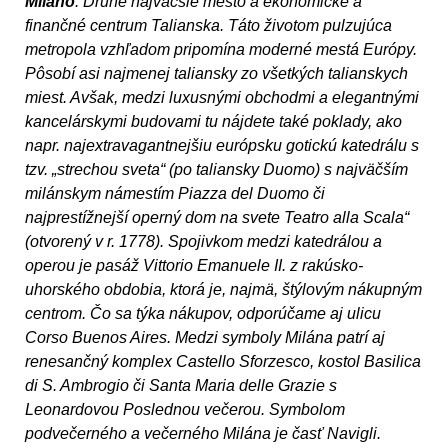
Miláno
. Druhé najväčšie mesto a ekonomické a
finančné centrum Talianska. Táto životom pulzujúca
metropola vzhľadom pripomína moderné mestá Európy.
Pôsobí asi najmenej taliansky zo všetkých talianskych
miest. Avšak, medzi luxusnými obchodmi a elegantnými
kancelárskymi budovami tu nájdete také poklady, ako
napr. najextravagantnejšiu európsku gotickú katedrálu s
tzv. „strechou sveta“ (po taliansky Duomo) s najväčším
milánskym námestím Piazza del Duomo či
najprestížnejší operný dom na svete Teatro alla Scala“
(otvorený v r. 1778). Spojivkom medzi katedrálou a
operou je pasáž Vittorio Emanuele II. z rakúsko-
uhorského obdobia, ktorá je, najmä, štýlovým nákupným
centrom. Čo sa týka nákupov, odporúčame aj ulicu
Corso Buenos Aires. Medzi symboly Milána patrí aj
renesančný komplex Castello Sforzesco, kostol Basilica
di S. Ambrogio či Santa Maria delle Grazie s
Leonardovou Poslednou večerou. Symbolom
podvečerného a večerného Milána je časť Navigli.