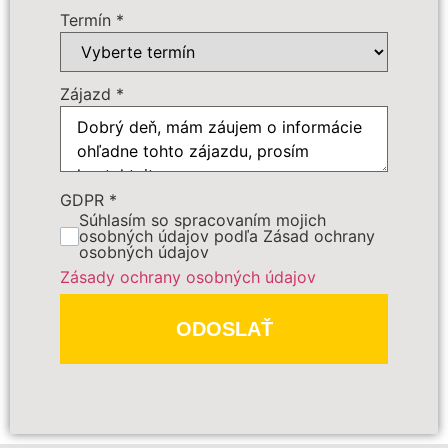
Dôležité:
Termín
*
Zájazd
*
GDPR
*
PREDBEŽNE OBJEDNAŤ
Súhlasím so spracovaním mojich
osobných údajov podľa Zásad ochrany
osobných údajov
Polia označené
*
sú povinné
Zásady ochrany osobných údajov
ODOSLAŤ