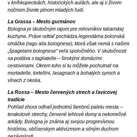
v kníhkupectvách, historických aulách, ale aj v živom
nočnom živote plnom mladých ľudí.
La Grassa – Mesto gurmánov
Bologna je skutočným rajom pre milovníkov talianskej
kuchyne. Práve odtiaľ pochádza legendárna bolonská
omáčka (ragu alla bolognese), ktorá však nemá s našimi
„špagetami bolognese“ veľa spoločného. V skutočnosti
sa podáva s tagliatelle – širokými domácimi
cestovinami. Okrem toho si tu môžete pochutnať na
mortadelle, tortellini, lasagnach a bohatých syroch a
vínach z okolia.
La Rossa – Mesto červených strech a ľavicovej
tradície
Pohľad zhora odhalí jednotnú farebnú paletu mesta –
terakotové strechy, červené tehlové domy a nekonečné
arkády. Bologna je známa aj svojou progresívnou
históriou, občianskym aktivizmom a silným duchom
nezávislosti.