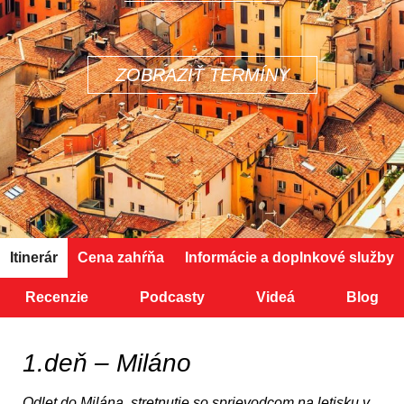
ZOBRAZIŤ TERMÍNY
Itinerár
Cena zahŕňa
Informácie a doplnkové služby
Recenzie
Podcasty
Videá
Blog
1.deň – Miláno
Odlet do Milána, stretnutie so sprievodcom na letisku v