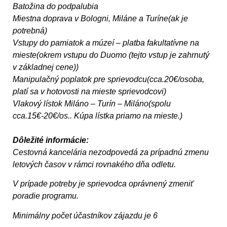
Batožina do podpalubia
Miestna doprava v Bologni, Miláne a Turíne(ak je
potrebná)
Vstupy do pamiatok a múzeí – platba fakultatívne na
mieste(okrem vstupu do Duomo (tejto vstup je zahrnutý
v základnej cene))
Manipulačný poplatok pre sprievodcu(cca.20€/osoba,
platí sa v hotovosti na mieste sprievodcovi)
Vlakový lístok Miláno – Turín – Miláno(spolu
cca.15€-20€/os.. Kúpa lístka priamo na mieste.)
Dôležité informácie:
Cestovná kancelária nezodpovedá za prípadnú zmenu
letových časov v rámci rovnakého dňa odletu.
V prípade potreby je sprievodca oprávnený zmeniť
poradie programu.
Minimálny počet účastníkov zájazdu je 6