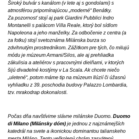
Široký bulvár s kanálom (v lete aj s gondolami) s
atmosférou pripomínajúcou „moderné“ Benátky.
Za pozornosť stojí aj park Giardini Pubblici Indro
Montanelli s palácom Villa Reale, ktorý bol sídlom
Napoleona a jeho manželky. Za odbočenie z centra (a
za fotku) stojí svetoznáma Milánska burza so
zdvihnutým prostredníkom. Zážitkom pre tých, čo milujú
módu je múzeum Armani/Silos, ale aj prehliadka
zákulisia a ateliérov s pracovnými dielňami, v ktorých
šijú divadelné kostýmy v La Scala. Ak chcete niečo
„uletené“, potom máme tip na múzeum Ilúzií či úžasnú
vyhliadku z 39. poschodia budovy Palazzo Lombardia,
tzv. mrakodrap dokonalosti.
Počas dňa navštívime slávne milánske Duomo.
Duomo
di Milano (Milánsky dóm)
je jednou z najznámejších
katedrál na svete a ikonickou dominantou talianskeho
mesta Miláno. Tento veľkolepý chrám zasvätený