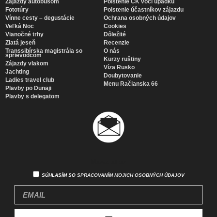
Zájazdy autobusom
Poistenie CK voči úpadku
Fototúry
Poistenie účastníkov zájazdu
Vínne cesty – degustácie
Ochrana osobných údajov
Veľká Noc
Cookies
Vianočné trhy
Dôležité
Zlatá jeseň
Recenzie
Transsibírska magistrála so
O nás
sprievodcom
Kurzy ruštiny
Zájazdy vlakom
Víza Rusko
Jachting
Doubytovanie
Ladies travel club
Menu Račianska 66
Plavby po Dunaji
Plavby s delegatom
Newsletter
SÚHLASÍM SO
SPRACOVANÍM MOJICH OSOBNÝCH ÚDAJOV