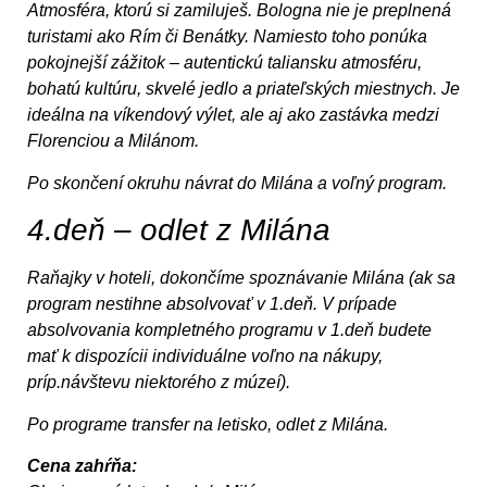
Atmosféra, ktorú si zamiluješ. Bologna nie je preplnená
turistami ako Rím či Benátky. Namiesto toho ponúka
pokojnejší zážitok – autentickú taliansku atmosféru,
bohatú kultúru, skvelé jedlo a priateľských miestnych. Je
ideálna na víkendový výlet, ale aj ako zastávka medzi
Florenciou a Milánom.
Po skončení okruhu návrat do Milána a voľný program.
4.deň – odlet z Milána
Raňajky v hoteli, dokončíme spoznávanie Milána (ak sa
program nestihne absolvovať v 1.deň. V prípade
absolvovania kompletného programu v 1.deň budete
mať k dispozícii individuálne voľno na nákupy,
príp.návštevu niektorého z múzeí).
Po programe transfer na letisko, odlet z Milána.
Cena zahŕňa: