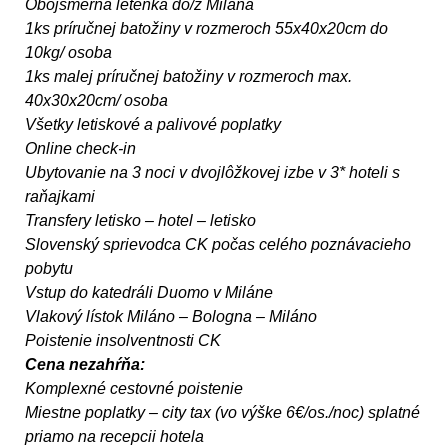
Obojsmerná letenka do/z Milána
1ks príručnej batožiny v rozmeroch 55x40x20cm do
10kg/ osoba
1ks malej príručnej batožiny v rozmeroch max.
40x30x20cm/ osoba
Všetky letiskové a palivové poplatky
Online check-in
Ubytovanie na 3 noci v dvojlôžkovej izbe v 3* hoteli s
raňajkami
Transfery letisko – hotel – letisko
Slovenský sprievodca CK počas celého poznávacieho
pobytu
Vstup do katedráli Duomo v Miláne
Vlakový lístok Miláno – Bologna – Miláno
Poistenie insolventnosti CK
Cena nezahŕňa:
Komplexné cestovné poistenie
Miestne poplatky – city tax (vo výške 6€/os./noc) splatné
priamo na recepcii hotela