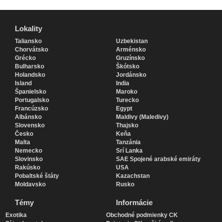
Lokality
Lokality
Taliansko
Uzbekistan
Chorvátsko
Arménsko
Grécko
Gruzínsko
Bulharsko
Škótsko
Holandsko
Jordánsko
Island
India
Španielsko
Maroko
Portugalsko
Turecko
Francúzsko
Egypt
Albánsko
Maldivy (Maledivy)
Slovensko
Thajsko
Česko
Keňa
Malta
Tanzánia
Nemecko
Srí Lanka
Slovinsko
SAE Spojené arabské emiráty
Rakúsko
USA
Pobaltské štáty
Kazachstan
Moldavsko
Rusko
Témy
Informácie
Exotika
Obchodné podmienky CK