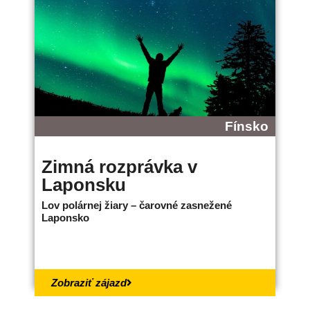
Fínsko
Zimná rozprávka v
B
Laponsku
L
Lov polárnej žiary – čarovné zasnežené
Ne
Laponsko
bo
18.
Zobraziť zájazd