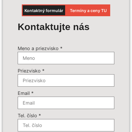
Kontaktný formulár
Termíny a ceny TU
Výpočet ceny
Kontaktujte nás
Termín zájazdu:
*
Meno a priezvisko
*
Povinné príplatky:
*
Priezvisko
*
Doplnkové služby:
89 € - Batožina do podpalubia
Počet osôb
*
Email
*
Cena zájazdu
Tel. číslo
*