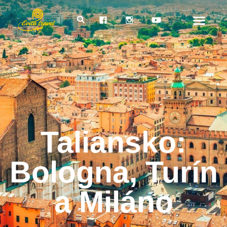
Taliansko:
Bologna, Turín
a Miláno