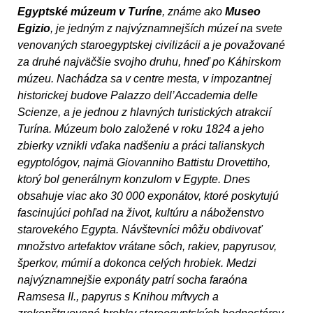
Egyptské múzeum v Turíne
, známe ako
Museo
Egizio
, je jedným z najvýznamnejších múzeí na svete
venovaných staroegyptskej civilizácii a je považované
za druhé najväčšie svojho druhu, hneď po Káhirskom
múzeu. Nachádza sa v centre mesta, v impozantnej
historickej budove Palazzo dell’Accademia delle
Scienze, a je jednou z hlavných turistických atrakcií
Turína. Múzeum bolo založené v roku 1824 a jeho
zbierky vznikli vďaka nadšeniu a práci talianskych
egyptológov, najmä Giovanniho Battistu Drovettiho,
ktorý bol generálnym konzulom v Egypte. Dnes
obsahuje viac ako 30 000 exponátov, ktoré poskytujú
fascinujúci pohľad na život, kultúru a náboženstvo
starovekého Egypta. Návštevníci môžu obdivovať
množstvo artefaktov vrátane sôch, rakiev, papyrusov,
šperkov, múmií a dokonca celých hrobiek. Medzi
najvýznamnejšie exponáty patrí socha faraóna
Ramsesa II., papyrus s Knihou mŕtvych a