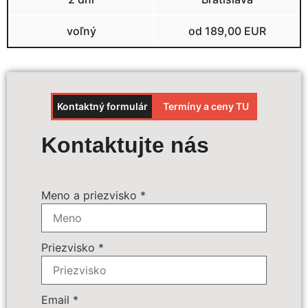
voľný
od 189,00 EUR
Kontaktný formulár
Termíny a ceny TU
Výpočet ceny
Kontaktujte nás
Termín zájazdu:
*
Meno a priezvisko
*
Povinné príplatky:
*
Priezvisko
*
Doplnkové služby:
voľná sedačka v autobuse
miestenka v autobuse
Email
*