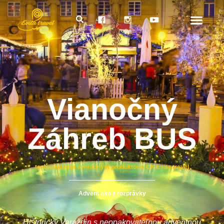
Vianočný
Záhreb BUS
tento zájazd je výhradným produktorm CK Evita travel
Advent ako z rozprávky
Historický Varaždin s neopakovateľnou adventnou