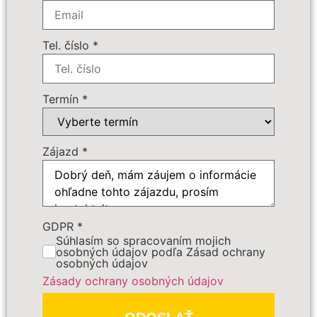
Počet osôb
*
Tel. číslo
*
Cena zájazdu
Termín
*
Dôležité:
Zájazd
*
GDPR
*
Súhlasím so spracovaním mojich
PREDBEŽNE OBJEDNAŤ
osobných údajov podľa Zásad ochrany
osobných údajov
Zásady ochrany osobných údajov
Polia označené
*
sú povinné