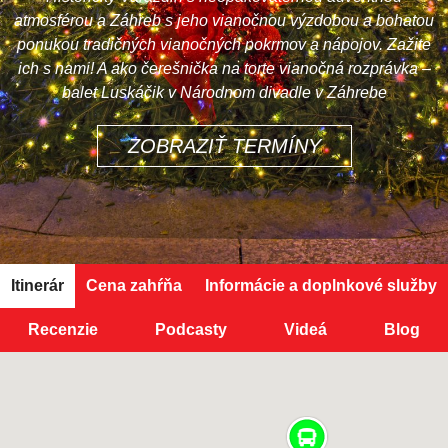
atmosférou a Záhreb s jeho vianočnou výzdobou a bohatou
ponukou tradičných vianočných pokrmov a nápojov. Zažite
ich s nami! A ako čerešnička na torte vianočná rozprávka –
balet Luskáčik v Národnom divadle v Záhrebe
ZOBRAZIŤ TERMÍNY
Itinerár
Cena zahŕňa
Informácie a doplnkové služby
Recenzie
Podcasty
Videá
Blog