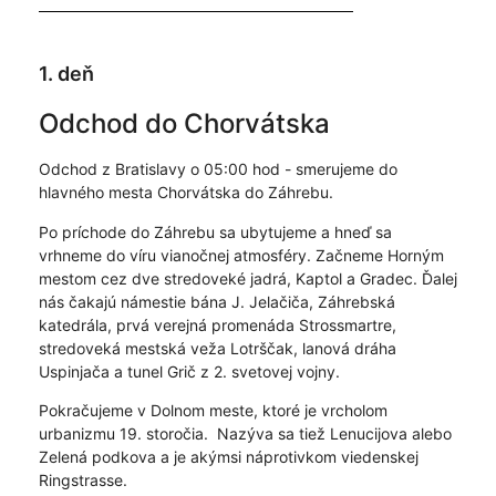
1. deň
Odchod do Chorvátska
Odchod z Bratislavy o 05:00 hod - smerujeme do
hlavného mesta Chorvátska do Záhrebu.
Po príchode do Záhrebu sa ubytujeme a hneď sa
vrhneme do víru vianočnej atmosféry. Začneme Horným
mestom cez dve stredoveké jadrá, Kaptol a Gradec. Ďalej
nás čakajú námestie bána J. Jelačiča, Záhrebská
katedrála, prvá verejná promenáda Strossmartre,
stredoveká mestská veža Lotrščak, lanová dráha
Uspinjača a tunel Grič z 2. svetovej vojny.
Pokračujeme v Dolnom meste, ktoré je vrcholom
urbanizmu 19. storočia. Nazýva sa tiež Lenucijova alebo
Zelená podkova a je akýmsi náprotivkom viedenskej
Ringstrasse.