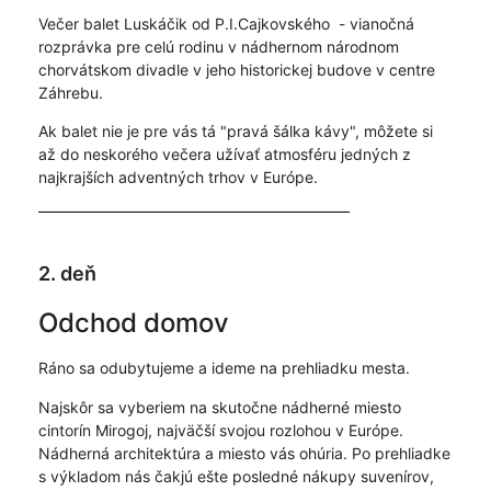
Večer balet Luskáčik od P.I.Cajkovského - vianočná
rozprávka pre celú rodinu v nádhernom národnom
chorvátskom divadle v jeho historickej budove v centre
Záhrebu.
Ak balet nie je pre vás tá "pravá šálka kávy", môžete si
až do neskorého večera užívať atmosféru jedných z
najkrajších adventných trhov v Európe.
2. deň
Odchod domov
Ráno sa odubytujeme a ideme na prehliadku mesta.
Najskôr sa vyberiem na skutočne nádherné miesto
cintorín Mirogoj, najväčší svojou rozlohou v Európe.
Nádherná architektúra a miesto vás ohúria. Po prehliadke
s výkladom nás čakjú ešte posledné nákupy suvenírov,