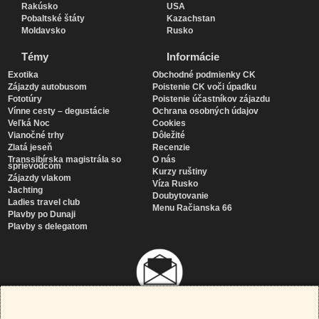
Rakúsko
USA
Pobaltské štáty
Kazachstan
Moldavsko
Rusko
Témy
Informácie
Exotika
Obchodné podmienky CK
Zájazdy autobusom
Poistenie CK voči úpadku
Fototúry
Poistenie účastníkov zájazdu
Vínne cesty – degustácie
Ochrana osobných údajov
Veľká Noc
Cookies
Vianočné trhy
Dôležité
Zlatá jeseň
Recenzie
Transsibírska magistrála so
O nás
sprievodcom
Kurzy ruštiny
Zájazdy vlakom
Víza Rusko
Jachting
Doubytovanie
Ladies travel club
Menu Račianska 66
Plavby po Dunaji
Plavby s delegatom