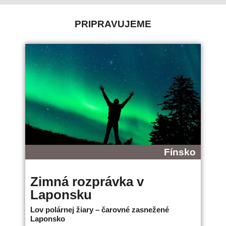
PRIPRAVUJEME
Fínsko
Zimná rozprávka v
B
Laponsku
L
Lov polárnej žiary – čarovné zasnežené
Ne
Laponsko
bo