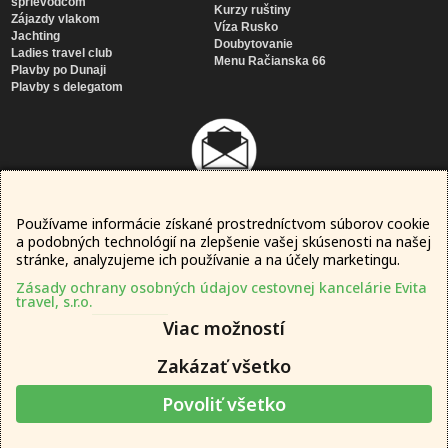
sprievodcom
Kurzy ruštiny
Zájazdy vlakom
Víza Rusko
Jachting
Doubytovanie
Ladies travel club
Menu Račianska 66
Plavby po Dunaji
Plavby s delegatom
Používame informácie získané prostredníctvom súborov cookie
Newsletter
a podobných technológií na zlepšenie vašej skúsenosti na našej
SÚHLASÍM SO
SPRACOVANÍM MOJICH OSOBNÝCH ÚDAJOV
stránke, analyzujeme ich používanie a na účely marketingu.
Zásady ochrany osobných údajov cestovnej kancelárie Evita
travel, s.r.o.
Viac možností
Zakázať všetko
Povoliť všetko
© 2016 – 2026 evita travel, s.r.o.
Web tvorený cez
Sleboda APP