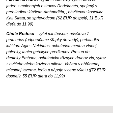
jeden z malebných ostrovov Dodekanés, spojený s
prehliadkou kláštora Archanděla, , návštevou kostolíka
Kali Strata, so sprievodcom (62 EUR dospelý, 31 EUR
dieťa do 11,99)
Chute Rodosu
– výlet minibusom, návšteva 7
prameňov (odporúčame šľapky do vody), prehliadka
kláštora Agios Nektarios, uchutnáva medu a vínnej
pálenky, tanier gréckych predkrmov. Presun do
dedinky Embona, ochutnávka rôznych druhov vín, syrov
z ovčieho alebo kozieho mlieka. Večera v obľúbenej
miestnej taverne, jedlo a nápoje v cene výletu ((72 EUR
dospelý, 55 EUR dieťa do 11,99)