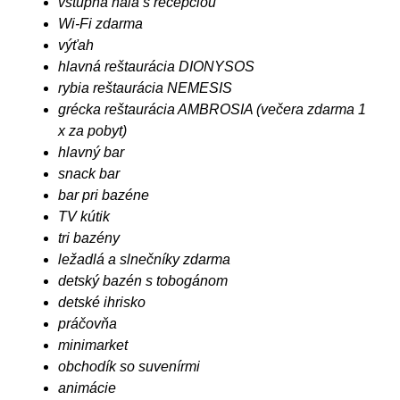
vstupná hala s recepciou
Wi-Fi zdarma
výťah
hlavná reštaurácia DIONYSOS
rybia reštaurácia NEMESIS
grécka reštaurácia AMBROSIA (večera zdarma 1
x za pobyt)
hlavný bar
snack bar
bar pri bazéne
TV kútik
tri bazény
ležadlá a slnečníky zdarma
detský bazén s tobogánom
detské ihrisko
práčovňa
minimarket
obchodík so suvenírmi
animácie