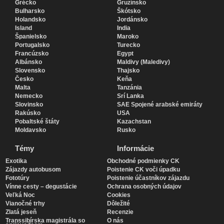
Grécko
Gruzínsko
Bulharsko
Škótsko
Holandsko
Jordánsko
Island
India
Španielsko
Maroko
Portugalsko
Turecko
Francúzsko
Egypt
Albánsko
Maldivy (Maledivy)
Slovensko
Thajsko
Česko
Keňa
Malta
Tanzánia
Nemecko
Srí Lanka
Slovinsko
SAE Spojené arabské emiráty
Rakúsko
USA
Pobaltské štáty
Kazachstan
Moldavsko
Rusko
Témy
Informácie
Exotika
Obchodné podmienky CK
Zájazdy autobusom
Poistenie CK voči úpadku
Fototúry
Poistenie účastníkov zájazdu
Vínne cesty – degustácie
Ochrana osobných údajov
Veľká Noc
Cookies
Vianočné trhy
Dôležité
Zlatá jeseň
Recenzie
Transsibírska magistrála so
O nás