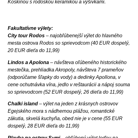
Koskinou s rodoskou keramikou a výšivkami.
Fakultatívne výlety:
City tour
Rodos
– najobľúbenejší výlet do hlavného
mesta ostrova Rodos so sprievodcom (40 EUR dospelý,
20 EUR dieťa do 11,99)
Lindos
a Apolona
– návšteva oľúbeného historického
mestečka, prehliadka Akropoly, návšteva 7 prameňov
(odporúčame šľapky do vody) a dedinky Apollona, v
cene ochutnávka vína, jedlo v reštaurácii a nápoj souma
so sprievodcom (52 EUR dospelý, 26 dieťa do 11,99)
Chalki island
– výlet na jeden z krásnych ostrovov
Egejského mora s nádhernou plážou, romantické
zákutia, skvelá kuchyňa, obed nie je v cene (55 EUR
dospelý, 28 EUR dieťa do 11,99)
Plavba na ostrov Symi
– obľúbený výlet loďou na