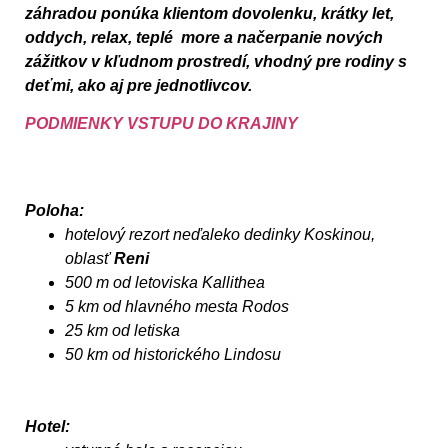
záhradou ponúka klientom dovolenku, krátky let,
oddych, relax, teplé more a načerpanie nových
zážitkov v kľudnom prostredí, vhodný pre rodiny s
deťmi, ako aj pre jednotlivcov.
PODMIENKY VSTUPU DO KRAJINY
Poloha:
hotelový rezort neďaleko dedinky Koskinou,
oblasť
Reni
500 m od letoviska Kallithea
5 km od hlavného mesta
Rodos
25 km od letiska
50 km od historického Lindosu
Hotel: