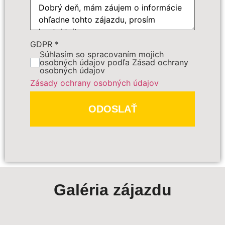
r.
Počet osôb
*
GDPR
*
Cena zájazdu
Súhlasím so spracovaním mojich
osobných údajov podľa Zásad ochrany
osobných údajov
Zásady ochrany osobných údajov
Dôležité:
ODOSLAŤ
Galéria zájazdu
PREDBEŽNE OBJEDNAŤ