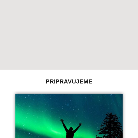
Polia označené
*
sú povinné
PRIPRAVUJEME