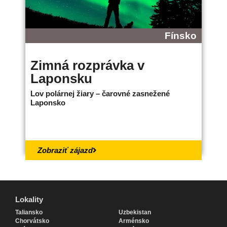
Fínsko
Zimná rozprávka v
B
Laponsku
L
Lov polárnej žiary – čarovné zasnežené
Ne
Laponsko
bo
18.
Zobraziť zájazd
Lokality
Lokality
Taliansko
Uzbekistan
Chorvátsko
Arménsko