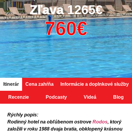
Zľava
1265€
Itinerár
Cena zahŕňa
Informácie a doplnkové služby
Recenzie
Podcasty
Videá
Blog
Rýchly popis:
Rodinný hotel na obľúbenom ostrove
Rodos
, ktorý
založili v roku 1988 dvaja bratia, obklopený krásnou