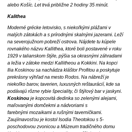
alebo Košíc. Let trvá približne 2 hodiny 35 minút.
Kalithea
Moderné grécke letovisko, s niekoľkými plážami v
malých zátokách a s prírodnými skalnými jazerami. Leží
na severojužnom pobreží ostrova. Nájdete tu kúpele
rovnakého názvu Kallithea, ktoré boli postavené v roku
1929 v talianskom štýle, pýšia sa okrasnými záhradami
a ležia v zátoke medzi Kallitheou a Kokkini. Na kopci
Ilia Koskinou sa nachádza kláštor Profitou a poskytuje
prekrásny výhľad na mesto Rodos. Na nábreží je
niekoľko barov, taverien, luxusných reštaurácií, kde sa
podávajú rôzne rybie špeciality, či štýlový bar v jaskyni.
Koskinou
je
kopcovitá dedinka so zelenými alejami,
maľovanými domčekmi a nádvoriami s
farebnými mozaikami a rušnými taverničkami.
Zaujímavosťou je kostol Isodia Theotokou s 5-
poschodovou zvonicou a Múzeum tradičného domu