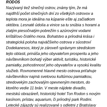
RODOS
Nazývaný tiež slnečný ostrov, známy tým, že má
najdlhší počet slnečných dní zo všetkých ostrovov a
teplota mora je ideálna na kúpanie ešte aj začiatkom
októbra. Lesnaté údolia a vinice sa tu snúbia s horami a
zlatým piesočnatým pobrežím s azúrovými vodami
krištáľovo čistého mora. Bohatstvo a prírodná krása i
strategická poloha najväčšieho ostrova v súostroví
Dodekanesos, ktorý je zároveň správnym strediskom
tejto oblasti, prináša jeho obyvateľom prosperitu a jeho
návštevníkom bohatý výber aktivít, turistiku, historické
pamiatky, pohostinnosť jeho obyvateľov a vysokú kvalitu
služieb. Rovnomenné hlavné mesto ostrova priťahuje
návštevníkov najmä svetovou kultúrnou pamiatkou,
stredovekým zachovalým opevneným mestom, do
ktorého vedie 11 brán. V meste nájdete divadlo,
mestskú obrazáreň, historický hotel Ton Rodon s novým
kasínom, prístav, aquarium, či prírodný park Rodini.
Letecké zájazdy sú realizované s odletmi z Bratislavy